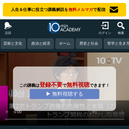
人生＆仕事に役立つ講義解説を
無料メルマガ
で配信
注目
ログイン
検索
芸術と文化
政治と経済
ホーム
歴史と社会
哲学と生き
登録不要
無料視聴
この講義は
で
できます！
▶ 無料視聴する