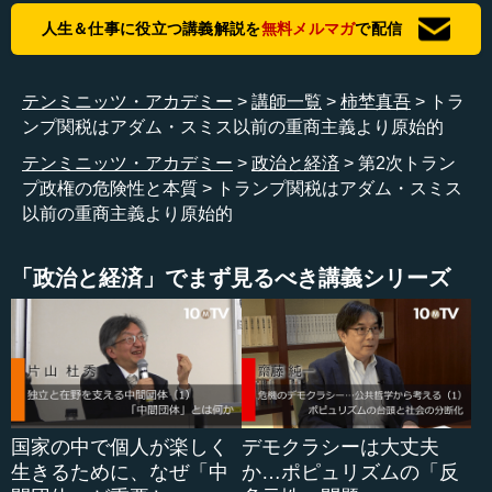
になって、やるかやらないかがはっきりしなかった関税を
人生＆仕事に役立つ講義解説を
無料メルマガ
で配信
全部本当にやる。しかもとんでもない規模でやるというこ
とが分かって暴落したところで、それを示しているわけで
す。
テンミニッツ・アカデミー
講師一覧
柿埜真吾
トラ
ンプ関税はアダム・スミス以前の重商主義より原始的
―― これは、一般にはその4月の関税のショックが大きく
テンミニッツ・アカデミー
政治と経済
第2次トラン
報じられたところでありますけれど、そこまでもかなりジ
プ政権の危険性と本質
トランプ関税はアダム・スミス
リジリと落ちているのですね。
以前の重商主義より原始的
柿埜 そうですね。結局、トランプ政権が「脅し」でいっ
ていると思っていた関税が本当に実施されるというのがだ
「政治と経済」でまず見るべき講義シリーズ
んだんと明確になってきました。それから、（不法移民
の）大量強制送還とかそういう話も本当にやるらしいとい
うことが分かってきたところから、株価が「ちょっとこれ
は期待外れだ」という反応をかなり神経質に示していると
いうことなのです。
国家の中で個人が楽しく
デモクラシーは大丈夫
●どうしようもないトランプ関税の計算式
生きるために、なぜ「中
か…ポピュリズムの「反