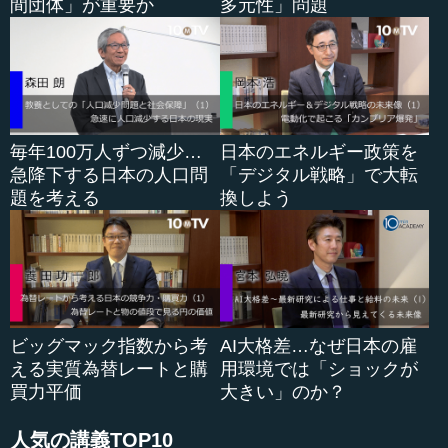
間団体」が重要か
多元性」問題
―― それで相互関税ですが、全くよく分からない関税な
のですけれど、計算式は、ここに示していただいたような...
毎年100万人ずつ減少…
日本のエネルギー政策を
急降下する日本の人口問
「デジタル戦略」で大転
題を考える
換しよう
ビッグマック指数から考
AI大格差…なぜ日本の雇
える実質為替レートと購
用環境では「ショックが
買力平価
大きい」のか？
人気の講義TOP10