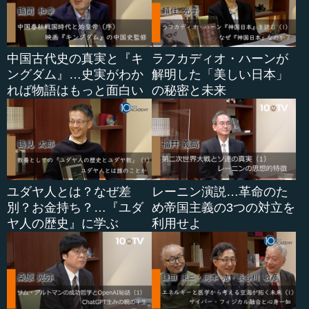
中国古代史の真実と『キ
ラフカディオ・ハーンが
ングダム』…史実がわか
解明した「美しい日本」
れば物語はもっと面白い
の秘密と未来
ユダヤ人とは？なぜ差
レーニン演説…革命のた
別？お金持ち？…『ユダ
め帝国主義の3つの対立を
ヤ人の歴史』に学ぶ
利用せよ