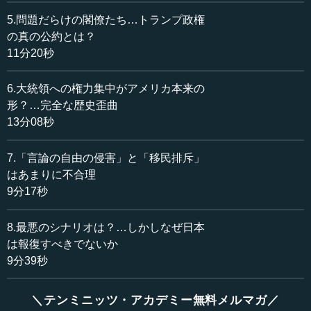
と、ついでにバイデン政権も比較のために置いていますけ
れど、べつに大統領に就任したからといってなにか大きな
5.問題だらけの閣僚たち…トランプ政権
出来事があったわけではない期間を全部取っているわけで
の真の公約とは？
す。
11分20秒
ということは、大統領自身がとてつもなく変なことをし
6.大統領への権力集中がアメリカ本来の
ない限りは、普通株価はそんなに変動したりしないはずで
形？…完全な歴史歪曲
あるわけです。実際むしろプラスの政策を取ったら、株価
13分08秒
が少しずつ上がるぐらいのことがあってもおかしくないわ
けです。
7.「言論の自由の侵害」と「移民排斥」
はあまりに不合理
こちらを見ていただくと、第一次トランプ政権もバイデ
9分17秒
ン政権もべつに株価はそんなに変なことになってないわけ
です。どちらかといえば上がっていて、そんなに悪い政策
を取っていたわけではなかったのです。
8.最悪のシナリオは？…しかしなぜ日本
は報復すべきでないか
ところが、第二次（トランプ政権）のほうは、発足した
9分39秒
最初の時点ではみんなわりと期待していたのが、「あれ、
こんなはずじゃないぞ」といって、トランプ政権が変な政
＼テンミニッツ・アカデミー無料メルマガ／
策を打ち出すたびにどんどん下がっていって、2025年4月