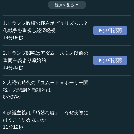
し、それを「損得」で判断してのものだが、そもそもその
続きを見る ▼
時間：13分33秒
考え方自体に大きな誤りがある。その考え方は、アダム・
収録日：2025年4月7日
スミス以前の重商主義の考え方よりも劣るというのだ
追加日：2025年5月17日
が……。今回は「トランプ関税」の基本的な思想につい
1.トランプ政権の極右ポピュリズム…文
カテゴリー：
て、その詳細と経済学からみた問題点をわかりやすく解説
化戦争を重視し経済軽視
▶無料視聴
国際
アメリカ
する。（全8話中第2話）
14分09秒
※インタビュアー：川上達史（テンミニッツTV編集長）
金融・経済
経済政策
2.トランプ関税はアダム・スミス以前の
≪全文≫
重商主義より原始的
▶無料視聴
●トランプ政権とバイデン政権の「政権初期の株価比
13分33秒
較」
3.大恐慌時代の「スムート＝ホーリー関
―― 次にグラフを置いていただいておりまして、「第二
税」の悲劇と教訓とは
次トランプ政権の異変」ということですけれど、これは何
8分07秒
の図になるのでしょうか。
4.保護主義は「巧妙な嘘」…なぜ実際に
柿埜 これはアメリカの株価が、（トランプが）大統領に
はうまくいかないか
就任してからどう推移してきたかということを見ているの
11分12秒
です。第一次トランプ政権と第二次トランプ政権の両方