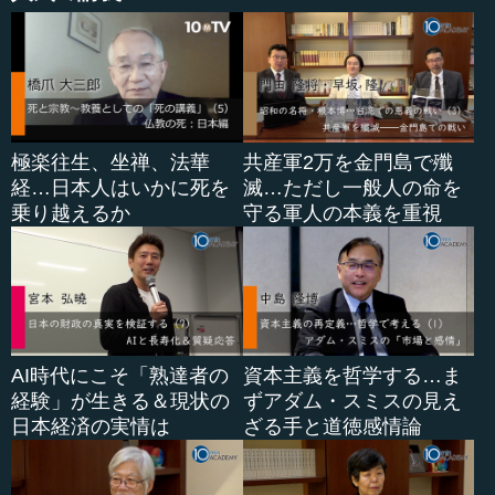
極楽往生、坐禅、法華
共産軍2万を金門島で殲
経…日本人はいかに死を
滅…ただし一般人の命を
乗り越えるか
守る軍人の本義を重視
AI時代にこそ「熟達者の
資本主義を哲学する…ま
経験」が生きる＆現状の
ずアダム・スミスの見え
日本経済の実情は
ざる手と道徳感情論