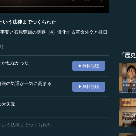
という法律までつくられた
洲事変と石原莞爾の蹉跌（4）激化する革命外交と排日
授）
「歴史
りかねなかった
▶無料視聴
自決の気運が一気に高まる
▶無料視聴
の大失敗
という法律までつくられた