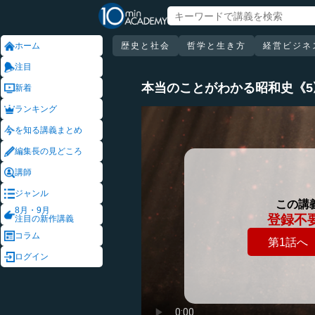
ホーム
歴史と社会
哲学と生き方
経営ビジネ
注目
本当のことがわかる昭和史《
新着
ランキング
を知る講義まとめ
編集長の見どころ
講師
ジャンル
この講
8月・9月
登録不
注目の新作講義
コラム
第1話へ
ログイン