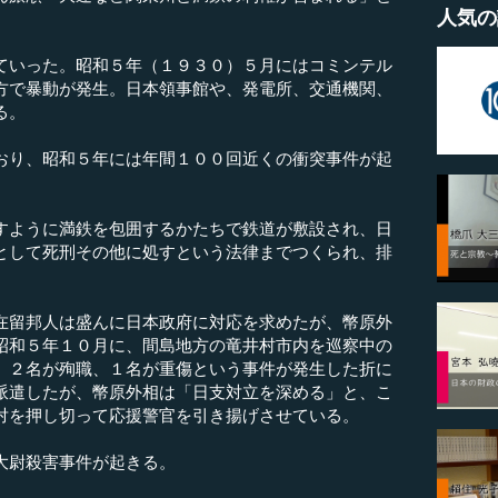
人気の
いった。昭和５年（１９３０）５月にはコミンテル
方で暴動が発生。日本領事館や、発電所、交通機関、
る。
り、昭和５年には年間１００回近くの衝突事件が起
ように満鉄を包囲するかたちで鉄道が敷設され、日
として死刑その他に処すという法律までつくられ、排
留邦人は盛んに日本政府に対応を求めたが、幣原外
昭和５年１０月に、間島地方の竜井村市内を巡察中の
、２名が殉職、１名が重傷という事件が発生した折に
派遣したが、幣原外相は「日支対立を深める」と、こ
対を押し切って応援警官を引き揚げさせている。
大尉殺害事件が起きる。