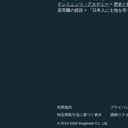
テンミニッツ・アカデミー
歴史と
原莞爾の蹉跌
「日本人に土地を売
利用規約
プライバ
特定商取引法に基づく表示
講師リク
© 2014-2026 Imagineer Co., Ltd.