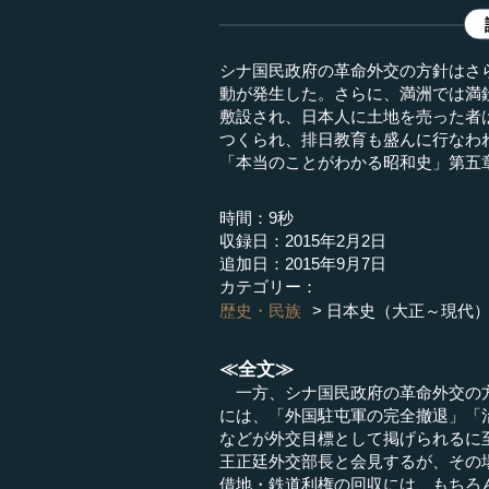
シナ国民政府の革命外交の方針はさ
動が発生した。さらに、満洲では満
敷設され、日本人に土地を売った者
つくられ、排日教育も盛んに行なわ
「本当のことがわかる昭和史」第五
時間：9秒
収録日：2015年2月2日
追加日：2015年9月7日
カテゴリー：
歴史・民族
日本史（大正～現代
≪全文≫
一方、シナ国民政府の革命外交の方
には、「外国駐屯軍の完全撤退」「
などが外交目標として掲げられるに
王正廷外交部長と会見するが、その
借地・鉄道利権の回収には、もちろ