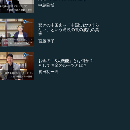
中島隆博
驚きの中国史～「中国史はつまら
ない」という通説の裏の波乱の真
実
宮脇淳子
お金の「3大機能」とは何か？
そしてお金のルーツとは？
養田功一郎