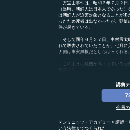
万宝山事件は、昭和６年７月２日、
（当時、朝鮮人は日本人であった）
は朝鮮人が迫害対象となることが多
ったため死者は出なかったが、朝鮮
件が起きている。
そして同年６月２７日、中村震太郎
れて殺害されていたことが、七月に
ナ側は事実無根だとしらばっくれる
このように危機が高まっているなか
勃発する...
講義
7
会員
テンミニッツ・アカデミー
講師一
いう法律までつくられた