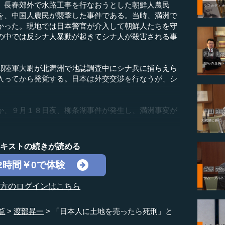
長春郊外で水路工事を行なおうとした朝鮮人農民
を、中国人農民が襲撃した事件である。当時、満洲で
かった。現地では日本警官が介入して朝鮮人たちを守
の中では反シナ人暴動が起きてシナ人が殺害される事
陸軍大尉が北満洲で地誌調査中にシナ兵に捕らえら
入ってから発覚する。日本は外交交渉を行なうが、シ
。
、９月１８日夜、柳条湖事件が発生し、満洲事変が
テキストの続きが読める
2時間￥0で体験
の方のログインはこちら
覧
渡部昇一
「日本人に土地を売ったら死刑」と