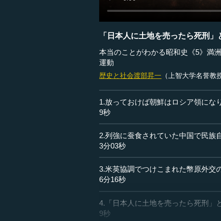
「日本人に土地を売ったら死刑」
本当のことがわかる昭和史《5》満
運動
歴史と社会
渡部昇一
（上智大学名誉教
1.放っておけば朝鮮はロシア領にな
9秒
2.列強に蚕食されていた中国で民族
3分03秒
3.米英協調でつけこまれた幣原外交
6分16秒
4.「日本人に土地を売ったら死刑」
9秒