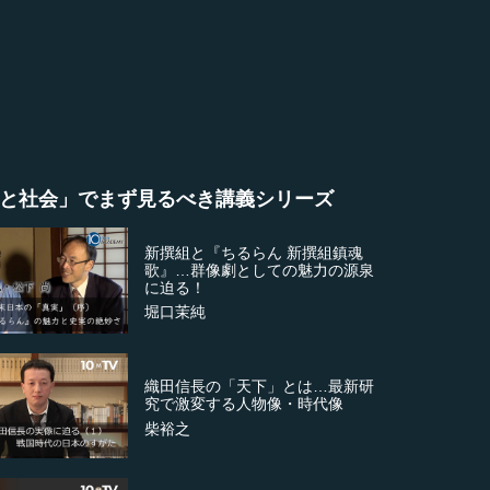
と社会」でまず見るべき講義シリーズ
新撰組と『ちるらん 新撰組鎮魂
歌』…群像劇としての魅力の源泉
に迫る！
堀口茉純
織田信長の「天下」とは…最新研
究で激変する人物像・時代像
柴裕之