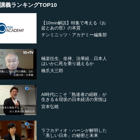
講義ランキングTOP10
【10min解説】特集で考える《お
盆とあの世》の本質
テンミニッツ・アカデミー編集部
極楽往生、坐禅、法華経…日本人
はいかに死を乗り越えるか
橋爪大三郎
AI時代にこそ「熟達者の経験」が
生きる＆現状の日本経済の実情は
宮本弘曉
ラフカディオ・ハーンが解明した
「美しい日本」の秘密と未来