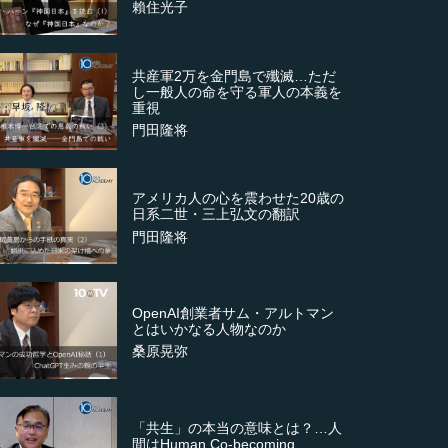
賴住光子
共産軍2万を金門島で殲滅…ただ
し一般人の命を守る軍人の本義を
重視
門田隆将
アメリカ人の心を震わせた20歳の
日系二世・三上弘文の翻訳
門田隆将
OpenAI創業者サム・アルトマン
とはいかなる人物なのか
桑原晃弥
「共生」の本当の意味とは？…人
間はHuman Co-becoming