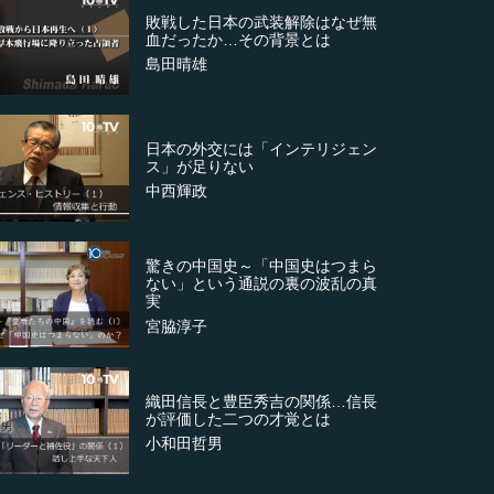
敗戦した日本の武装解除はなぜ無
血だったか…その背景とは
島田晴雄
日本の外交には「インテリジェン
ス」が足りない
中西輝政
驚きの中国史～「中国史はつまら
ない」という通説の裏の波乱の真
実
宮脇淳子
織田信長と豊臣秀吉の関係…信長
が評価した二つの才覚とは
小和田哲男