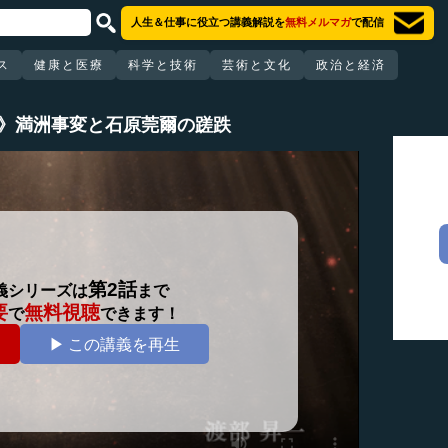
人生＆仕事に役立つ講義解説を
無料メルマガ
で配信
ス
健康と医療
科学と技術
芸術と文化
政治と経済
5》満洲事変と石原莞爾の蹉跌
第2話
義シリーズは
まで
要
無料視聴
で
できます！
▶ この講義を再生