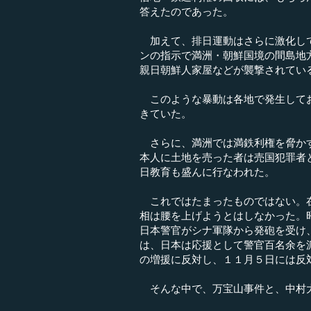
答えたのであった。
加えて、排日運動はさらに激化して
ンの指示で満洲・朝鮮国境の間島地
親日朝鮮人家屋などが襲撃されてい
このような暴動は各地で発生してお
きていた。
さらに、満洲では満鉄利権を脅かす
本人に土地を売った者は売国犯罪者
日教育も盛んに行なわれた。
これではたまったものではない。在
相は腰を上げようとはしなかった。
日本警官がシナ軍隊から発砲を受け
は、日本は応援として警官百名余を
の増援に反対し、１１月５日には反
そんな中で、万宝山事件と、中村