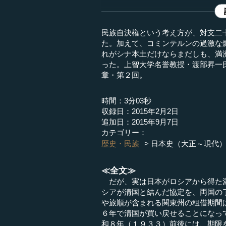
民族自決権という考え方が、対支二
た。加えて、コミンテルンの過激な
れがシナ本土だけならまだしも、満
った。上智大学名誉教授・渡部昇一
章・第２回。
時間：3分03秒
収録日：2015年2月2日
追加日：2015年9月7日
カテゴリー：
歴史・民族
日本史（大正～現代
≪全文≫
だが、実は日本がロシアから得た満
シアが清国と結んだ協定を、両国の
や旅順が含まれる関東州の租借期間
６年で清国が買い戻せることになっ
和８年（１９３３）前後には、期限