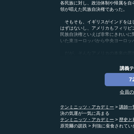
各民族に対し、政治体制や帰属を自
領が唱えた民族自決権であった。
そもそも、イギリスがインドをはじ
はずはないし、アメリカもフィリピ
民族自決権といえば非常にきれいに
いた東ヨーロッパから中央ヨーロッ
だが、そんなアメリカの本来の思惑を
講義
7
会員
テンミニッツ・アカデミー
講師一
決の気運が一気に高まる
テンミニッツ・アカデミー
歴史と
原莞爾の蹉跌
列強に蚕食されてい