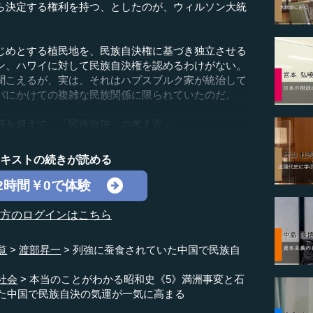
ら決定する権利を持つ、としたのが、ウィルソン大統
めとする植民地を、民族自決権に基づき独立させる
ン、ハワイに対して民族自決権を認めるわけがない。
聞こえるが、実は、それはハプスブルク家が統治して
パにかけての複雑な民族関係に限られていたのだ。
超えて、「民族自決」の考え方...
テキストの続きが読める
2時間￥0で体験
の方のログインはこちら
覧
渡部昇一
列強に蚕食されていた中国で民族自
社会
本当のことがわかる昭和史《5》満洲事変と石
た中国で民族自決の気運が一気に高まる