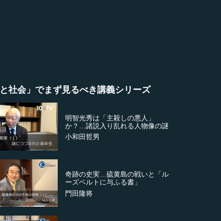
と社会」でまず見るべき講義シリーズ
明智光秀は「主殺しの悪人」
か？…諸説入り乱れる人物像の謎
小和田哲男
奇跡の史実…硫黄島の戦いと「ル
ーズベルトに与ふる書」
門田隆将