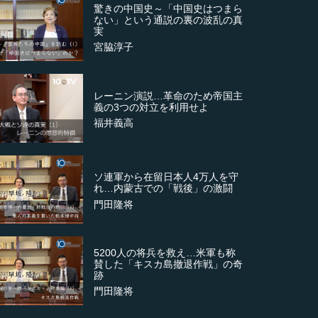
驚きの中国史～「中国史はつまら
ない」という通説の裏の波乱の真
実
宮脇淳子
レーニン演説…革命のため帝国主
義の3つの対立を利用せよ
福井義高
ソ連軍から在留日本人4万人を守
れ…内蒙古での「戦後」の激闘
門田隆将
5200人の将兵を救え…米軍も称
賛した「キスカ島撤退作戦」の奇
跡
門田隆将