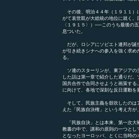
その後、明治４４年（１９１１）に
がて袁世凱が大総統の地位に就く。
〈１９１５〉）──このうち最後の
息ついた。
だが、ロシアにソビエト連邦が誕生
が引き続きシナへの参入を強く求め
る。
ソ連のスターリンが、東アジアの主
した話は第一章で紹介した通りだ。
国共合作で合同させようと画策する
に向けて、各地で深刻な反日運動を
そして、民族主義を鼓吹したのはア
えた「民族自決権」という考え方が
「民族自決」とは本来、第一次大戦
教書の中で、講和の原則の一つとし
となったヨーロッパ、とくに当時の