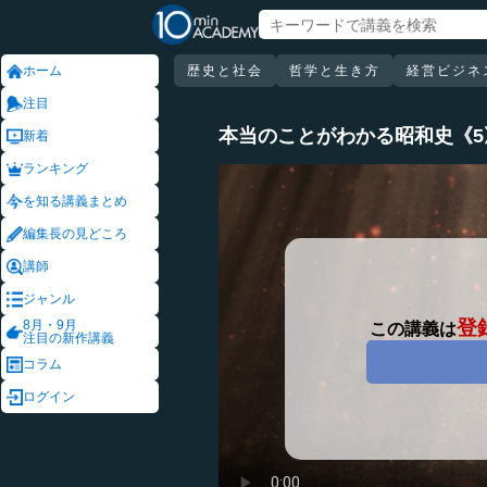
ホーム
歴史と社会
哲学と生き方
経営ビジネ
注目
本当のことがわかる昭和史《
新着
ランキング
を知る講義まとめ
編集長の見どころ
講師
ジャンル
登
8月・9月
この講義は
注目の新作講義
コラム
ログイン