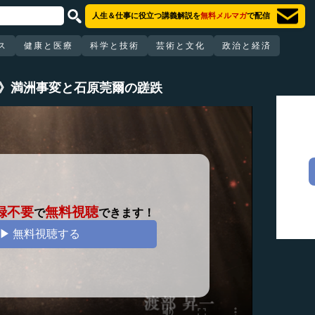
人生＆仕事に役立つ講義解説を
無料メルマガ
で配信
ス
健康と医療
科学と技術
芸術と文化
政治と経済
5》満洲事変と石原莞爾の蹉跌
録不要
無料視聴
で
できます！
▶ 無料視聴する