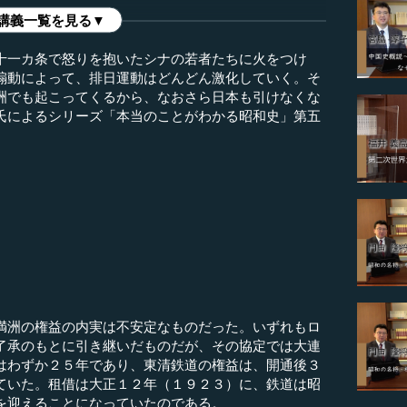
講義一覧を見る▼
十一カ条で怒りを抱いたシナの若者たちに火をつけ
煽動によって、排日運動はどんどん激化していく。そ
洲でも起こってくるから、なおさら日本も引けなくな
氏によるシリーズ「本当のことがわかる昭和史」第五
）
洲の権益の内実は不安定なものだった。いずれもロ
了承のもとに引き継いだものだが、その協定では大連
はわずか２５年であり、東清鉄道の権益は、開通後３
ていた。租借は大正１２年（１９２３）に、鉄道は昭
を迎えることになっていたのである。