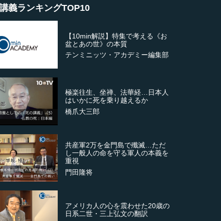
講義ランキングTOP10
【10min解説】特集で考える《お
盆とあの世》の本質
テンミニッツ・アカデミー編集部
極楽往生、坐禅、法華経…日本人
はいかに死を乗り越えるか
橋爪大三郎
共産軍2万を金門島で殲滅…ただ
し一般人の命を守る軍人の本義を
重視
門田隆将
アメリカ人の心を震わせた20歳の
日系二世・三上弘文の翻訳