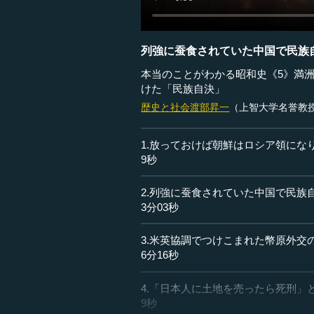
列強に蚕食されていた中国で民族
本当のことがわかる昭和史《5》満
けた「民族自決」
歴史と社会
渡部昇一
（上智大学名誉教
1.放っておけば朝鮮はロシア領にな
9秒
2.列強に蚕食されていた中国で民族
3分03秒
3.米英協調でつけこまれた幣原外交
6分16秒
4.「日本人に土地を売ったら死刑」
9秒