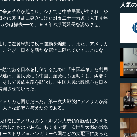
人気の
辛亥革命が起こり、シナでは中華民国が生まれ、や
日本は袁世凱に突きつけた対支二十一カ条（大正４年
五カ条は撤去──で、９９年の期間延長を認めさせ、一
して左翼思想で反日運動を煽動し、また、アメリカ
たことが、日本を新たな窮地に陥れていくことにな
敵である日本を打倒するために「中国革命」を利用
ソ連は、国民党にも中国共産党にも援助をし、両者を
。そして民族主義を鼓吹し、中国人民の敵愾心を日本
展開させていった。
メリカも同じだった。第一次大戦後にアメリカが訴
、大きな影響を与えたのである。
終盤にアメリカのウィルソン大統領が議会に対する
て示したものである。あくまで第一次世界大戦の戦場
オーストリア＝ハンガリー帝国などの支配下にあった