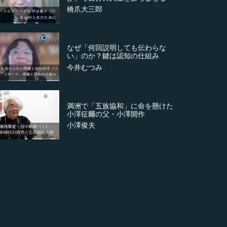
橋爪大三郎
なぜ「何回説明しても伝わらな
い」のか？鍵は認知の仕組み
今井むつみ
満洲で「五族協和」に命を懸けた
小澤征爾の父・小澤開作
小澤俊夫