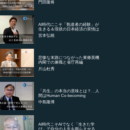
門田隆将
AI時代にこそ「熟達者の経験」が
生きる＆現状の日本経済の実情は
宮本弘曉
悲惨な末路につながった東條英機
内閣での兼職と省庁再編
片山杜秀
「共生」の本当の意味とは？…人
間はHuman Co-becoming
中島隆博
AI時代こそAIでなく「生きた学
び」で自分の人生を膨らませる