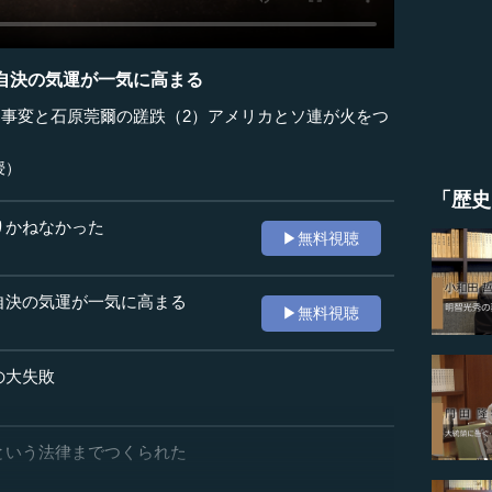
自決の気運が一気に高まる
洲事変と石原莞爾の蹉跌（2）アメリカとソ連が火をつ
授）
「歴史
りかねなかった
▶無料視聴
自決の気運が一気に高まる
▶無料視聴
の大失敗
という法律までつくられた