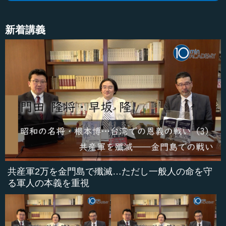
新着講義
共産軍2万を金門島で殲滅…ただし一般人の命を守
る軍人の本義を重視