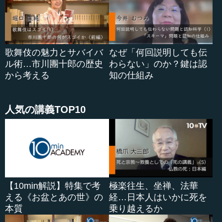
歌舞伎の魅力とサバイバ
なぜ「何回説明しても伝
ル術…市川團十郎の歴史
わらない」のか？鍵は認
から考える
知の仕組み
人気の講義TOP10
【10min解説】特集で考
極楽往生、坐禅、法華
える《お盆とあの世》の
経…日本人はいかに死を
本質
乗り越えるか