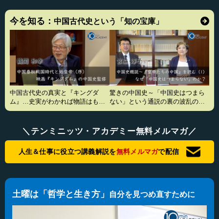
今を知る：
中国古代史という「知の宝庫」
中国古代史の真実と『キングダ
驚きの中国史～「中国史はつまら
ム』…史実がわかれば物語はもっ
ない」という通説の裏の波乱の真
と面白い
実
＼テンミニッツ・アカデミー無料メルマガ／
人生＆仕事に役立つ講義解説を
無料メルマガ
で配信
土曜は「哲学と生き方」
自分を見つめ直すために