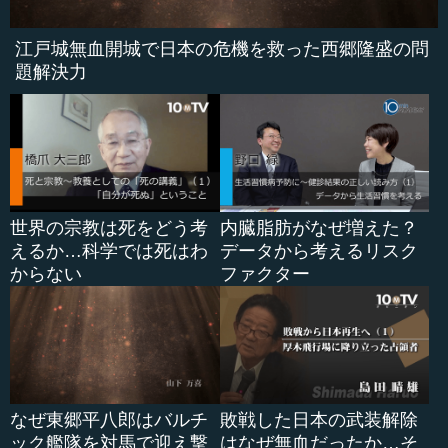
江戸城無血開城で日本の危機を救った西郷隆盛の問
題解決力
世界の宗教は死をどう考
内臓脂肪がなぜ増えた？
えるか…科学では死はわ
データから考えるリスク
からない
ファクター
なぜ東郷平八郎はバルチ
敗戦した日本の武装解除
ック艦隊を対馬で迎え撃
はなぜ無血だったか…そ