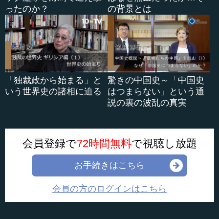
ったのか？
の背景とは
「独裁政から始まる」と
驚きの中国史～「中国史
いう世界史の諸相に迫る
はつまらない」という通
説の裏の波乱の真実
会員登録で
72時間無料
で視聴し放題
お手続きはこちら
会員の方のログインはこちら