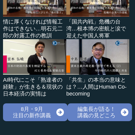
情に厚くなければ情報工
「国共内戦」危機の台
作はできない…明石元二
湾…根本博の密航と涙で
郎の対露工作の教訓
迎えた中国人将軍
AI時代にこそ「熟達者の
「共生」の本当の意味と
経験」が生きる＆現状の
は？…人間はHuman Co-
日本経済の実情は
becoming
8月・9月
編集長が語る！
注目の新作講義
講義の見どころ