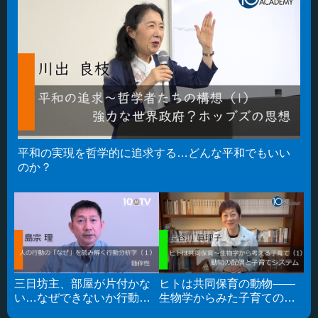
平和の実現を哲学的に追求する…どんな平和でもいい
のか？
三日坊主、部屋が片付かな
ヒトは共同保育の動物――
い…なぜできないか行動分
生物学からみた子育ての基
析学で考える
礎知識