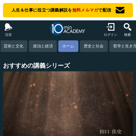
人生＆仕事に役立つ講義解説を
無料メルマガ
で配信
注目
ログイン
検索
芸術と文化
政治と経済
ホーム
歴史と社会
哲学と生き
おすすめの講義シリーズ