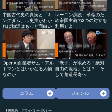
中国古代史の真実と『キ
レーニン演説…革命のた
ングダム』…史実がわか
め帝国主義の3つの対立を
れば物語はもっと面白い
利用せよ
OpenAI創業者サム・アル
『老子』が求める「絶対
トマンとはいかなる人物
自由の境地」とは？…そ
なのか
して創造長寿へ
コラム
ジャンル
利用規約
プライバシーポリシー