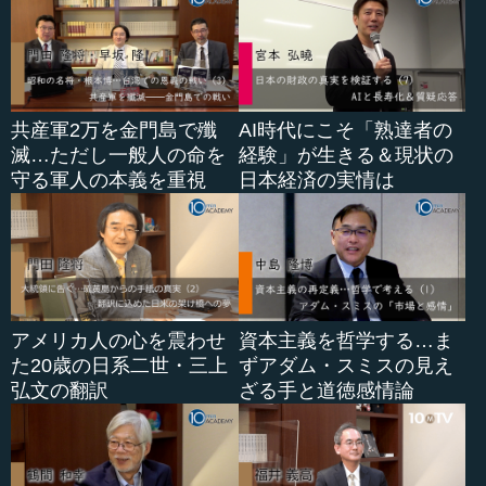
共産軍2万を金門島で殲
AI時代にこそ「熟達者の
滅…ただし一般人の命を
経験」が生きる＆現状の
守る軍人の本義を重視
日本経済の実情は
アメリカ人の心を震わせ
資本主義を哲学する…ま
た20歳の日系二世・三上
ずアダム・スミスの見え
弘文の翻訳
ざる手と道徳感情論