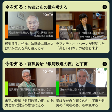
今を知る：
お盆とあの世を考える
極楽往生、坐禅、法華経…日本人
ラフカディオ・ハーンが解明した
はいかに死を乗り越えるか
「美しい日本」の秘密と未来
今を知る：
宮沢賢治『銀河鉄道の夜』と宇宙
未完の長編『銀河鉄道の夜』の魅
星はなぜ自ら輝くのか…宇宙と銀
力と宮沢賢治の思想に迫る
河の「現在の姿」を概観する