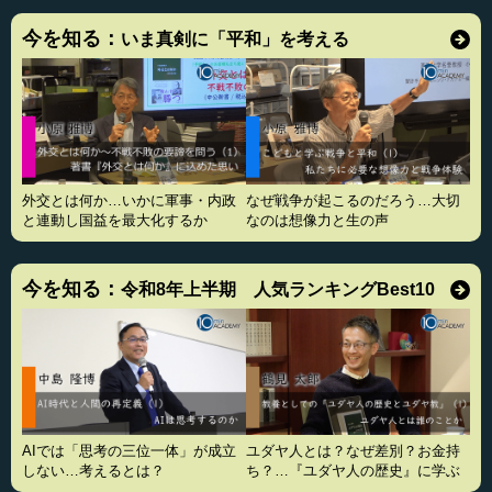
今を知る：
いま真剣に「平和」を考える
外交とは何か…いかに軍事・内政
なぜ戦争が起こるのだろう…大切
と連動し国益を最大化するか
なのは想像力と生の声
今を知る：
令和8年上半期 人気ランキングBest10
AIでは「思考の三位一体」が成立
ユダヤ人とは？なぜ差別？お金持
しない…考えるとは？
ち？…『ユダヤ人の歴史』に学ぶ