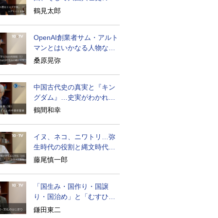
面のユダヤ人
鶴見太郎
OpenAI創業者サム・アルト
マンとはいかなる人物なの
か
桑原晃弥
中国古代史の真実と『キン
グダム』…史実がわかれば
物語はもっと面白い
鶴間和幸
イヌ、ネコ、ニワトリ…弥
生時代の役割と縄文時代と
の違い
藤尾慎一郎
「国生み・国作り・国譲
り・国治め」と「むすひ」
の力
鎌田東二