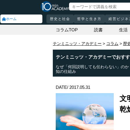
ホーム
歴史と社会
哲学と生き方
経営ビジネ
コラムTOP
読書
生活
テンミニッツ・アカデミー
コラム
歴
テンミニッツ・アカデミーでおすす
なぜ「何回説明しても伝わらない」のか
知の仕組み
DATE/ 2017.05.31
文
乾