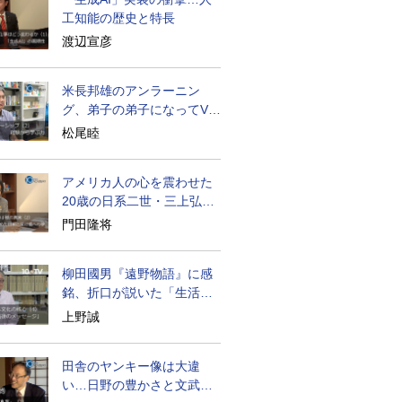
工知能の歴史と特長
渡辺宣彦
米長邦雄のアンラーニン
グ、弟子の弟子になってV字
成長
松尾睦
アメリカ人の心を震わせた
20歳の日系二世・三上弘文
の翻訳
門田隆将
柳田國男『遠野物語』に感
銘、折口が説いた「生活の
古典」
上野誠
田舎のヤンキー像は大違
い…日野の豊かさと文武両