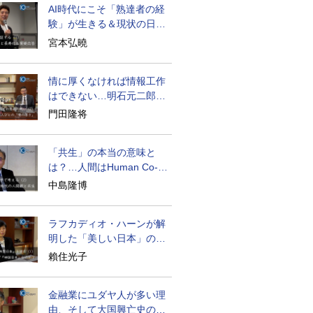
AI時代にこそ「熟達者の経
験」が生きる＆現状の日本
経済の実情は
宮本弘曉
情に厚くなければ情報工作
はできない…明石元二郎の
対露工作の教訓
門田隆将
「共生」の本当の意味と
は？…人間はHuman Co-
becoming
中島隆博
ラフカディオ・ハーンが解
明した「美しい日本」の秘
密と未来
賴住光子
金融業にユダヤ人が多い理
由、そして大国興亡史の裏