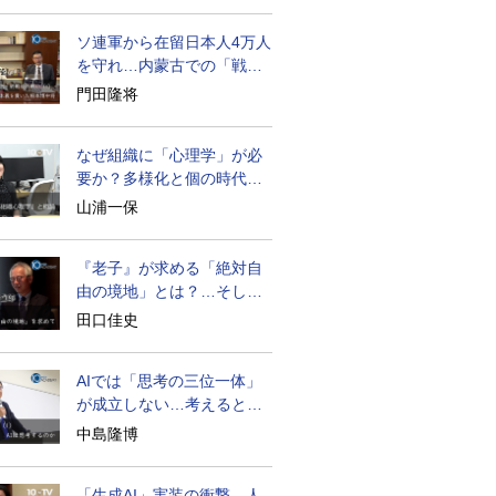
ソ連軍から在留日本人4万人
を守れ…内蒙古での「戦
後」の激闘
門田隆将
なぜ組織に「心理学」が必
要か？多様化と個の時代の
処方箋
山浦一保
『老子』が求める「絶対自
由の境地」とは？…そして
創造長寿へ
田口佳史
AIでは「思考の三位一体」
が成立しない…考えると
は？
中島隆博
「生成AI」実装の衝撃…人