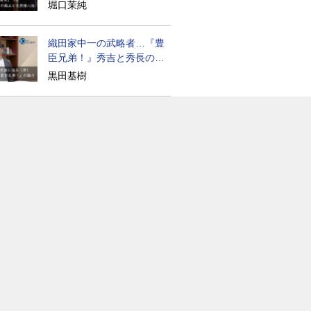
道の気風
堀口茉純
織田家中一の武略者…『豊
臣兄弟！』秀吉と秀長の知
られざる実像
黒田基樹