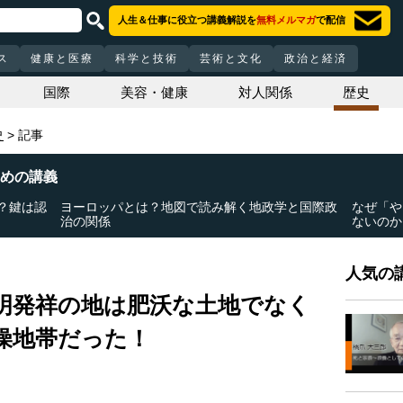
人生＆仕事に役立つ講義解説を
無料メルマガ
で配信
ス
健康と医療
科学と技術
芸術と文化
政治と経済
国際
美容・健康
対人関係
歴史
史
記事
めの講義
？鍵は認
ヨーロッパとは？地図で読み解く地政学と国際政
なぜ「や
治の関係
ないのか
人気の講
明発祥の地は肥沃な土地でなく
燥地帯だった！