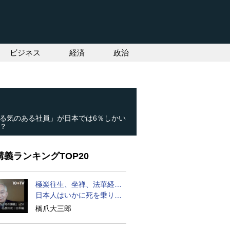
ビジネス
経済
政治
る気のある社員」が日本では6％しかい
？
義ランキングTOP20
極楽往生、坐禅、法華経…
日本人はいかに死を乗り越
えるか
橋爪大三郎