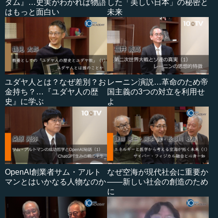
ダム』…史実がわかれば物語
した「美しい日本」の秘密と
はもっと面白い
未来
ユダヤ人とは？なぜ差別？お
レーニン演説…革命のため帝
金持ち？…『ユダヤ人の歴
国主義の3つの対立を利用せ
史』に学ぶ
よ
OpenAI創業者サム・アルト
なぜ空海が現代社会に重要か
マンとはいかなる人物なのか
――新しい社会の創造のため
に