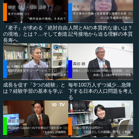
『老子』が求める「絶対自由
人間とAIの本質的な違いは？
の境地」とは？…そして創造
記号接地から迫る理解の本質
長寿へ
成長を促す「3つの経験」と
毎年100万人ずつ減少…急降
は？経験学習の基本を学ぶ
下する日本の人口問題を考え
る