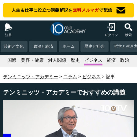
人生＆仕事に役立つ講義解説を
無料メルマガ
で配信
注目
ログイン
検索
芸術と文化
政治と経済
ホーム
歴史と社会
哲学と生き
活
国際
美容・健康
対人関係
歴史
ビジネス
経済
政治
テンミニッツ・アカデミー
コラム
ビジネス
記事
テンミニッツ・アカデミーでおすすめの講義