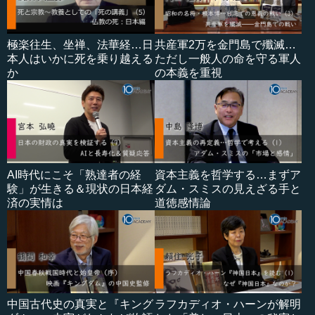
極楽往生、坐禅、法華経…日
共産軍2万を金門島で殲滅…
本人はいかに死を乗り越える
ただし一般人の命を守る軍人
か
の本義を重視
AI時代にこそ「熟達者の経
資本主義を哲学する…まずア
験」が生きる＆現状の日本経
ダム・スミスの見えざる手と
済の実情は
道徳感情論
中国古代史の真実と『キング
ラフカディオ・ハーンが解明