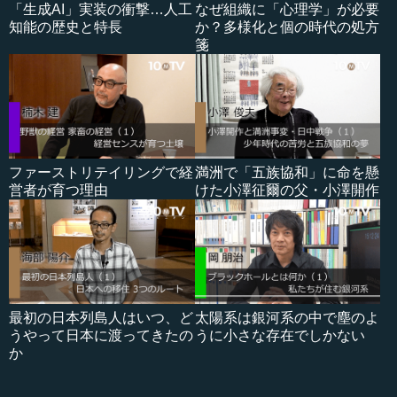
「生成AI」実装の衝撃…人工
なぜ組織に「心理学」が必要
知能の歴史と特長
か？多様化と個の時代の処方
箋
ファーストリテイリングで経
満洲で「五族協和」に命を懸
営者が育つ理由
けた小澤征爾の父・小澤開作
最初の日本列島人はいつ、ど
太陽系は銀河系の中で塵のよ
うやって日本に渡ってきたの
うに小さな存在でしかない
か