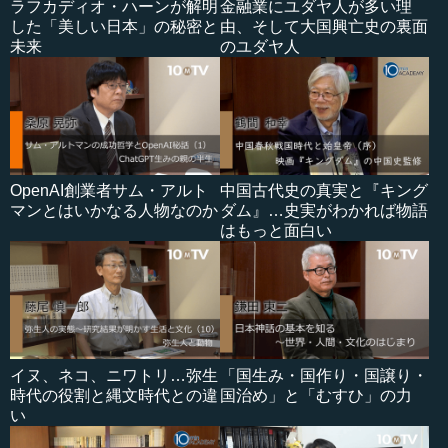
ラフカディオ・ハーンが解明
金融業にユダヤ人が多い理
した「美しい日本」の秘密と
由、そして大国興亡史の裏面
未来
のユダヤ人
OpenAI創業者サム・アルト
中国古代史の真実と『キング
マンとはいかなる人物なのか
ダム』…史実がわかれば物語
はもっと面白い
イヌ、ネコ、ニワトリ…弥生
「国生み・国作り・国譲り・
時代の役割と縄文時代との違
国治め」と「むすひ」の力
い