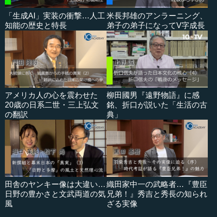
「生成AI」実装の衝撃…人工
米長邦雄のアンラーニング、
知能の歴史と特長
弟子の弟子になってV字成長
アメリカ人の心を震わせた
柳田國男『遠野物語』に感
20歳の日系二世・三上弘文
銘、折口が説いた「生活の古
の翻訳
典」
田舎のヤンキー像は大違い…
織田家中一の武略者…『豊臣
日野の豊かさと文武両道の気
兄弟！』秀吉と秀長の知られ
風
ざる実像