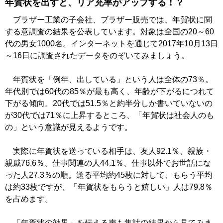
年賀状を出すと、リア充率がアップする！？
ブラザー工業の子会社、ブラザー販売では、年賀状に関
する意調査の結果を公表しています。対象は全国の20～60
代の男女1000名。インターネットを通じて2017年10月13日
～16日に調査されたデータをのぞいてみましょう。
年賀状を「例年、出している」という人は全体の73％。
年代別では60代の85％が最も高く、年齢が下がるにつれて
下がる傾向。20代では51.5％と約半分しか書いていないの
が30代では71％に上昇するところ、「年賀状は社会人のも
の」という意識が見えるようです。
実際に年賀状を送っている相手は、友人92.1％、親族・
親戚76.6％、仕事関連の人44.1％、仕事以外でお世話にな
った人27.3％の順。送る平均約45枚に対して、もらう平均
は約33枚ですが、「年賀状をもらうと嬉しい」人は79.8％
を占めます。
「年賀状の効果」を伝える声も集計の結果から見てみま