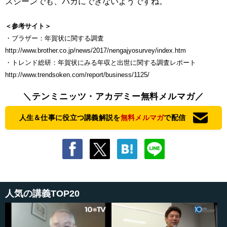
スシーンでも、バカにできないようですね。
＜参考サイト＞
・ブラザー：年賀状に関する調査
http://www.brother.co.jp/news/2017/nengajyosurvey/index.htm
・トレンド総研：年賀状にみる年収と出世に関する調査レポート
http://www.trendsoken.com/report/business/1125/
＼テンミニッツ・アカデミー無料メルマガ／
人生＆仕事に役立つ講義解説を
無料メルマガ
で配信
人気の講義TOP20