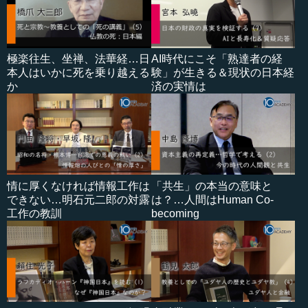
極楽往生、坐禅、法華経…日
AI時代にこそ「熟達者の経
本人はいかに死を乗り越える
験」が生きる＆現状の日本経
か
済の実情は
情に厚くなければ情報工作は
「共生」の本当の意味と
できない…明石元二郎の対露
は？…人間はHuman Co-
工作の教訓
becoming