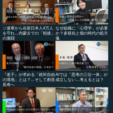
ソ連軍から在留日本人4万人
なぜ組織に「心理学」が必要
を守れ…内蒙古での「戦後」
か？多様化と個の時代の処方
の激闘
箋
『老子』が求める「絶対自由
AIでは「思考の三位一体」が
の境地」とは？…そして創造
成立しない…考えるとは？
長寿へ