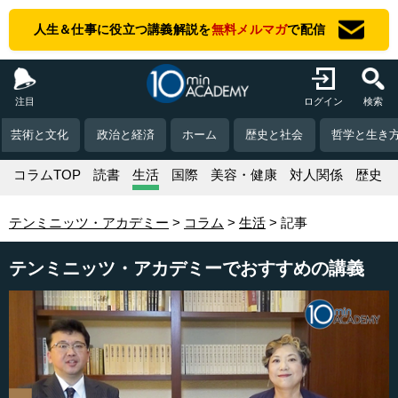
人生＆仕事に役立つ講義解説を
無料メルマガ
で配信
注目
ログイン
検索
芸術と文化
政治と経済
ホーム
歴史と社会
哲学と生き
コラムTOP
読書
生活
国際
美容・健康
対人関係
歴史
テンミニッツ・アカデミー
コラム
生活
記事
テンミニッツ・アカデミーでおすすめの講義