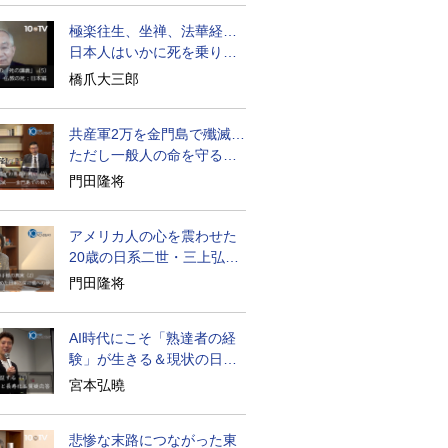
極楽往生、坐禅、法華経…
日本人はいかに死を乗り越
えるか
橋爪大三郎
共産軍2万を金門島で殲滅…
ただし一般人の命を守る軍
人の本義を重視
門田隆将
アメリカ人の心を震わせた
20歳の日系二世・三上弘文
の翻訳
門田隆将
AI時代にこそ「熟達者の経
験」が生きる＆現状の日本
経済の実情は
宮本弘曉
悲惨な末路につながった東