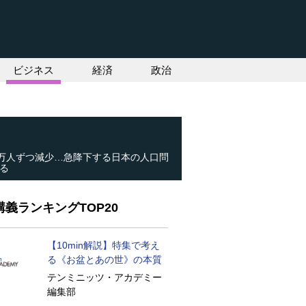
ビジネス
経済
政治
0万人ずつ減少…急降下する日本の人口問
る
義ランキングTOP20
【10min解説】特集で考え
る《お盆とあの世》の本質
テンミニッツ・アカデミー
編集部