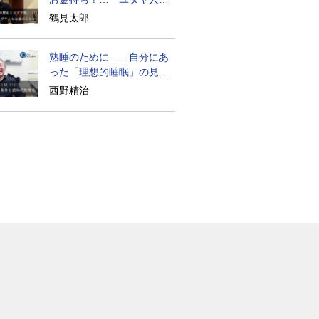
歴史』に学ぶ
鶴見太郎
熟睡のために――自分にあ
った「理想的睡眠」の見つ
け方
西野精治