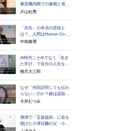
條英機内閣での兼職と省庁
再編
片山杜秀
「共生」の本当の意味と
は？…人間はHuman Co-
becoming
中島隆博
AI時代こそAIでなく「生き
た学び」で自分の人生を膨
らませる
橋爪大三郎
なぜ「何回説明しても伝わ
らない」のか？鍵は認知の
仕組み
今井むつみ
満洲で「五族協和」に命を
懸けた小澤征爾の父・小澤
開作