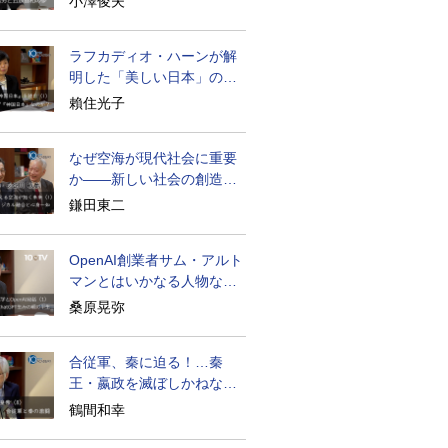
小澤俊夫
ラフカディオ・ハーンが解
明した「美しい日本」の秘
密と未来
賴住光子
なぜ空海が現代社会に重要
か――新しい社会の創造の
ために
鎌田東二
OpenAI創業者サム・アルト
マンとはいかなる人物なの
か
桑原晃弥
合従軍、秦に迫る！…秦
王・嬴政を滅ぼしかねなか
った激戦の史実
鶴間和幸