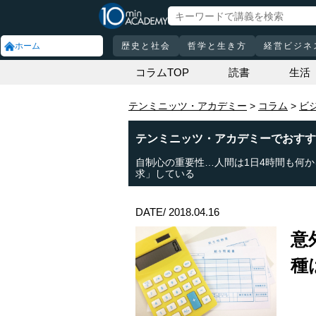
ホーム
歴史と社会
哲学と生き方
経営ビジネ
コラムTOP
読書
生活
テンミニッツ・アカデミー
コラム
ビ
テンミニッツ・アカデミーでおすす
自制心の重要性…人間は1日4時間も何か
求」している
DATE/ 2018.04.16
意
種