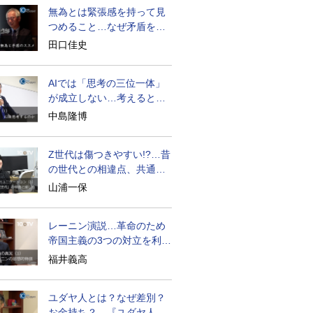
無為とは緊張感を持って見
つめること…なぜ矛盾を大
歓迎すべきか
田口佳史
AIでは「思考の三位一体」
が成立しない…考えると
は？
中島隆博
Z世代は傷つきやすい!?…昔
の世代との相違点、共通点
とは
山浦一保
レーニン演説…革命のため
帝国主義の3つの対立を利用
せよ
福井義高
ユダヤ人とは？なぜ差別？
お金持ち？…『ユダヤ人の