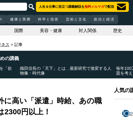
人生＆仕事に役立つ講義解説を
無料メルマガ
で配信
ス
健康と医療
科学と技術
芸術と文化
政治と経済
国際
美容・健康
対人関係
歴史
ジネス
記事
めの講義
を「欲
織田信長の「天下」とは…最新研究で激変する人
毎年10
物像・時代像
題を考え
人気の講
外に高い「派遣」時給、あの職
は2300円以上！