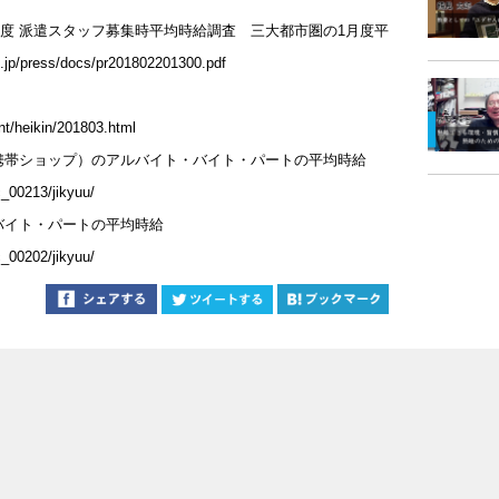
月度 派遣スタッフ募集時平均時給調査 三大都市圏の1月度平
p/press/docs/pr201802201300.pdf
nt/heikin/201803.html
携帯ショップ）のアルバイト・バイト・パートの平均時給
c_00213/jikyuu/
バイト・パートの平均時給
c_00202/jikyuu/