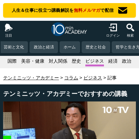
人生＆仕事に役立つ講義解説を
無料メルマガ
で配信
注目
ログイン
検索
芸術と文化
政治と経済
ホーム
歴史と社会
哲学と生き
活
国際
美容・健康
対人関係
歴史
ビジネス
経済
政治
テンミニッツ・アカデミー
コラム
ビジネス
記事
テンミニッツ・アカデミーでおすすめの講義