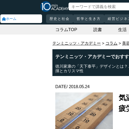
ホーム
歴史と社会
哲学と生き方
経営ビジネ
コラムTOP
読書
生活
テンミニッツ・アカデミー
コラム
美
テンミニッツ・アカデミーでおすす
徳川家康の「天下泰平」デザインとは？
揮とカリスマ性
DATE/ 2018.05.24
気
疲