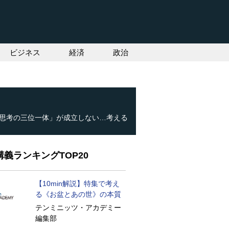
ビジネス
経済
政治
「思考の三位一体」が成立しない…考える
義ランキングTOP20
【10min解説】特集で考え
る《お盆とあの世》の本質
テンミニッツ・アカデミー
編集部