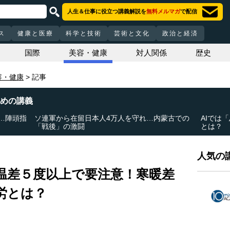
人生＆仕事に役立つ講義解説を
無料メルマガ
で配信
ス
健康と医療
科学と技術
芸術と文化
政治と経済
国際
美容・健康
対人関係
歴史
容・健康
記事
めの講義
…陣頭指
ソ連軍から在留日本人4万人を守れ…内蒙古での
AIでは
「戦後」の激闘
とは？
人気の講
温差５度以上で要注意！寒暖差
労とは？