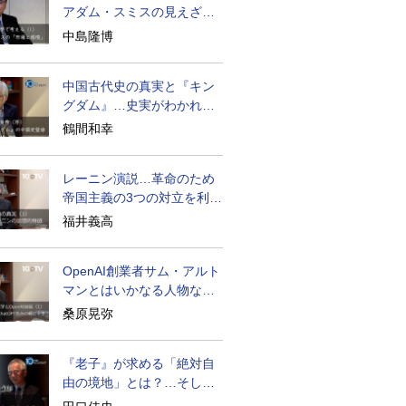
アダム・スミスの見えざる
手と道徳感情論
中島隆博
中国古代史の真実と『キン
グダム』…史実がわかれば
物語はもっと面白い
鶴間和幸
レーニン演説…革命のため
帝国主義の3つの対立を利用
せよ
福井義高
OpenAI創業者サム・アルト
マンとはいかなる人物なの
か
桑原晃弥
『老子』が求める「絶対自
由の境地」とは？…そして
創造長寿へ