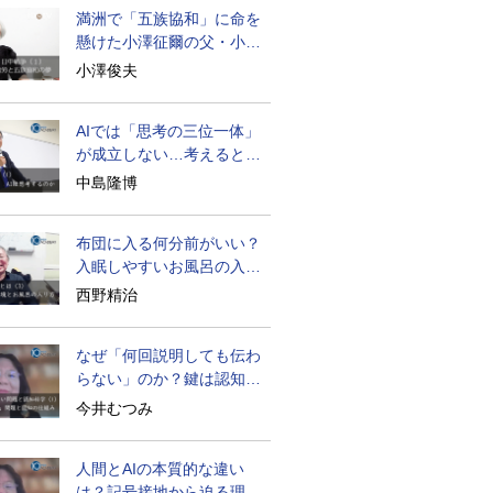
満洲で「五族協和」に命を
懸けた小澤征爾の父・小澤
開作
小澤俊夫
AIでは「思考の三位一体」
が成立しない…考えると
は？
中島隆博
布団に入る何分前がいい？
入眠しやすいお風呂の入り
方
西野精治
なぜ「何回説明しても伝わ
らない」のか？鍵は認知の
仕組み
今井むつみ
人間とAIの本質的な違い
は？記号接地から迫る理解