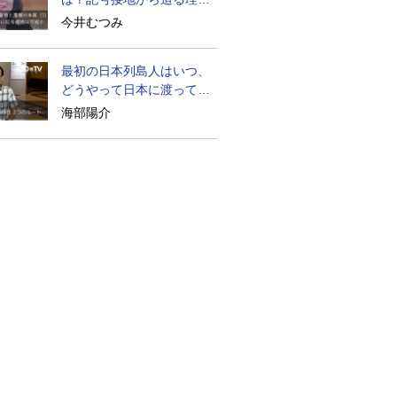
の本質
今井むつみ
最初の日本列島人はいつ、
どうやって日本に渡ってき
たのか
海部陽介