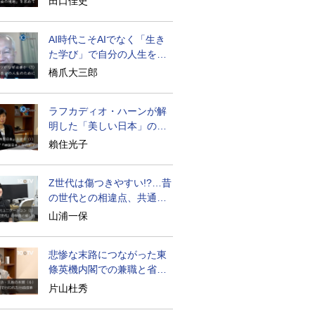
田口佳史
AI時代こそAIでなく「生き
た学び」で自分の人生を膨
らませる
橋爪大三郎
ラフカディオ・ハーンが解
明した「美しい日本」の秘
密と未来
賴住光子
Z世代は傷つきやすい!?…昔
の世代との相違点、共通点
とは
山浦一保
悲惨な末路につながった東
條英機内閣での兼職と省庁
再編
片山杜秀