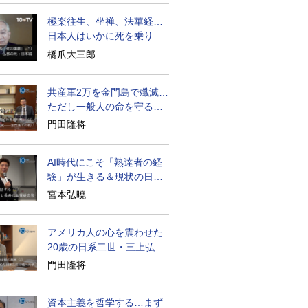
極楽往生、坐禅、法華経…
日本人はいかに死を乗り越
えるか
橋爪大三郎
共産軍2万を金門島で殲滅…
ただし一般人の命を守る軍
人の本義を重視
門田隆将
AI時代にこそ「熟達者の経
験」が生きる＆現状の日本
経済の実情は
宮本弘曉
アメリカ人の心を震わせた
20歳の日系二世・三上弘文
の翻訳
門田隆将
資本主義を哲学する…まず