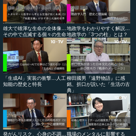
雄大で雄渾な生命の全体像…
地政学をわかりやすく解説…
その中で点滅する個々の生命
地政学の「3つの柱」とは？
「生成AI」実装の衝撃…人工
柳田國男『遠野物語』に感
知能の歴史と特長
銘、折口が説いた「生活の古
典」
発がんリスク、心身の不調…
職場のメンタルに影響する