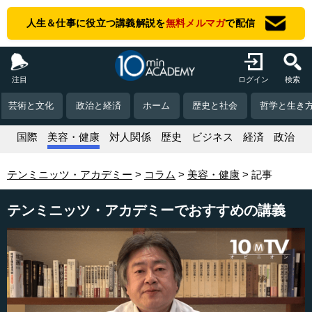
人生＆仕事に役立つ講義解説を
無料メルマガ
で配信
注目
ログイン
検索
芸術と文化
政治と経済
ホーム
歴史と社会
哲学と生き
活
国際
美容・健康
対人関係
歴史
ビジネス
経済
政治
テンミニッツ・アカデミー
コラム
美容・健康
記事
テンミニッツ・アカデミーでおすすめの講義