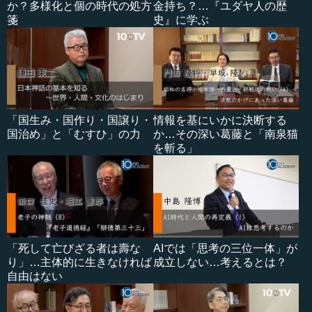
か？多様化と個の時代の処方
金持ち？…『ユダヤ人の歴
箋
史』に学ぶ
「国生み・国作り・国譲り・
情報を基にいかに決断する
国治め」と「むすひ」の力
か…その深い葛藤と「南泉猫
を斬る」
「死して亡びざる者は壽な
AIでは「思考の三位一体」が
り」…主体的に生きなければ
成立しない…考えるとは？
自由はない