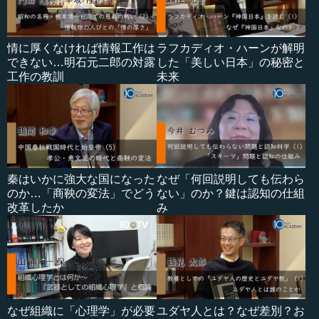
情に厚くなければ情報工作は
ラフカディオ・ハーンが解明
できない…明石元二郎の対露
した「美しい日本」の秘密と
工作の教訓
未来
秦はいかに強大な国になった
なぜ「何回説明しても伝わら
のか…「商鞅の変法」でどう
ない」のか？鍵は認知の仕組
改革したか
み
なぜ組織に「心理学」が必要
ユダヤ人とは？なぜ差別？お