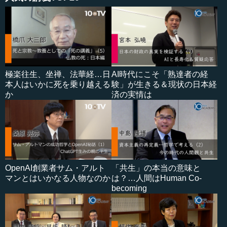
極楽往生、坐禅、法華経…日
AI時代にこそ「熟達者の経
本人はいかに死を乗り越える
験」が生きる＆現状の日本経
か
済の実情は
OpenAI創業者サム・アルト
「共生」の本当の意味と
マンとはいかなる人物なのか
は？…人間はHuman Co-
becoming