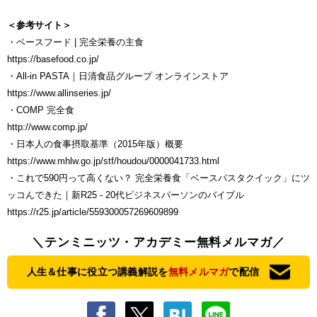
＜参考サイト＞
・ベースフード | 完全栄養の主食
https://basefood.co.jp/
・All-in PASTA｜日清食品グループ オンラインストア
https://www.allinseries.jp/
・COMP 完全食
http://www.comp.jp/
・日本人の食事摂取基準（2015年版）概要
https://www.mhlw.go.jp/stf/houdou/0000041733.html
・これで590円って高くない？ 完全栄養食「ベースパスタクイック」にツ
ッコんできた｜新R25 - 20代ビジネスパーソンのバイブル
https://r25.jp/article/559300057269609899
＼テンミニッツ・アカデミー無料メルマガ／
人生＆仕事に役立つ講義解説を
無料メルマガ
で配信