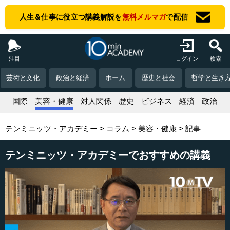
人生＆仕事に役立つ講義解説を
無料メルマガ
で配信
注目
ログイン
検索
芸術と文化
政治と経済
ホーム
歴史と社会
哲学と生き
活
国際
美容・健康
対人関係
歴史
ビジネス
経済
政治
テンミニッツ・アカデミー
コラム
美容・健康
記事
テンミニッツ・アカデミーでおすすめの講義