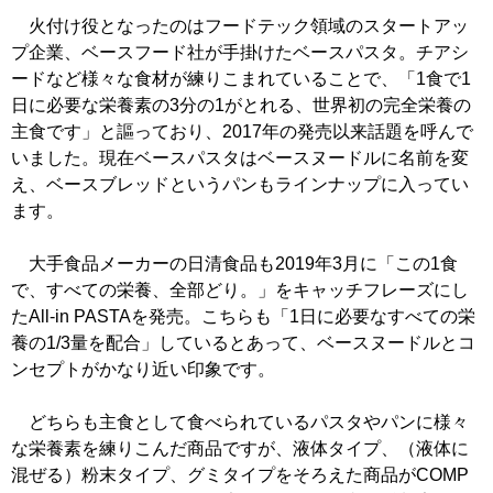
火付け役となったのはフードテック領域のスタートアッ
プ企業、ベースフード社が手掛けたベースパスタ。チアシ
ードなど様々な食材が練りこまれていることで、「1食で1
日に必要な栄養素の3分の1がとれる、世界初の完全栄養の
主食です」と謳っており、2017年の発売以来話題を呼んで
いました。現在ベースパスタはベースヌードルに名前を変
え、ベースブレッドというパンもラインナップに入ってい
ます。
大手食品メーカーの日清食品も2019年3月に「この1食
で、すべての栄養、全部どり。」をキャッチフレーズにし
たAll-in PASTAを発売。こちらも「1日に必要なすべての栄
養の1/3量を配合」しているとあって、ベースヌードルとコ
ンセプトがかなり近い印象です。
どちらも主食として食べられているパスタやパンに様々
な栄養素を練りこんだ商品ですが、液体タイプ、（液体に
混ぜる）粉末タイプ、グミタイプをそろえた商品がCOMP