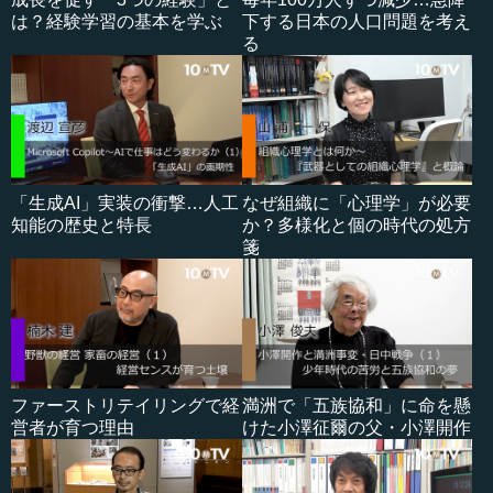
は？経験学習の基本を学ぶ
下する日本の人口問題を考え
る
「生成AI」実装の衝撃…人工
なぜ組織に「心理学」が必要
知能の歴史と特長
か？多様化と個の時代の処方
箋
ファーストリテイリングで経
満洲で「五族協和」に命を懸
営者が育つ理由
けた小澤征爾の父・小澤開作