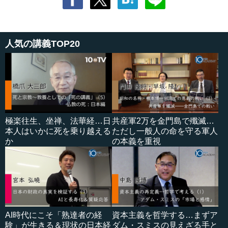
人気の講義TOP20
極楽往生、坐禅、法華経…日
共産軍2万を金門島で殲滅…
本人はいかに死を乗り越える
ただし一般人の命を守る軍人
か
の本義を重視
AI時代にこそ「熟達者の経
資本主義を哲学する…まずア
験」が生きる＆現状の日本経
ダム・スミスの見えざる手と