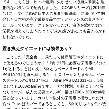
です。こちらは「ヒトの健康に欠かせない必須栄養素を 理
想的なバランスで配合しました。 COMPシリーズは2016年
4月に 『厚生労働省 日本人の食事摂取基準』に 基づいて開
発した日本初の完全栄養食品です」とバランスの良さをア
ピールしています。グミを食べるだけ、液体を飲むだけで
栄養が補えてしまうのはより“未来感”があるとも言えるかも
しれないですね。
置き換えダイエットには効果あり？
こうした「完全食」、果たして健康管理やダイエットに
は使えるのでしょうか？「1食で1日に必要な栄養素の3分の
1がとれる」とはいえ、3食ともベースヌードルやAll-in
PASTAだけを食べ続けると、カロリーが足りません。ベー
スヌードルの1食は377kcal、All-in PASTAは331kcal。3倍
にしても1000kcal前後です。一方で性別、年齢によって異
なりますが、成人の必要エネルギー量は1700～3000kcal程
度となっています。カロリー以外の栄養素は概ねこれだけ
食べていればカバーできるとしても、3食同じものを食べ続