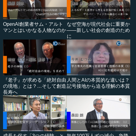
OpenAI創業者サム・アルト
なぜ空海が現代社会に重要か
マンとはいかなる人物なのか
――新しい社会の創造のため
に
『老子』が求める「絶対自由
人間とAIの本質的な違いは？
の境地」とは？…そして創造
記号接地から迫る理解の本質
長寿へ
成長を促す「3つの経験」と
毎年100万人ずつ減少…急降