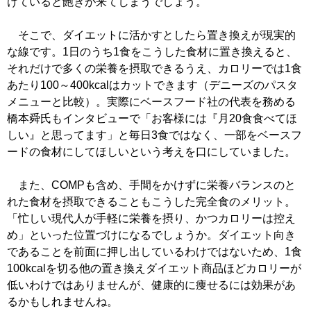
けていると飽きが来てしまうでしょう。
そこで、ダイエットに活かすとしたら置き換えが現実的
な線です。1日のうち1食をこうした食材に置き換えると、
それだけで多くの栄養を摂取できるうえ、カロリーでは1食
あたり100～400kcalはカットできます（デニーズのパスタ
メニューと比較）。実際にベースフード社の代表を務める
橋本舜氏もインタビューで「お客様には『月20食食べてほ
しい』と思ってます」と毎日3食ではなく、一部をベースフ
ードの食材にしてほしいという考えを口にしていました。
また、COMPも含め、手間をかけずに栄養バランスのと
れた食材を摂取できることもこうした完全食のメリット。
「忙しい現代人が手軽に栄養を摂り、かつカロリーは控え
め」といった位置づけになるでしょうか。ダイエット向き
であることを前面に押し出しているわけではないため、1食
100kcalを切る他の置き換えダイエット商品ほどカロリーが
低いわけではありませんが、健康的に痩せるには効果があ
るかもしれませんね。