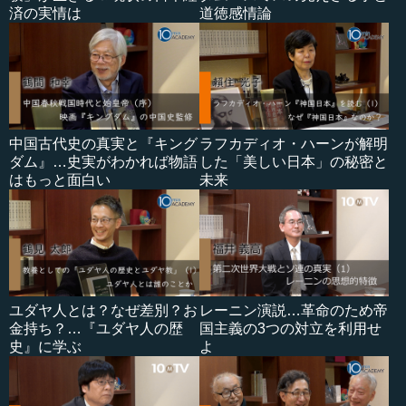
済の実情は
道徳感情論
中国古代史の真実と『キング
ラフカディオ・ハーンが解明
ダム』…史実がわかれば物語
した「美しい日本」の秘密と
はもっと面白い
未来
ユダヤ人とは？なぜ差別？お
レーニン演説…革命のため帝
金持ち？…『ユダヤ人の歴
国主義の3つの対立を利用せ
史』に学ぶ
よ