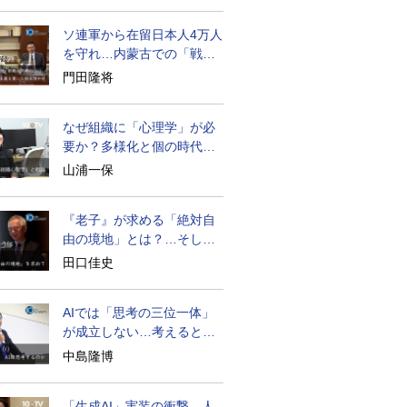
ソ連軍から在留日本人4万人
を守れ…内蒙古での「戦
後」の激闘
門田隆将
なぜ組織に「心理学」が必
要か？多様化と個の時代の
処方箋
山浦一保
『老子』が求める「絶対自
由の境地」とは？…そして
創造長寿へ
田口佳史
AIでは「思考の三位一体」
が成立しない…考えると
は？
中島隆博
「生成AI」実装の衝撃…人