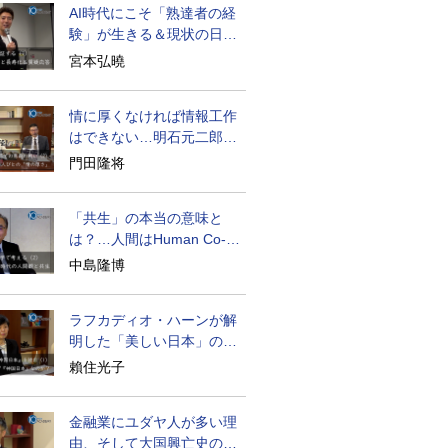
AI時代にこそ「熟達者の経
験」が生きる＆現状の日本
経済の実情は
宮本弘曉
情に厚くなければ情報工作
はできない…明石元二郎の
対露工作の教訓
門田隆将
「共生」の本当の意味と
は？…人間はHuman Co-
becoming
中島隆博
ラフカディオ・ハーンが解
明した「美しい日本」の秘
密と未来
賴住光子
金融業にユダヤ人が多い理
由、そして大国興亡史の裏