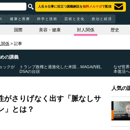
人生＆仕事に役立つ講義解説を
無料メルマガ
で配信
ス
健康と医療
科学と技術
芸術と文化
政治と経済
国際
美容・健康
対人関係
歴史
人関係
記事
めの講義
ョックが
トランプ政権と過激化した米国…MAGA内戦、
なぜ世界
DSAの台頭
本復活へ
人気の講
性がさりげなく出す「脈なしサ
ン」とは？