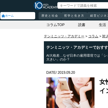
ホーム
歴史と社会
哲学と生き方
経営ビジネ
コラムTOP
読書
生活
テンミニッツ・アカデミー
コラム
対
テンミニッツ・アカデミーでおすす
AI大格差…なぜ日本の雇用環境では「シ
大きい」のか？
DATE/ 2019.09.20
女
イ