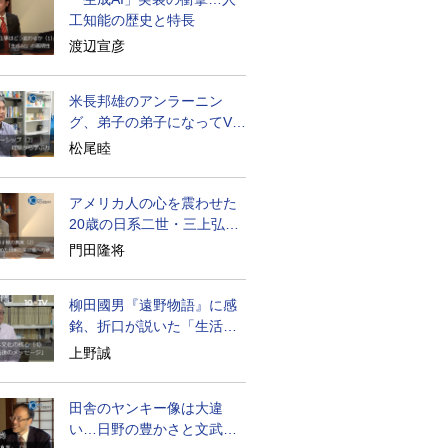
工知能の歴史と特長
渡辺宣彦
米長邦雄のアンラーニン
グ、弟子の弟子になってV字
成長
松尾睦
アメリカ人の心を震わせた
20歳の日系二世・三上弘文
の翻訳
門田隆将
柳田國男『遠野物語』に感
銘、折口が説いた「生活の
古典」
上野誠
田舎のヤンキー像は大違
い…日野の豊かさと文武両