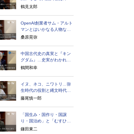
面のユダヤ人
鶴見太郎
OpenAI創業者サム・アルト
マンとはいかなる人物なの
か
桑原晃弥
中国古代史の真実と『キン
グダム』…史実がわかれば
物語はもっと面白い
鶴間和幸
イヌ、ネコ、ニワトリ…弥
生時代の役割と縄文時代と
の違い
藤尾慎一郎
「国生み・国作り・国譲
り・国治め」と「むすひ」
の力
鎌田東二