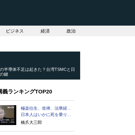
ビジネス
経済
政治
の半導体不足は起きた？台湾TSMCと日
の鍵
義ランキングTOP20
極楽往生、坐禅、法華経…
日本人はいかに死を乗り越
えるか
橋爪大三郎