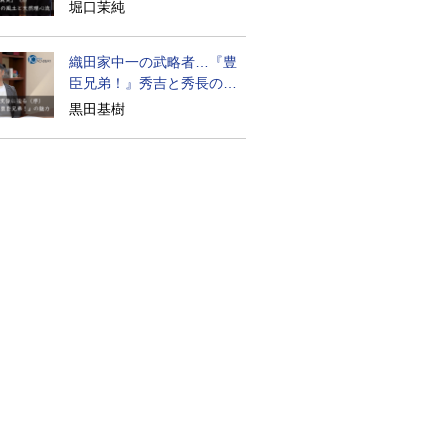
道の気風
堀口茉純
織田家中一の武略者…『豊
臣兄弟！』秀吉と秀長の知
られざる実像
黒田基樹