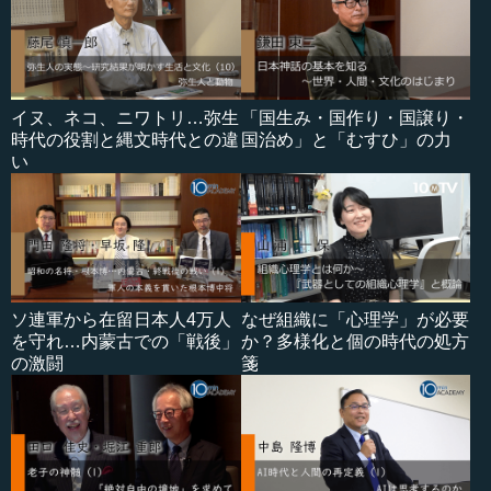
イヌ、ネコ、ニワトリ…弥生
「国生み・国作り・国譲り・
時代の役割と縄文時代との違
国治め」と「むすひ」の力
い
ソ連軍から在留日本人4万人
なぜ組織に「心理学」が必要
を守れ…内蒙古での「戦後」
か？多様化と個の時代の処方
の激闘
箋