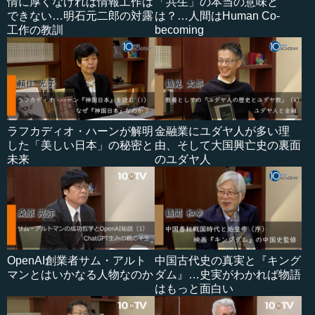
情に厚くなければ情報工作は
「共生」の本当の意味と
できない…明石元二郎の対露
は？…人間はHuman Co-
工作の教訓
becoming
ラフカディオ・ハーンが解明
金融業にユダヤ人が多い理
した「美しい日本」の秘密と
由、そして大国興亡史の裏面
未来
のユダヤ人
OpenAI創業者サム・アルト
中国古代史の真実と『キング
マンとはいかなる人物なのか
ダム』…史実がわかれば物語
はもっと面白い