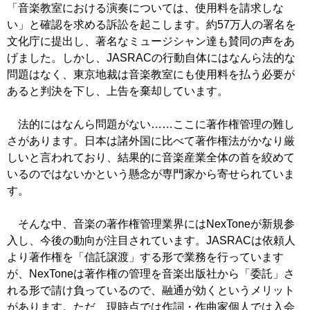
「音楽教室における演奏については、使用料を請求しな
い」と確認を求める訴訟を起こします。約57万人の署名を
文化庁に提出し、著名なミュージシャン達も賛同の声をあ
げました。しかし、JASRACの行動自体にはなんら法的な
問題はなく、東京地裁は音楽教室にも使用料を払う必要が
あると判決を下し、上告を棄却しています。
法的にはなんら問題がない……ここに著作権管理の難し
さがあります。日本は諸外国に比べて著作権法がかなり厳
しいと言われており、結果的に音楽産業全体の首を絞めて
いるのではないかという懸念が専門家から寄せられていま
す。
そんな中、音楽の著作権管理業界にはNexToneが新規参
入し、今後の動向が注目されています。JASRACは依頼人
より著作権を「信託譲渡」する形で業務を行っています
が、NexToneは著作権の管理を音楽出版社から「委託」さ
れる形で請け負っているので、融通が効くというメリット
があります。ただ、現時点では作詞・作曲家個人では入会