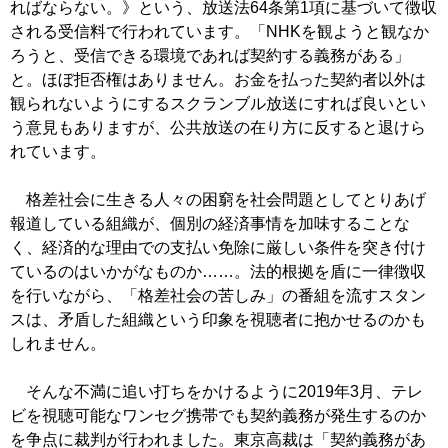
ればならない。》という、放送法64条第1項に基づいて徴収
される受信料で行われています。「NHKを観ようと観なか
ろうと、受信できる環境であれば契約する義務がある」
と。ほぼ拒否権はありません。お金を払った契約者以外は
観られないようにするスクランブル放送にすれば良いとい
う意見もありますが、公共放送の在り方に反すると退けら
れています。
格差社会に生きる人々の困窮を社会問題としてとりあげ
報道している組織が、個別の経済事情を加味することな
く、経済的な理由での支払い免除に厳しい条件を突き付け
ているのはいかがなものか……。法的根拠を盾に一律徴収
を行いながら、「格差社会の苦しみ」の番組を流すスタン
スは、矛盾した組織という印象を視聴者に抱かせるのかも
しれません。
そんな不満に追い打ちをかけるように2019年3月、テレ
ビを視聴可能なワンセグ携帯でも契約義務が発生するのか
を争点に裁判が行われました。東京高裁は「契約義務があ