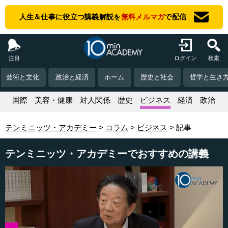
人生＆仕事に役立つ講義解説を
無料メルマガ
で配信
注目
ログイン
検索
芸術と文化
政治と経済
ホーム
歴史と社会
哲学と生き
活
国際
美容・健康
対人関係
歴史
ビジネス
経済
政治
テンミニッツ・アカデミー
コラム
ビジネス
記事
テンミニッツ・アカデミーでおすすめの講義