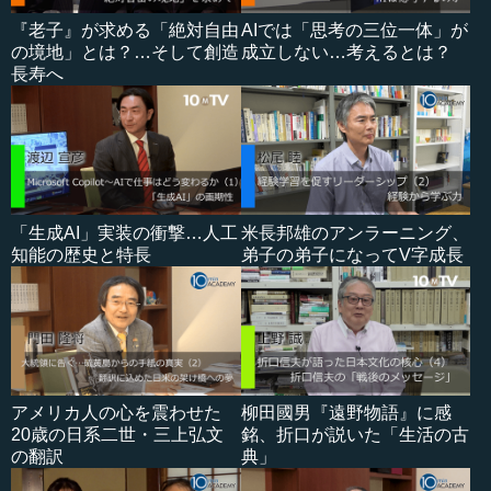
『老子』が求める「絶対自由
AIでは「思考の三位一体」が
の境地」とは？…そして創造
成立しない…考えるとは？
長寿へ
「生成AI」実装の衝撃…人工
米長邦雄のアンラーニング、
知能の歴史と特長
弟子の弟子になってV字成長
アメリカ人の心を震わせた
柳田國男『遠野物語』に感
20歳の日系二世・三上弘文
銘、折口が説いた「生活の古
の翻訳
典」