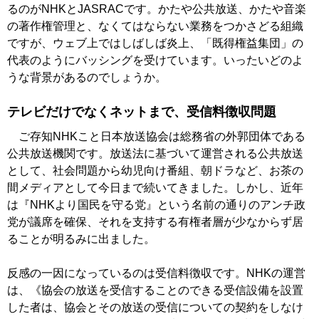
るのがNHKとJASRACです。かたや公共放送、かたや音楽
の著作権管理と、なくてはならない業務をつかさどる組織
ですが、ウェブ上ではしばしば炎上、「既得権益集団」の
代表のようにバッシングを受けています。いったいどのよ
うな背景があるのでしょうか。
テレビだけでなくネットまで、受信料徴収問題
ご存知NHKこと日本放送協会は総務省の外郭団体である
公共放送機関です。放送法に基づいて運営される公共放送
として、社会問題から幼児向け番組、朝ドラなど、お茶の
間メディアとして今日まで続いてきました。しかし、近年
は『NHKより国民を守る党』という名前の通りのアンチ政
党が議席を確保、それを支持する有権者層が少なからず居
ることが明るみに出ました。
反感の一因になっているのは受信料徴収です。NHKの運営
は、《協会の放送を受信することのできる受信設備を設置
した者は、協会とその放送の受信についての契約をしなけ