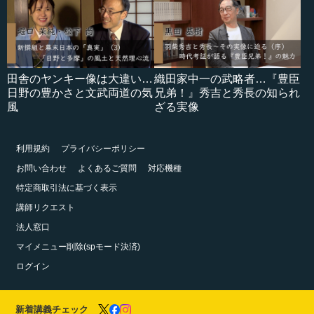
田舎のヤンキー像は大違い…
織田家中一の武略者…『豊臣
日野の豊かさと文武両道の気
兄弟！』秀吉と秀長の知られ
風
ざる実像
利用規約
プライバシーポリシー
お問い合わせ
よくあるご質問
対応機種
特定商取引法に基づく表示
講師リクエスト
法人窓口
マイメニュー削除(spモード決済)
ログイン
新着講義チェック