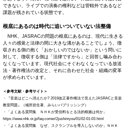
できない、ライブでの演奏の権利などは管轄外であるなど
課題が残されている状態です。
根底にあるのは時代に追いついていない法整備
NHK、JASRACの問題の根底にあるのは、現代に生きる
人々の感覚と法律の間に大きな溝があることでしょう。徴
収される側の抱く「おかしいのではないか」という問いに
対して、徴収する側は「法律ですから」と回答し噛み合わ
なくなっています。現代社会にそぐわなくなっている放送
法・著作権法の改定と、それに合わせた社会・組織の変革
が求められています。
＜参考文献・参考サイト＞
・『音楽はどこへ消えたか? 2019改正著作権法で見えたJASRACと音楽
教室問題』（城所岩生著、みらいパブリッシング）
・「よくある質問集 ＮＨＫが受信料をとる法的根拠は何か」
https://www.nhk.or.jp/faq-corner/2jushinryou/01/02-01-03.html
・「よくある質問集 なぜ、スクランブルを導入しないのか」ＮＨＫ