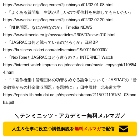
https://www.nhk.or.jp/faq-corner/2jushinryou/01/02-01-08.html
・「よくある質問集 生活が苦しいので受信料を免除してもらいたい」
https://www.nhk.or.jp/faq-corner/2jushinryou/02/02-02-20.html
・『NHK問題、なにが軸なのか』ITmedia NEWS
https://www.itmedia.co.jp/news/articles/1906/07/news010.html
・『JASRACは何と戦っているのだろうか』日経BP
https://business.nikkei.com/atcl/seminar/19/00116/00030/
・『NexToneとJASRACはどう違うの？』INTERNET Watch
https://internet.watch.impress.co.jp/docs/column/music_copyright/110854
4.html
・『「著作権集中管理団体の功罪をめぐる論争について : JASRACの「音
楽教室からの料金徴収問題」を題材に」』田中辰雄 北海道大学
https://eprints.lib.hokudai.ac.jp/dspace/bitstream/2115/72119/1/51_03tana
ka.pdf
＼テンミニッツ・アカデミー無料メルマガ／
人生＆仕事に役立つ講義解説を
無料メルマガ
で配信