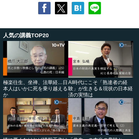
人気の講義TOP20
極楽往生、坐禅、法華経…日
AI時代にこそ「熟達者の経
本人はいかに死を乗り越える
験」が生きる＆現状の日本経
か
済の実情は