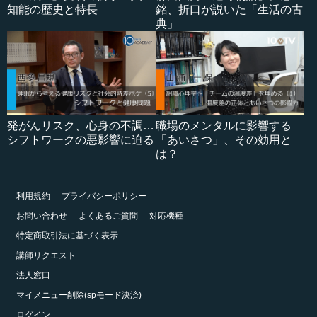
知能の歴史と特長
銘、折口が説いた「生活の古
典」
発がんリスク、心身の不調…
職場のメンタルに影響する
シフトワークの悪影響に迫る
「あいさつ」、その効用と
は？
利用規約
プライバシーポリシー
お問い合わせ
よくあるご質問
対応機種
特定商取引法に基づく表示
講師リクエスト
法人窓口
マイメニュー削除(spモード決済)
ログイン