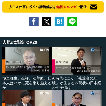
人生＆仕事に役立つ講義解説を
無料メルマガ
で配信
人気の講義TOP20
極楽往生、坐禅、法華経…日
AI時代にこそ「熟達者の経
本人はいかに死を乗り越える
験」が生きる＆現状の日本経
か
済の実情は