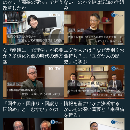
のか…「商鞅の変法」でどう
ない」のか？鍵は認知の仕組
改革したか
み
なぜ組織に「心理学」が必要
ユダヤ人とは？なぜ差別？お
か？多様化と個の時代の処方
金持ち？…『ユダヤ人の歴
箋
史』に学ぶ
「国生み・国作り・国譲り・
情報を基にいかに決断する
国治め」と「むすひ」の力
か…その深い葛藤と「南泉猫
を斬る」