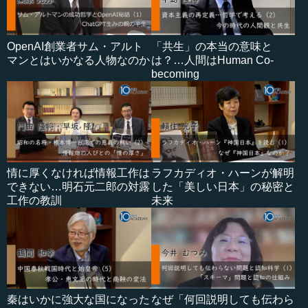
OpenAI創業者サム・アルト
「共生」の本当の意味と
マンとはいかなる人物なのか
は？…人間はHuman Co-
becoming
情に厚くなければ情報工作は
ラフカディオ・ハーンが解明
できない…明石元二郎の対露
した「美しい日本」の秘密と
工作の教訓
未来
秦はいかに強大な国になった
なぜ「何回説明しても伝わら