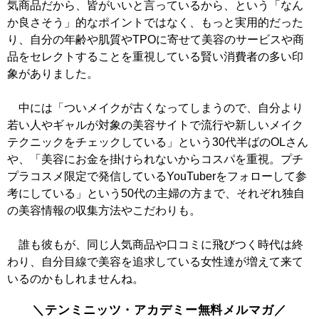
気商品だから、皆がいいと言っているから、という「なん
か良さそう」的なポイントではなく、もっと実用的だった
り、自分の年齢や肌質やTPOに寄せて美容のサービスや商
品をセレクトすることを重視している賢い消費者の多い印
象がありました。
中には「ついメイクが古くなってしまうので、自分より
若い人やギャルが対象の美容サイトで流行や新しいメイク
テクニックをチェックしている」という30代半ばのOLさん
や、「美容にお金を掛けられないからコスパを重視。プチ
プラコスメ限定で発信しているYouTuberをフォローして参
考にしている」という50代の主婦の方まで、それぞれ独自
の美容情報の収集方法やこだわりも。
誰も彼もが、同じ人気商品や口コミに飛びつく時代は終
わり、自分目線で美容を追求している女性達が増えて来て
いるのかもしれませんね。
＼テンミニッツ・アカデミー無料メルマガ／