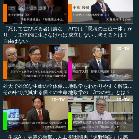
「死して亡びざる者は壽な
AIでは「思考の三位一体」が
り」…主体的に生きなければ
成立しない…考えるとは？
自由はない
雄大で雄渾な生命の全体像…
地政学をわかりやすく解説…
その中で点滅する個々の生命
地政学の「3つの柱」とは？
「生成AI」実装の衝撃…人工
柳田國男『遠野物語』に感