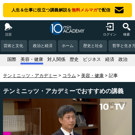
人生＆仕事に役立つ講義解説を
無料メルマガ
で配信
注目
ログイン
検索
芸術と文化
政治と経済
ホーム
歴史と社会
哲学と生き
活
国際
美容・健康
対人関係
歴史
ビジネス
経済
政治
テンミニッツ・アカデミー
コラム
美容・健康
記事
テンミニッツ・アカデミーでおすすめの講義