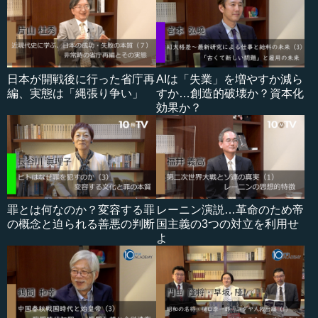
日本が開戦後に行った省庁再
AIは「失業」を増やすか減ら
編、実態は「縄張り争い」
すか…創造的破壊か？資本化
効果か？
罪とは何なのか？変容する罪
レーニン演説…革命のため帝
の概念と迫られる善悪の判断
国主義の3つの対立を利用せ
よ