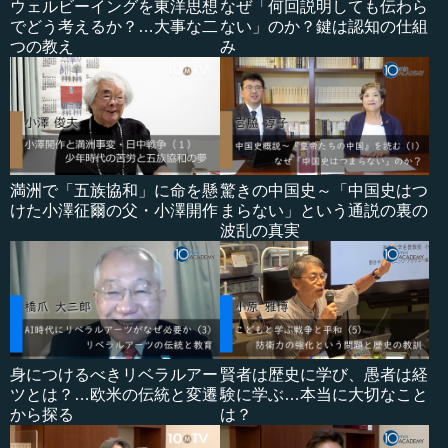
ウェルビーイングを東洋思想
なぜ「何回説明しても伝わら
でどう考えるか？…大事な二
ない」のか？鍵は認知の仕組
つの教え
み
満洲で「五族協和」に命を懸
驚きの中国史～「中国史はつ
けた小澤征爾の父・小澤開作
まらない」という通説の裏の
波乱の真実
身につけるべきリベラルアー
賢者は歴史に学び、愚者は経
ツとは？…欧米の伝統と変遷
験に学ぶ…本当に大切なこと
から探る
は？