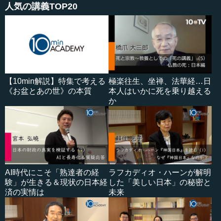
人気の講義TOP20
【10min解説】特集で考える
極楽往生、坐禅、法華経…日
《お盆とあの世》の本質
本人はいかに死を乗り越える
か
AI時代にこそ「熟達者の経
ラフカディオ・ハーンが解明
験」が生きる＆現状の日本経
した「美しい日本」の秘密と
済の実情は
未来