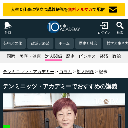
人生＆仕事に役立つ講義解説を
無料メルマガ
で配信
注目
ログイン
検索
芸術と文化
政治と経済
ホーム
歴史と社会
哲学と生き
活
国際
美容・健康
対人関係
歴史
ビジネス
経済
政治
テンミニッツ・アカデミー
コラム
対人関係
記事
テンミニッツ・アカデミーでおすすめの講義