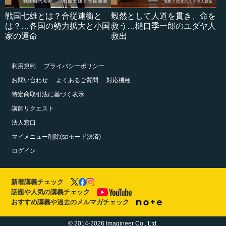
戦国七雄とは？合従連衡と
毅然として人道を貫き、命を
は？…各国の勢力拡大と小国
救う…樋口季一郎のユダヤ人
家の運命
救出
利用規約
プライバシーポリシー
お問い合わせ
よくあるご質問
対応機種
特定商取引法に基づく表示
講師リクエスト
法人窓口
マイメニュー削除(spモード決済)
ログイン
新着講義チェック
話題や人気の講義チェック
おすすめ講義や過去のメルマガチェック
© 2014-2026 Imagineer Co., Ltd.