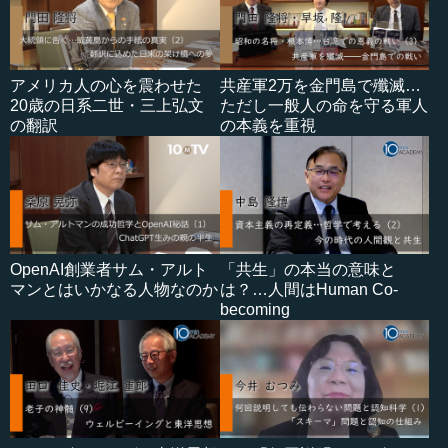
アメリカ人の心を震わせた
共産軍2万を金門島で殲滅…
20歳の日系二世・三上弘文
ただし一般人の命を守る軍人
の翻訳
の本義を重視
OpenAI創業者サム・アルト
「共生」の本当の意味と
マンとはいかなる人物なのか
は？…人間はHuman Co-
becoming