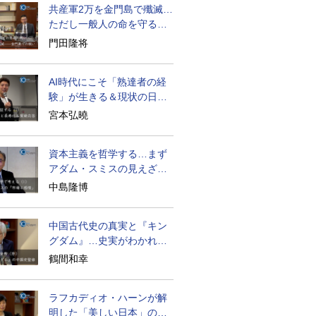
共産軍2万を金門島で殲滅…
ただし一般人の命を守る軍
人の本義を重視
門田隆将
AI時代にこそ「熟達者の経
験」が生きる＆現状の日本
経済の実情は
宮本弘曉
資本主義を哲学する…まず
アダム・スミスの見えざる
手と道徳感情論
中島隆博
中国古代史の真実と『キン
グダム』…史実がわかれば
物語はもっと面白い
鶴間和幸
ラフカディオ・ハーンが解
明した「美しい日本」の秘