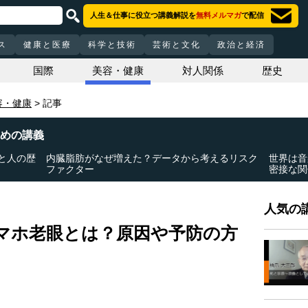
人生＆仕事に役立つ講義解説を
無料メルマガ
で配信
ス
健康と医療
科学と技術
芸術と文化
政治と経済
国際
美容・健康
対人関係
歴史
容・健康
記事
めの講義
と人の歴
内臓脂肪がなぜ増えた？データから考えるリスク
世界は音
ファクター
密接な関
人気の講
マホ老眼とは？原因や予防の方