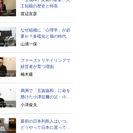
工知能の歴史と特長
渡辺宣彦
なぜ組織に「心理学」が必
要か？多様化と個の時代の
処方箋
山浦一保
ファーストリテイリングで
経営者が育つ理由
楠木建
満洲で「五族協和」に命を
懸けた小澤征爾の父・小澤
開作
小澤俊夫
最初の日本列島人はいつ、
どうやって日本に渡ってき