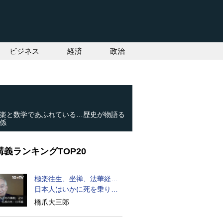
ビジネス
経済
政治
楽と数学であふれている…歴史が物語る
係
義ランキングTOP20
極楽往生、坐禅、法華経…
日本人はいかに死を乗り越
えるか
橋爪大三郎