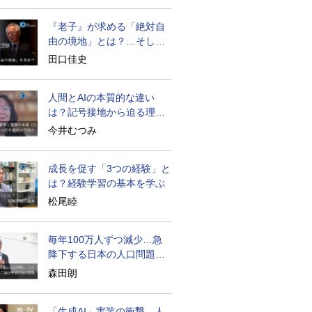
『老子』が求める「絶対自
由の境地」とは？…そして
創造長寿へ
田口佳史
人間とAIの本質的な違い
は？記号接地から迫る理解
の本質
今井むつみ
成長を促す「3つの経験」と
は？経験学習の基本を学ぶ
松尾睦
毎年100万人ずつ減少…急
降下する日本の人口問題を
考える
森田朗
「生成AI」実装の衝撃…人