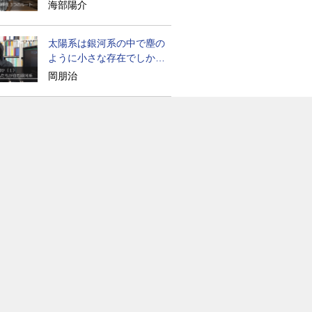
たのか
海部陽介
太陽系は銀河系の中で塵の
ように小さな存在でしかな
い
岡朋治