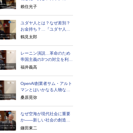
密と未来
賴住光子
ユダヤ人とは？なぜ差別？
お金持ち？…『ユダヤ人の
歴史』に学ぶ
鶴見太郎
レーニン演説…革命のため
帝国主義の3つの対立を利用
せよ
福井義高
OpenAI創業者サム・アルト
マンとはいかなる人物なの
か
桑原晃弥
なぜ空海が現代社会に重要
か――新しい社会の創造の
ために
鎌田東二