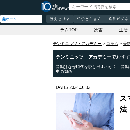
ホーム
歴史と社会
哲学と生き方
経営ビジネ
コラムTOP
読書
生活
テンミニッツ・アカデミー
コラム
美
テンミニッツ・アカデミーでおすす
音楽はなぜ時代を映し出すのか？…音楽
史の関係
DATE/ 2024.06.02
ス
法