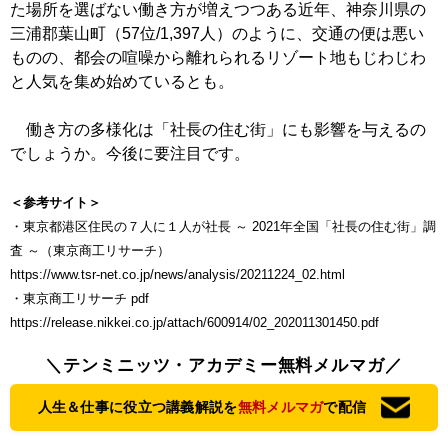
た場所を選ばない働き方が増えつつある近年、神奈川県の
三浦郡葉山町（57位/1,397人）のように、交通の便は悪い
ものの、都会の喧噪から離れられるリゾート地もじわじわ
と人気を集め始めているとも。
働き方の多様化は「社長の住む街」にも影響を与えるの
でしょうか。今後に要注目です。
＜参考サイト＞
・東京都港区住民の７人に１人が社長 ～ 2021年全国「社長の住む街」調
査 ～（東京商工リサーチ）
https://www.tsr-net.co.jp/news/analysis/20211224_02.html
・東京商工リサーチ pdf
https://release.nikkei.co.jp/attach/600914/02_202011301450.pdf
＼テンミニッツ・アカデミー無料メルマガ／
人生＆仕事に役立つ講義解説を
無料メルマガ
で配信