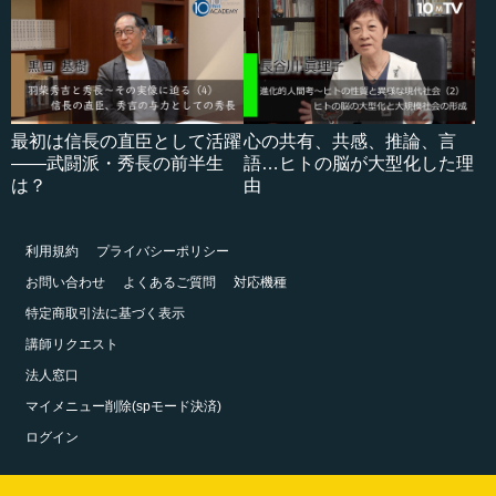
最初は信長の直臣として活躍
心の共有、共感、推論、言
――武闘派・秀長の前半生
語…ヒトの脳が大型化した理
は？
由
利用規約
プライバシーポリシー
お問い合わせ
よくあるご質問
対応機種
特定商取引法に基づく表示
講師リクエスト
法人窓口
マイメニュー削除(spモード決済)
ログイン