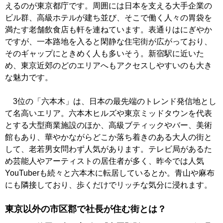
えるのが東京都庁です。周囲には日本を支える大手企業の
ビル群、高級ホテルが建ち並び、そこで働く人々の胃袋を
満たす老舗飲食店も軒を連ねています。表通りはにぎやか
ですが、一本路地を入ると閑静な住宅街が広がっており、
そのギャップにときめく人も多いそう。新宿駅に近いた
め、東京近郊のどのエリアへもアクセスしやすいのも大き
な魅力です。
3位の「六本木」は、日本の最先端のトレンド発信地とし
て名高いエリア。六本木ヒルズや東京ミッドタウンを代表
とする大型商業施設のほか、高級ブティックやバー、美術
館もあり、華やかながらどこか落ち着きのある大人の街と
して、老若男女問わず人気があります。テレビ局があるた
め芸能人やアーティストの居住者が多く、昨今では人気
YouTuberも続々と六本木に転居しているとか。青山や麻布
にも隣接しており、歩くだけでリッチな気分に浸れます。
東京以外の市区郡で社長が住む街とは？