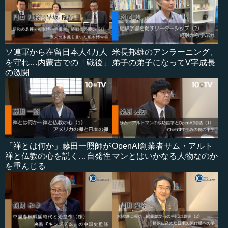
ソ連軍から在留日本人4万人
米長邦雄のアンラーニング、
を守れ…内蒙古での「戦後」
弟子の弟子になってV字成長
の激闘
「禅とは何か」藤田一照師が
OpenAI創業者サム・アルト
禅と仏教の心を説く…自発性
マンとはいかなる人物なのか
を重んじる