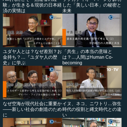
験」が生きる＆現状の日本経
した「美しい日本」の秘密と
済の実情は
未来
ユダヤ人とは？なぜ差別？お
「共生」の本当の意味と
金持ち？…『ユダヤ人の歴
は？…人間はHuman Co-
史』に学ぶ
becoming
なぜ空海が現代社会に重要か
イヌ、ネコ、ニワトリ…弥生
――新しい社会の創造のため
時代の役割と縄文時代との違
に
い