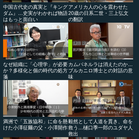
中国古代史の真実と『キング
アメリカ人の心を震わせた
ダム』…史実がわかれば物語
20歳の日系二世・三上弘文
はもっと面白い
の翻訳
なぜ組織に「心理学」が必要
カムパネルラは消えたのか…
か？多様化と個の時代の処方
ブルカニロ博士との対話の意
箋
味
満洲で「五族協和」に命を懸
毅然として人道を貫き、命を
けた小澤征爾の父・小澤開作
救う…樋口季一郎のユダヤ人
救出