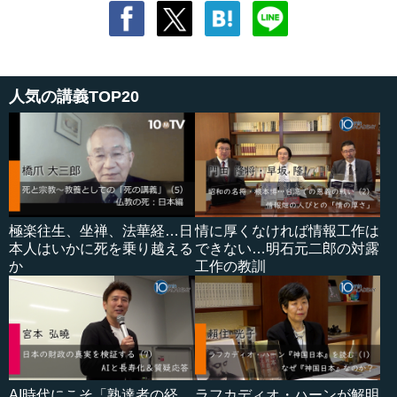
人気の講義TOP20
極楽往生、坐禅、法華経…日
情に厚くなければ情報工作は
本人はいかに死を乗り越える
できない…明石元二郎の対露
か
工作の教訓
AI時代にこそ「熟達者の経
ラフカディオ・ハーンが解明