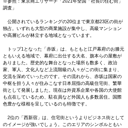
※参照：東京商工リサーチ「2021年全国「社長の住む街」
調査」
公開されているランキングの20位まで東京都23区の街が
独占。いずれも大型の商業施設が集中し、高級マンション
や高層ビルが林立する地域となっています。
トップ1となった「赤坂」は、もともと江戸幕府のお膝元
ともいえる地域で、幕府に出仕する大名、旗本らの屋敷が
ありました。歴史的な舞台となった場所も数多く、政治
家、軍人、文化人など上流階級の人々がこの街に集まり、
交流を深めていったのです。その流れから、赤坂は国家の
中枢を担う人々が住みこなす日本屈指の高級住宅街、繁華
街として発展しました。現在は外資系企業や各国の大使館
も点在しているため、駐在員など外国人も多数居住。国際
色豊かな様相を呈しているのも特徴です。
2位の「西新宿」は、住宅街というよりビジネス街として
のイメージが強いでしょう。このエリアのシンボルともい