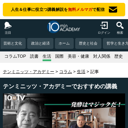
人生＆仕事に役立つ講義解説を
無料メルマガ
で配信
注目
ログイン
検索
芸術と文化
政治と経済
ホーム
歴史と社会
哲学と生き
コラムTOP
読書
生活
国際
美容・健康
対人関係
歴史
テンミニッツ・アカデミー
コラム
生活
記事
テンミニッツ・アカデミーでおすすめの講義