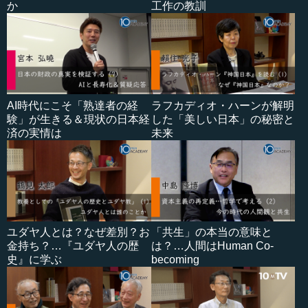
か
工作の教訓
AI時代にこそ「熟達者の経
ラフカディオ・ハーンが解明
験」が生きる＆現状の日本経
した「美しい日本」の秘密と
済の実情は
未来
ユダヤ人とは？なぜ差別？お
「共生」の本当の意味と
金持ち？…『ユダヤ人の歴
は？…人間はHuman Co-
史』に学ぶ
becoming