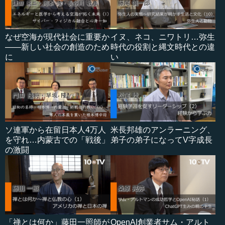
なぜ空海が現代社会に重要か
イヌ、ネコ、ニワトリ…弥生
――新しい社会の創造のため
時代の役割と縄文時代との違
に
い
ソ連軍から在留日本人4万人
米長邦雄のアンラーニング、
を守れ…内蒙古での「戦後」
弟子の弟子になってV字成長
の激闘
「禅とは何か」藤田一照師が
OpenAI創業者サム・アルト