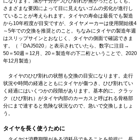
になります。溝が十分かつひび割れが無かったとしても、
さまざまな要因によって目に見えないゴムの劣化が進行し
ていることが考えられます。タイヤの寿命は最長でも製造
から10年程度が目安ですが、タイヤメーカーは使用開始後4
～5年での交換を推奨とのこと。ちなみにタイヤの製造年週
はスリップサインとおなじく、タイヤの側面で確認できま
す。（「DAJ5020」と表示されていたら、数字に注目→
50＝50週＝12月、20＝製造年の下二桁ということで、2020
年12月製造）
タイヤのひび割れの状態も交換の目安になります。走行
状況や時間の経過とともにタイヤが傷つき、ひび割れてい
く経過にはいくつかの段階があります。基本的に、クラッ
ク（ひび割れ）がタイヤ内部のカーカスと呼ばれる骨格部
分にまで達すると危険な状況なので、急いで交換しましょ
う。
タイヤを長く使うために
タイヤは消費期限がある消耗品であることを前提に、長