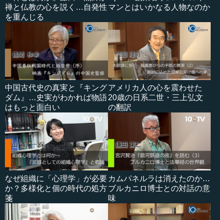
禅と仏教の心を説く…自発性
マンとはいかなる人物なのか
を重んじる
中国古代史の真実と『キング
アメリカ人の心を震わせた
ダム』…史実がわかれば物語
20歳の日系二世・三上弘文
はもっと面白い
の翻訳
なぜ組織に「心理学」が必要
カムパネルラは消えたのか…
か？多様化と個の時代の処方
ブルカニロ博士との対話の意
箋
味