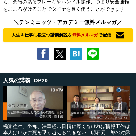
ら、余裕のあるブレーキやハンドル操作、つまり安全運転
をこころがけることでタイヤを長く使うことができます。
＼テンミニッツ・アカデミー無料メルマガ／
人生＆仕事に役立つ講義解説を
無料メルマガ
で配信
人気の講義TOP20
極楽往生、坐禅、法華経…日
情に厚くなければ情報工作は
本人はいかに死を乗り越える
できない…明石元二郎の対露