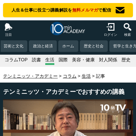
人生＆仕事に役立つ講義解説を
無料メルマガ
で配信
注目
ログイン
検索
芸術と文化
政治と経済
ホーム
歴史と社会
哲学と生き
コラムTOP
読書
生活
国際
美容・健康
対人関係
歴史
テンミニッツ・アカデミー
コラム
生活
記事
テンミニッツ・アカデミーでおすすめの講義