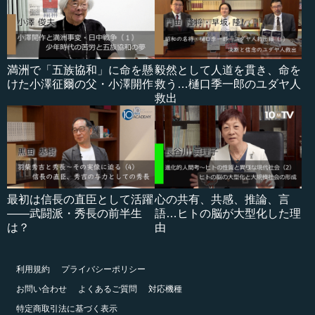
満洲で「五族協和」に命を懸
毅然として人道を貫き、命を
けた小澤征爾の父・小澤開作
救う…樋口季一郎のユダヤ人
救出
最初は信長の直臣として活躍
心の共有、共感、推論、言
――武闘派・秀長の前半生
語…ヒトの脳が大型化した理
は？
由
利用規約
プライバシーポリシー
お問い合わせ
よくあるご質問
対応機種
特定商取引法に基づく表示