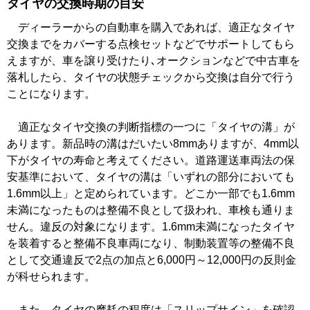
タイヤの交換時期の目安
ディーラーからの自動車を購入であれば、適正なタイヤ
交換までをカバーする点検セットなどでサポートしてもら
えますが、車を譲り受けたり､オークションなどで中古車を
落札したら、タイヤの状態チェックから交換は自分で行う
ことになります。
適正なタイヤ交換の判断指標の一つに「タイヤの溝」が
あります。新品時の溝はだいたい8mmありますが、4mm以
下がタイヤの寿命と考えてください。道路運送車両法の保
安基準において、タイヤの溝は「いずれの部分においても
1.6mm以上」と定められています。どこか一部でも1.6mm
未満になったものは整備不良として扱われ、車検も通りま
せん。違反の対象になります。1.6mm未満になったタイヤ
を装着すると整備不良車両になり、制動装置等の整備不良
として交通違反で2点の加点と6,000円～12,000円の反則金
が科せられます。
また、タイヤの摩耗の程度は「スリップサイン」を確認