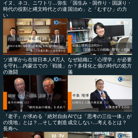
イヌ、ネコ、ニワトリ…弥生
「国生み・国作り・国譲り・
時代の役割と縄文時代との違
国治め」と「むすひ」の力
い
ソ連軍から在留日本人4万人
なぜ組織に「心理学」が必要
を守れ…内蒙古での「戦後」
か？多様化と個の時代の処方
の激闘
箋
『老子』が求める「絶対自由
AIでは「思考の三位一体」が
の境地」とは？…そして創造
成立しない…考えるとは？
長寿へ