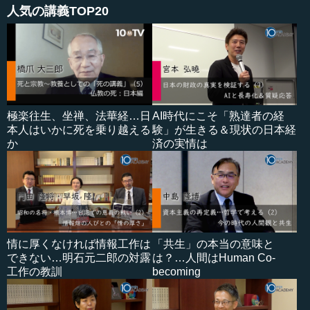
人気の講義TOP20
極楽往生、坐禅、法華経…日
AI時代にこそ「熟達者の経
本人はいかに死を乗り越える
験」が生きる＆現状の日本経
か
済の実情は
情に厚くなければ情報工作は
「共生」の本当の意味と
できない…明石元二郎の対露
は？…人間はHuman Co-
工作の教訓
becoming