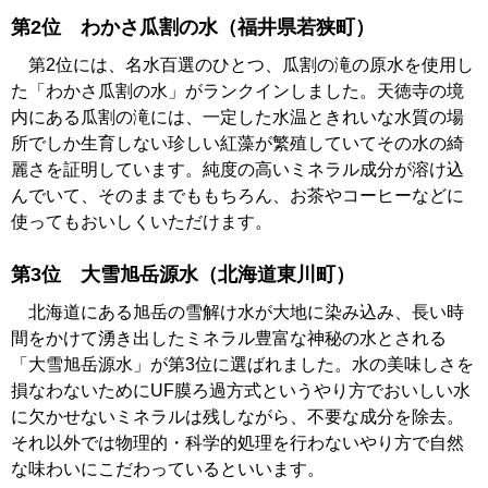
第2位 わかさ瓜割の水（福井県若狭町）
第2位には、名水百選のひとつ、瓜割の滝の原水を使用し
た「わかさ瓜割の水」がランクインしました。天徳寺の境
内にある瓜割の滝には、一定した水温ときれいな水質の場
所でしか生育しない珍しい紅藻が繁殖していてその水の綺
麗さを証明しています。純度の高いミネラル成分が溶け込
んでいて、そのままでももちろん、お茶やコーヒーなどに
使ってもおいしくいただけます。
第3位 大雪旭岳源水（北海道東川町）
北海道にある旭岳の雪解け水が大地に染み込み、長い時
間をかけて湧き出したミネラル豊富な神秘の水とされる
「大雪旭岳源水」が第3位に選ばれました。水の美味しさを
損なわないためにUF膜ろ過方式というやり方でおいしい水
に欠かせないミネラルは残しながら、不要な成分を除去。
それ以外では物理的・科学的処理を行わないやり方で自然
な味わいにこだわっているといいます。