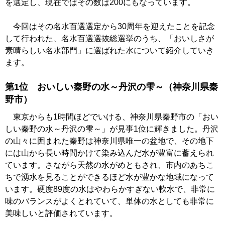
を選定し、現在ではその数は200にもなっています。
今回はその名水百選選定から30周年を迎えたことを記念
して行われた、名水百選選抜総選挙のうち、「おいしさが
素晴らしい名水部門」に選ばれた水について紹介していき
ます。
第1位 おいしい秦野の水～丹沢の雫～（神奈川県秦
野市）
東京からも1時間ほどでいける、神奈川県秦野市の「おい
しい秦野の水～丹沢の雫～」が見事1位に輝きました。丹沢
の山々に囲まれた秦野は神奈川県唯一の盆地で、その地下
には山から長い時間かけて染み込んだ水が豊富に蓄えられ
ています。さながら天然の水がめともされ、市内のあちこ
ちで湧水を見ることができるほど水が豊かな地域になって
います。硬度89度の水はやわらかすぎない軟水で、非常に
味のバランスがよくとれていて、単体の水としても非常に
美味しいと評価されています。