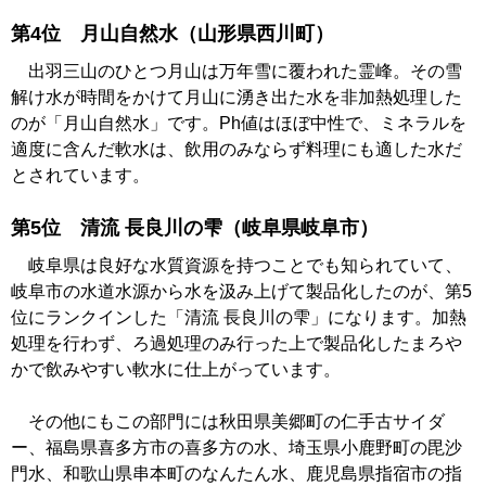
第4位 月山自然水（山形県西川町）
出羽三山のひとつ月山は万年雪に覆われた霊峰。その雪
解け水が時間をかけて月山に湧き出た水を非加熱処理した
のが「月山自然水」です。Ph値はほぼ中性で、ミネラルを
適度に含んだ軟水は、飲用のみならず料理にも適した水だ
とされています。
第5位 清流 長良川の雫（岐阜県岐阜市）
岐阜県は良好な水質資源を持つことでも知られていて、
岐阜市の水道水源から水を汲み上げて製品化したのが、第5
位にランクインした「清流 長良川の雫」になります。加熱
処理を行わず、ろ過処理のみ行った上で製品化したまろや
かで飲みやすい軟水に仕上がっています。
その他にもこの部門には秋田県美郷町の仁手古サイダ
ー、福島県喜多方市の喜多方の水、埼玉県小鹿野町の毘沙
門水、和歌山県串本町のなんたん水、鹿児島県指宿市の指