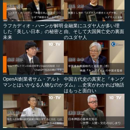
ラフカディオ・ハーンが解明
金融業にユダヤ人が多い理
した「美しい日本」の秘密と
由、そして大国興亡史の裏面
未来
のユダヤ人
OpenAI創業者サム・アルト
中国古代史の真実と『キング
マンとはいかなる人物なのか
ダム』…史実がわかれば物語
はもっと面白い