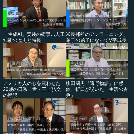
「生成AI」実装の衝撃…人工
米長邦雄のアンラーニング、
知能の歴史と特長
弟子の弟子になってV字成長
アメリカ人の心を震わせた
柳田國男『遠野物語』に感
20歳の日系二世・三上弘文
銘、折口が説いた「生活の古
の翻訳
典」