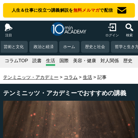
人生＆仕事に役立つ講義解説を
無料メルマガ
で配信
注目
ログイン
検索
芸術と文化
政治と経済
ホーム
歴史と社会
哲学と生き
コラムTOP
読書
生活
国際
美容・健康
対人関係
歴史
テンミニッツ・アカデミー
コラム
生活
記事
テンミニッツ・アカデミーでおすすめの講義