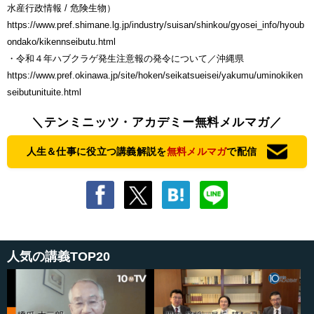
水産行政情報 / 危険生物）
https://www.pref.shimane.lg.jp/industry/suisan/shinkou/gyosei_info/hyoub
ondako/kikennseibutu.html
・令和４年ハブクラゲ発生注意報の発令について／沖縄県
https://www.pref.okinawa.jp/site/hoken/seikatsueisei/yakumu/uminokiken
seibutunituite.html
＼テンミニッツ・アカデミー無料メルマガ／
人生＆仕事に役立つ講義解説を
無料メルマガ
で配信
人気の講義TOP20