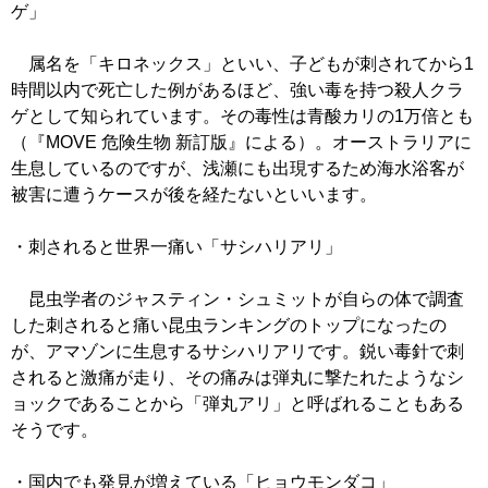
ゲ」
属名を「キロネックス」といい、子どもが刺されてから1
時間以内で死亡した例があるほど、強い毒を持つ殺人クラ
ゲとして知られています。その毒性は青酸カリの1万倍とも
（『MOVE 危険生物 新訂版』による）。オーストラリアに
生息しているのですが、浅瀬にも出現するため海水浴客が
被害に遭うケースが後を経たないといいます。
・刺されると世界一痛い「サシハリアリ」
昆虫学者のジャスティン・シュミットが自らの体で調査
した刺されると痛い昆虫ランキングのトップになったの
が、アマゾンに生息するサシハリアリです。鋭い毒針で刺
されると激痛が走り、その痛みは弾丸に撃たれたようなシ
ョックであることから「弾丸アリ」と呼ばれることもある
そうです。
・国内でも発見が増えている「ヒョウモンダコ」