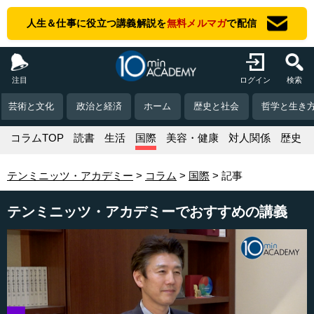
人生＆仕事に役立つ講義解説を
無料メルマガ
で配信
注目
ログイン
検索
芸術と文化
政治と経済
ホーム
歴史と社会
哲学と生き
コラムTOP
読書
生活
国際
美容・健康
対人関係
歴史
テンミニッツ・アカデミー
コラム
国際
記事
テンミニッツ・アカデミーでおすすめの講義