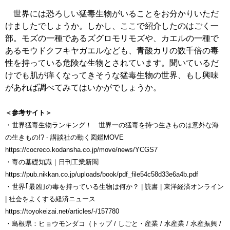
世界には恐ろしい猛毒生物がいることをお分かりいただ
けましたでしょうか。しかし、ここで紹介したのはごく一
部。モズの一種であるズグロモリモズや、カエルの一種で
あるモウドクフキヤガエルなども、青酸カリの数千倍の毒
性を持っている危険な生物とされています。聞いているだ
けでも肌が痒くなってきそうな猛毒生物の世界、もし興味
があれば調べてみてはいかがでしょうか。
＜参考サイト＞
・世界猛毒生物ランキング！ 世界一の猛毒を持つ生きものは意外な海
の生きもの!? - 講談社の動く図鑑MOVE
https://cocreco.kodansha.co.jp/move/news/YCGS7
・毒の基礎知識｜日刊工業新聞
https://pub.nikkan.co.jp/uploads/book/pdf_file54c58d33e6a4b.pdf
・世界｢最凶｣の毒を持っている生物は何か？ | 読書 | 東洋経済オンライン
| 社会をよくする経済ニュース
https://toyokeizai.net/articles/-/157780
・島根県：ヒョウモンダコ（トップ / しごと・産業 / 水産業 / 水産振興 /