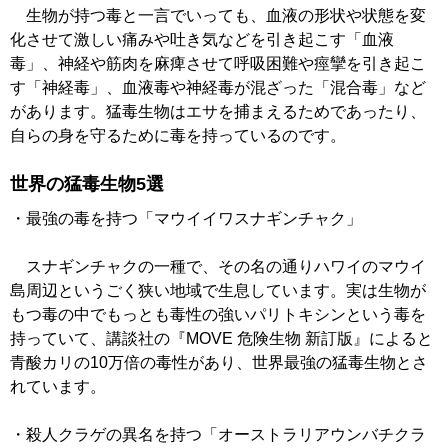
生物が持つ毒と一言でいっても、血液の形状や状態を変
化させて激しい痛みや吐き気などを引き起こす「血液
毒」、神経や筋肉を麻痺させて呼吸困難や痙攣を引き起こ
す「神経毒」、血液毒や神経毒が混ざった「混合毒」など
があります。猛毒生物はエサを捕まえるためであったり、
自らの身を守るために毒を持っているのです。
世界の猛毒生物5選
・最強の毒を持つ「マウイイワスナギンチャク」
スナギンチャクの一種で、その名の通りハワイのマウイ
島周辺というごく狭い地域で生息しています。実は生物が
もつ毒の中でもっとも毒性の強いパリトキシンという毒を
持っていて、講談社の『MOVE 危険生物 新訂版』によると
青酸カリの10万倍の毒性があり、世界最強の猛毒生物とさ
れています。
・殺人クラゲの異名を持つ「オーストラリアウンバチクラ