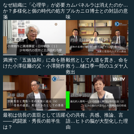
なぜ組織に「心理学」が必要
カムパネルラは消えたのか…
か？多様化と個の時代の処方
ブルカニロ博士との対話の意
箋
味
満洲で「五族協和」に命を懸
毅然として人道を貫き、命を
けた小澤征爾の父・小澤開作
救う…樋口季一郎のユダヤ人
救出
最初は信長の直臣として活躍
心の共有、共感、推論、言
――武闘派・秀長の前半生
語…ヒトの脳が大型化した理
は？
由