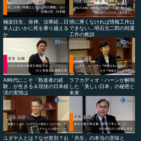
極楽往生、坐禅、法華経…日
情に厚くなければ情報工作は
本人はいかに死を乗り越える
できない…明石元二郎の対露
か
工作の教訓
AI時代にこそ「熟達者の経
ラフカディオ・ハーンが解明
験」が生きる＆現状の日本経
した「美しい日本」の秘密と
済の実情は
未来
ユダヤ人とは？なぜ差別？お
「共生」の本当の意味と