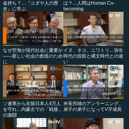
金持ち？…『ユダヤ人の歴
は？…人間はHuman Co-
史』に学ぶ
becoming
なぜ空海が現代社会に重要か
イヌ、ネコ、ニワトリ…弥生
――新しい社会の創造のため
時代の役割と縄文時代との違
に
い
ソ連軍から在留日本人4万人
米長邦雄のアンラーニング、
を守れ…内蒙古での「戦後」
弟子の弟子になってV字成長
の激闘