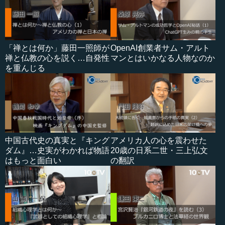
「禅とは何か」藤田一照師が
OpenAI創業者サム・アルト
禅と仏教の心を説く…自発性
マンとはいかなる人物なのか
を重んじる
中国古代史の真実と『キング
アメリカ人の心を震わせた
ダム』…史実がわかれば物語
20歳の日系二世・三上弘文
はもっと面白い
の翻訳