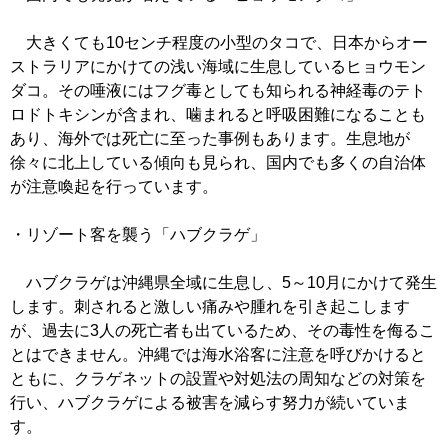
大きくても10センチ程度の小型のタコで、日本からオー
ストラリアにかけての浅い海域に生息しているヒョウモン
ダコ。その唾液にはフグ毒としても知られる神経毒のテト
ロドトキシンが含まれ、噛まれると呼吸困難になることも
あり、海外では死亡に至った事例もあります。生息地が
徐々に北上している傾向も見られ、国内でも多くの自治体
が注意喚起を行っています。
・リゾート客を襲う「ハブクラゲ」
ハブクラゲは沖縄県全域に生息し、5～10月にかけて発生
します。刺されると激しい痛みや腫れを引き起こします
が、過去に3人の死亡者も出ているため、その毒性を侮るこ
とはできません。沖縄では海水浴客に注意を呼びかけると
ともに、クラゲネットの設置や対処法の周知などの対策を
行い、ハブクラゲによる被害を減らす努力が続いていま
す。