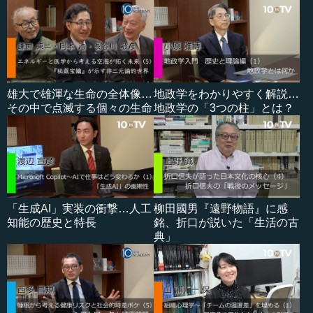
雄大で雄渾な生命の全体像…
地政学をわかりやすく解説…
その中で点滅する個々の生命
地政学の「3つの柱」とは？
「生成AI」実装の衝撃…人工
柳田國男『遠野物語』に感
知能の歴史と特長
銘、折口が説いた「生活の古
典」