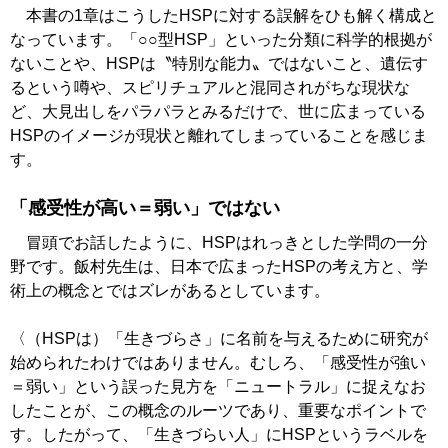
本書の1章はこうしたHSPに対する誤解をひも解く構成と
なっています。「○○型HSP」といった分類に科学的根拠が
ないことや、HSPは〝特別な能力〟ではないこと、遺伝す
るという噂や、スピリチュアルと混同されがちな現状な
ど、大見出しをパラパラとみるだけで、世に広まっている
HSPのイメージが現状と離れてしまっていることを感じま
す。
「感受性が高い＝弱い」ではない
冒頭でお話したように、HSPはれっきとした学問の一分
野です。飯村先生は、日本で広まったHSPの考え方と、学
術上の概念とではズレがあるとしています。
〈（HSPは）「生きづらさ」に名前を与えるために研究が
始められたわけではありません。むしろ、「感受性が強い
＝弱い」という誤った見方を「ニュートラル」に捉えなお
したことが、この概念のルーツであり、重要なポイントで
す。したがって、「生きづらい人」にHSPというラベルを