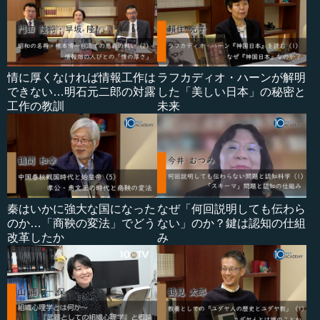
情に厚くなければ情報工作は
ラフカディオ・ハーンが解明
できない…明石元二郎の対露
した「美しい日本」の秘密と
工作の教訓
未来
秦はいかに強大な国になった
なぜ「何回説明しても伝わら
のか…「商鞅の変法」でどう
ない」のか？鍵は認知の仕組
改革したか
み