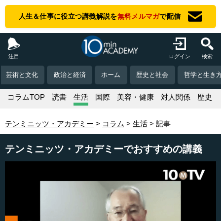
人生＆仕事に役立つ講義解説を
無料メルマガ
で配信
注目
ログイン
検索
芸術と文化
政治と経済
ホーム
歴史と社会
哲学と生き
コラムTOP
読書
生活
国際
美容・健康
対人関係
歴史
テンミニッツ・アカデミー
コラム
生活
記事
テンミニッツ・アカデミーでおすすめの講義