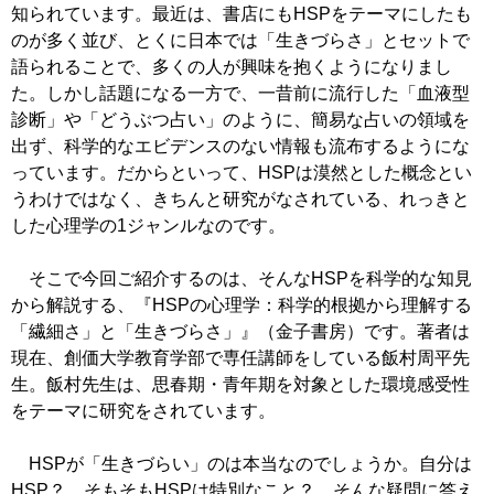
知られています。最近は、書店にもHSPをテーマにしたも
のが多く並び、とくに日本では「生きづらさ」とセットで
語られることで、多くの人が興味を抱くようになりまし
た。しかし話題になる一方で、一昔前に流行した「血液型
診断」や「どうぶつ占い」のように、簡易な占いの領域を
出ず、科学的なエビデンスのない情報も流布するようにな
っています。だからといって、HSPは漠然とした概念とい
うわけではなく、きちんと研究がなされている、れっきと
した心理学の1ジャンルなのです。
そこで今回ご紹介するのは、そんなHSPを科学的な知見
から解説する、『HSPの心理学：科学的根拠から理解する
「繊細さ」と「生きづらさ」』（金子書房）です。著者は
現在、創価大学教育学部で専任講師をしている飯村周平先
生。飯村先生は、思春期・青年期を対象とした環境感受性
をテーマに研究をされています。
HSPが「生きづらい」のは本当なのでしょうか。自分は
HSP？ そもそもHSPは特別なこと？ そんな疑問に答え