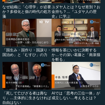
なぜ組織に「心理学」が必要
ユダヤ人とは？なぜ差別？お
か？多様化と個の時代の処方
金持ち？…『ユダヤ人の歴
箋
史』に学ぶ
「国生み・国作り・国譲り・
情報を基にいかに決断する
国治め」と「むすひ」の力
か…その深い葛藤と「南泉猫
を斬る」
「死して亡びざる者は壽な
AIでは「思考の三位一体」が
り」…主体的に生きなければ
成立しない…考えるとは？
自由はない