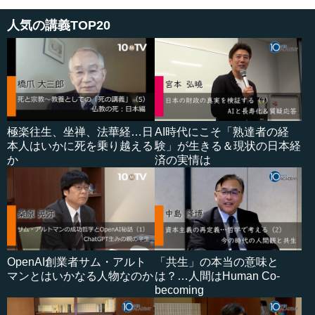
人気の講義TOP20
極楽往生、坐禅、法華経…日
AI時代にこそ「熟達者の経
本人はいかに死を乗り越える
験」が生きる＆現状の日本経
か
済の実情は
OpenAI創業者サム・アルト
「共生」の本当の意味と
マンとはいかなる人物なのか
は？…人間はHuman Co-
becoming