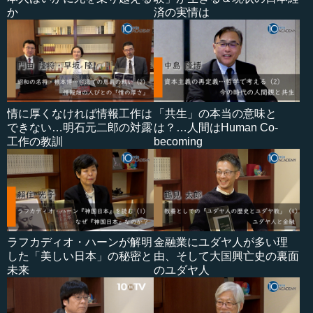
か
済の実情は
情に厚くなければ情報工作は
「共生」の本当の意味と
できない…明石元二郎の対露
は？…人間はHuman Co-
工作の教訓
becoming
ラフカディオ・ハーンが解明
金融業にユダヤ人が多い理
した「美しい日本」の秘密と
由、そして大国興亡史の裏面
未来
のユダヤ人