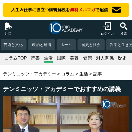
人生＆仕事に役立つ講義解説を
無料メルマガ
で配信
注目
ログイン
検索
芸術と文化
政治と経済
ホーム
歴史と社会
哲学と生き
コラムTOP
読書
生活
国際
美容・健康
対人関係
歴史
テンミニッツ・アカデミー
コラム
生活
記事
テンミニッツ・アカデミーでおすすめの講義