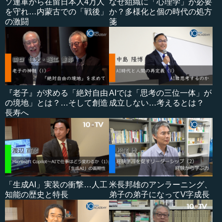
ソ連軍から在留日本人4万人
なぜ組織に「心理学」が必要
を守れ…内蒙古での「戦後」
か？多様化と個の時代の処方
の激闘
箋
『老子』が求める「絶対自由
AIでは「思考の三位一体」が
の境地」とは？…そして創造
成立しない…考えるとは？
長寿へ
「生成AI」実装の衝撃…人工
米長邦雄のアンラーニング、
知能の歴史と特長
弟子の弟子になってV字成長