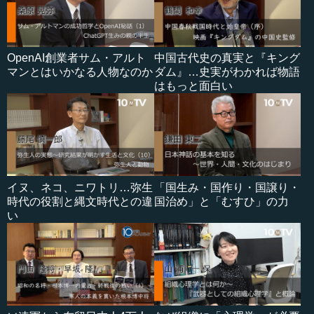
OpenAI創業者サム・アルト
中国古代史の真実と『キング
マンとはいかなる人物なのか
ダム』…史実がわかれば物語
はもっと面白い
イヌ、ネコ、ニワトリ…弥生
「国生み・国作り・国譲り・
時代の役割と縄文時代との違
国治め」と「むすひ」の力
い