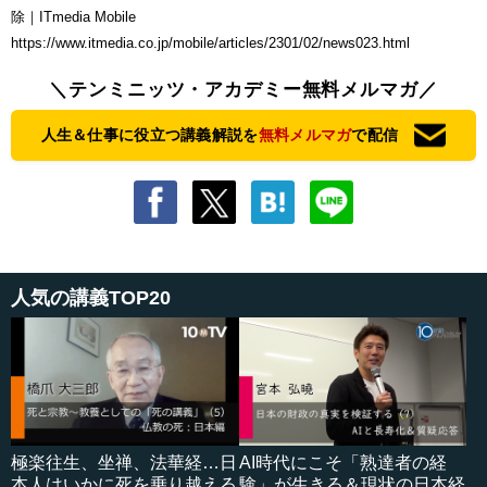
除｜ITmedia Mobile
https://www.itmedia.co.jp/mobile/articles/2301/02/news023.html
＼テンミニッツ・アカデミー無料メルマガ／
人生＆仕事に役立つ講義解説を
無料メルマガ
で配信
人気の講義TOP20
極楽往生、坐禅、法華経…日
AI時代にこそ「熟達者の経
本人はいかに死を乗り越える
験」が生きる＆現状の日本経