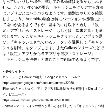
なっていたりした場合、試してみる価値はあるかもしれま
せん。ただしiPhoneの場合、キャッシュをクリアする方法
はアプリごとにバラバラなようです。個別にやり方を確認
しましょう。Androidの場合は特にバージョンや機種によっ
て違いがあるようですが、基本的には以下の通り。「設
定」アプリから「ストレージ」もしくは「端末容量」を選
択します。そこからキャッシュをクリアしたいアプリを選
び、「キャッシュされているデータ」を選択して「キャッ
シュを削除」をタップします。またGallaxyシリーズなどで
は「設定」アプリから各アプリを選び「ストレージ」、
「キャッシュを消去」と進むことで削除できるようです。
＜参考サイト＞
キャッシュと Cookie の消去｜Googleアカウントヘルプ
https://support.google.com/accounts/answer/32050
iPhoneのキャッシュクリア！ アプリ別に削除方法を解説｜＋Digital（マ
イナビニュース）
https://news.mynavi.jp/article/20210312-1800101/
Androidスマートフォンの動作が重いときに試したい「キャッシュ」の削