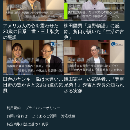
アメリカ人の心を震わせた
柳田國男『遠野物語』に感
20歳の日系二世・三上弘文
銘、折口が説いた「生活の古
の翻訳
典」
田舎のヤンキー像は大違い…
織田家中一の武略者…『豊臣
日野の豊かさと文武両道の気
兄弟！』秀吉と秀長の知られ
風
ざる実像
利用規約
プライバシーポリシー
お問い合わせ
よくあるご質問
対応機種
特定商取引法に基づく表示