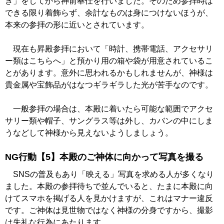
ぎ」をしてから神前奉仕を行いました。そのため参拝時は
できる限り着飾らず、余計なものは身につけないほうが、
本来の参拝の形に近いとされています。
現在も昇殿参拝において「時計、携帯電話、アクセサリ
ー類はこちらへ」と預かり用の箱や袋が用意されているこ
とがあります。意外に思われるかもしれませんが、神様は
貴金属や宝飾品がはなつギラギラした光が苦手なのです。
一般参拝の場合は、本殿に着いたら可能な範囲でアクセ
サリー類や帽子、サングラス等は外し、カバンの中にしま
うなどして神様から見えないようしましょう。
NG行動【5】本殿のご神体に向かって写真を撮る
SNSの普及もあり「映える」写真を求める人が多くなり
ました。本殿の参拝待ちで並んでいると、たまに本殿に向
けてスマホを掲げる人を見かけますが、これはマナー違反
です。ご神体は見世物ではなく神様の分身ですから、撮影
は失礼な行為にあたります。