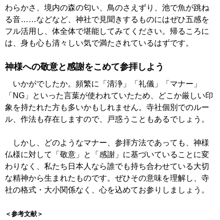
わらかさ、境内の森の匂い、鳥のさえずり、池で魚が跳ね
る音……などなど、神社で見聞きするものにはぜひ五感を
フル活用し、体全体で堪能してみてください。帰るころに
は、身も心も清々しい気で満たされているはずです。
神様への敬意と感謝をこめて参拝しよう
いかがでしたか。頻繁に「清浄」「礼儀」「マナー」
「NG」といった言葉が使われていたため、どこか厳しい印
象を持たれた方も多いかもしれません。寺社個別でのルー
ル、作法も存在しますので、戸惑うこともあるでしょう。
しかし、どのようなマナー、参拝方法であっても、神様
仏様に対して「敬意」と「感謝」に基づいていることに変
わりなく、私たち日本人なら誰でも持ち合わせている大切
な精神から生まれたものです。ぜひその意味を理解し、寺
社の格式・大小関係なく、心を込めてお参りしましょう。
＜参考文献＞