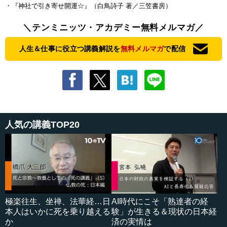
・『神社で引き寄せ開運☆』（白鳥詩子 著／三笠書房）
＼テンミニッツ・アカデミー無料メルマガ／
人生＆仕事に役立つ講義解説を
無料メルマガ
で配信
人気の講義TOP20
極楽往生、坐禅、法華経…日
AI時代にこそ「熟達者の経
本人はいかに死を乗り越える
験」が生きる＆現状の日本経
か
済の実情は