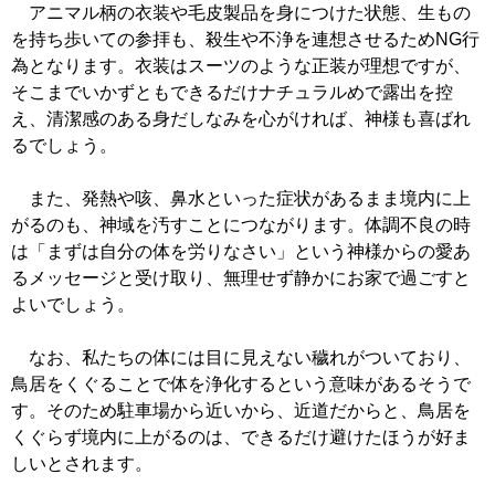
アニマル柄の衣装や毛皮製品を身につけた状態、生もの
を持ち歩いての参拝も、殺生や不浄を連想させるためNG行
為となります。衣装はスーツのような正装が理想ですが、
そこまでいかずともできるだけナチュラルめで露出を控
え、清潔感のある身だしなみを心がければ、神様も喜ばれ
るでしょう。
また、発熱や咳、鼻水といった症状があるまま境内に上
がるのも、神域を汚すことにつながります。体調不良の時
は「まずは自分の体を労りなさい」という神様からの愛あ
るメッセージと受け取り、無理せず静かにお家で過ごすと
よいでしょう。
なお、私たちの体には目に見えない穢れがついており、
鳥居をくぐることで体を浄化するという意味があるそうで
す。そのため駐車場から近いから、近道だからと、鳥居を
くぐらず境内に上がるのは、できるだけ避けたほうが好ま
しいとされます。