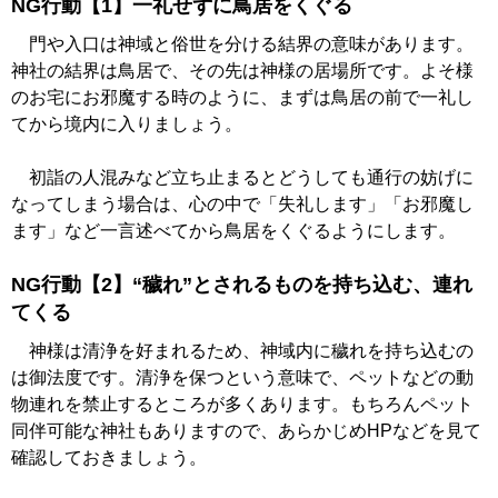
NG行動【1】一礼せずに鳥居をくぐる
門や入口は神域と俗世を分ける結界の意味があります。
神社の結界は鳥居で、その先は神様の居場所です。よそ様
のお宅にお邪魔する時のように、まずは鳥居の前で一礼し
てから境内に入りましょう。
初詣の人混みなど立ち止まるとどうしても通行の妨げに
なってしまう場合は、心の中で「失礼します」「お邪魔し
ます」など一言述べてから鳥居をくぐるようにします。
NG行動【2】“穢れ”とされるものを持ち込む、連れ
てくる
神様は清浄を好まれるため、神域内に穢れを持ち込むの
は御法度です。清浄を保つという意味で、ペットなどの動
物連れを禁止するところが多くあります。もちろんペット
同伴可能な神社もありますので、あらかじめHPなどを見て
確認しておきましょう。