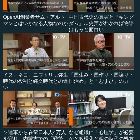
OpenAI創業者サム・アルト
中国古代史の真実と『キング
マンとはいかなる人物なのか
ダム』…史実がわかれば物語
はもっと面白い
イヌ、ネコ、ニワトリ…弥生
「国生み・国作り・国譲り・
時代の役割と縄文時代との違
国治め」と「むすひ」の力
い
ソ連軍から在留日本人4万人
なぜ組織に「心理学」が必要
を守れ…内蒙古での「戦後」
か？多様化と個の時代の処方