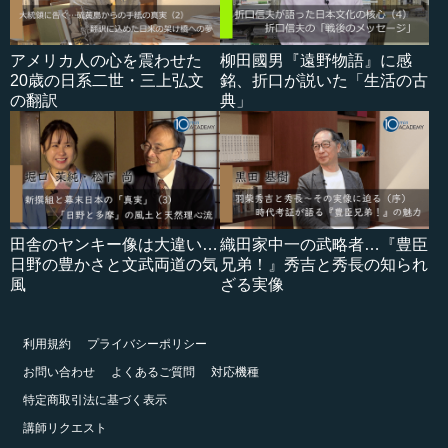
アメリカ人の心を震わせた
柳田國男『遠野物語』に感
20歳の日系二世・三上弘文
銘、折口が説いた「生活の古
の翻訳
典」
田舎のヤンキー像は大違い…
織田家中一の武略者…『豊臣
日野の豊かさと文武両道の気
兄弟！』秀吉と秀長の知られ
風
ざる実像
利用規約
プライバシーポリシー
お問い合わせ
よくあるご質問
対応機種
特定商取引法に基づく表示
講師リクエスト