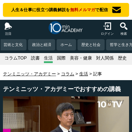
人生＆仕事に役立つ講義解説を
無料メルマガ
で配信
注目
ログイン
検索
芸術と文化
政治と経済
ホーム
歴史と社会
哲学と生き
コラムTOP
読書
生活
国際
美容・健康
対人関係
歴史
テンミニッツ・アカデミー
コラム
生活
記事
テンミニッツ・アカデミーでおすすめの講義