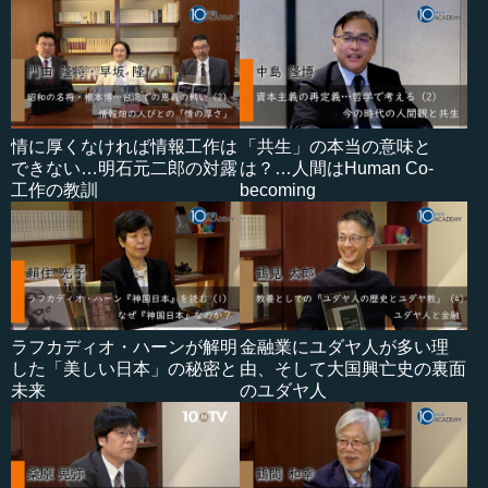
情に厚くなければ情報工作は
「共生」の本当の意味と
できない…明石元二郎の対露
は？…人間はHuman Co-
工作の教訓
becoming
ラフカディオ・ハーンが解明
金融業にユダヤ人が多い理
した「美しい日本」の秘密と
由、そして大国興亡史の裏面
未来
のユダヤ人