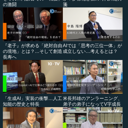
の激闘
箋
『老子』が求める「絶対自由
AIでは「思考の三位一体」が
の境地」とは？…そして創造
成立しない…考えるとは？
長寿へ
「生成AI」実装の衝撃…人工
米長邦雄のアンラーニング、
知能の歴史と特長
弟子の弟子になってV字成長