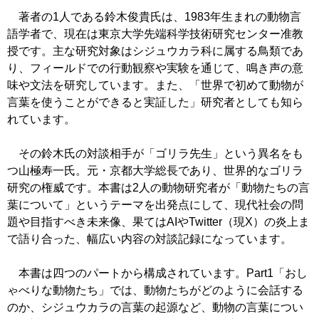
著者の1人である鈴木俊貴氏は、1983年生まれの動物言
語学者で、現在は東京大学先端科学技術研究センター准教
授です。主な研究対象はシジュウカラ科に属する鳥類であ
り、フィールドでの行動観察や実験を通じて、鳴き声の意
味や文法を研究しています。また、「世界で初めて動物が
言葉を使うことができると実証した」研究者としても知ら
れています。
その鈴木氏の対談相手が「ゴリラ先生」という異名をも
つ山極寿一氏。元・京都大学総長であり、世界的なゴリラ
研究の権威です。本書は2人の動物研究者が「動物たちの言
葉について」というテーマを出発点にして、現代社会の問
題や目指すべき未来像、果てはAIやTwitter（現X）の炎上ま
で語り合った、幅広い内容の対談記録になっています。
本書は四つのパートから構成されています。Part1「おし
ゃべりな動物たち」では、動物たちがどのように会話する
のか、シジュウカラの言葉の起源など、動物の言葉につい