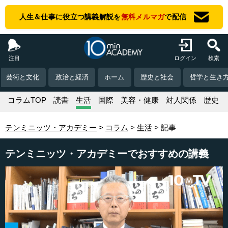
人生＆仕事に役立つ講義解説を
無料メルマガ
で配信
注目
ログイン
検索
芸術と文化
政治と経済
ホーム
歴史と社会
哲学と生き
コラムTOP
読書
生活
国際
美容・健康
対人関係
歴史
テンミニッツ・アカデミー
コラム
生活
記事
テンミニッツ・アカデミーでおすすめの講義