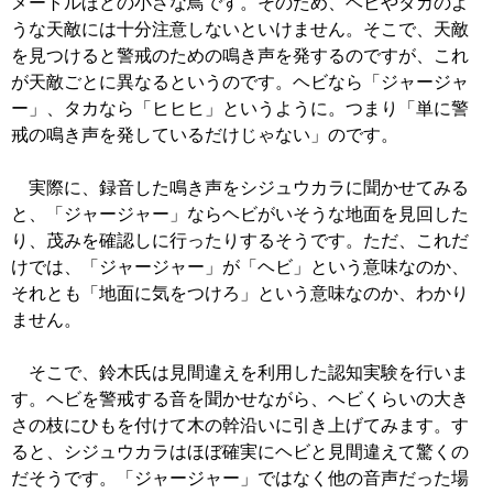
メートルほどの小さな鳥です。そのため、ヘビやタカのよ
うな天敵には十分注意しないといけません。そこで、天敵
を見つけると警戒のための鳴き声を発するのですが、これ
が天敵ごとに異なるというのです。ヘビなら「ジャージャ
ー」、タカなら「ヒヒヒ」というように。つまり「単に警
戒の鳴き声を発しているだけじゃない」のです。
実際に、録音した鳴き声をシジュウカラに聞かせてみる
と、「ジャージャー」ならヘビがいそうな地面を見回した
り、茂みを確認しに行ったりするそうです。ただ、これだ
けでは、「ジャージャー」が「ヘビ」という意味なのか、
それとも「地面に気をつけろ」という意味なのか、わかり
ません。
そこで、鈴木氏は見間違えを利用した認知実験を行いま
す。ヘビを警戒する音を聞かせながら、ヘビくらいの大き
さの枝にひもを付けて木の幹沿いに引き上げてみます。す
ると、シジュウカラはほぼ確実にヘビと見間違えて驚くの
だそうです。「ジャージャー」ではなく他の音声だった場