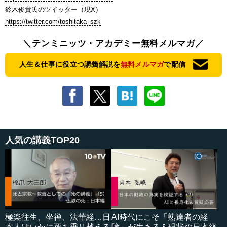
鈴木俊貴氏のツイッター（現X）
https://twitter.com/toshitaka_szk
＼テンミニッツ・アカデミー無料メルマガ／
人生＆仕事に役立つ講義解説を
無料メルマガ
で配信
人気の講義TOP20
極楽往生、坐禅、法華経…日
AI時代にこそ「熟達者の経