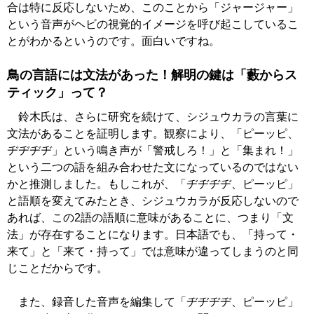
合は特に反応しないため、このことから「ジャージャー」
という音声がヘビの視覚的イメージを呼び起こしているこ
とがわかるというのです。面白いですね。
鳥の言語には文法があった！解明の鍵は「藪からス
ティック」って？
鈴木氏は、さらに研究を続けて、シジュウカラの言葉に
文法があることを証明します。観察により、「ピーッピ、
ヂヂヂヂ」という鳴き声が「警戒しろ！」と「集まれ！」
という二つの語を組み合わせた文になっているのではない
かと推測しました。もしこれが、「ヂヂヂヂ、ピーッピ」
と語順を変えてみたとき、シジュウカラが反応しないので
あれば、この2語の語順に意味があることに、つまり「文
法」が存在することになります。日本語でも、「持って・
来て」と「来て・持って」では意味が違ってしまうのと同
じことだからです。
また、録音した音声を編集して「ヂヂヂヂ、ピーッピ」