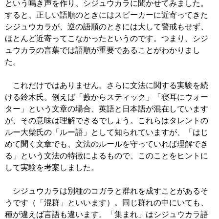
という鳴き声を作り、シジュウカラに聞かせてみました。
すると、正しい語順のときにはスピーカーに近寄ってきた
シジュウカラが、逆の語順のときには大して警戒もせず、
ほとんど近寄ってこなかったというのです。つまり、シジ
ュウカラの言葉では語順が重要であることがわかりまし
た。
これだけではありません。さらに文法に関する実験を続
ける鈴木氏。例えば「藪からスティック」「寝耳にウォー
ター」という文章の場合、英語と日本語が混在しています
が、その意味は理解できるでしょう。これらはタレントの
ルー大柴氏の「ルー語」として知られていますが、「はじ
めて聞く文章でも、文法のルールを守っていれば理解でき
る」という文法の特徴によるもので、このことをヒントに
して実験を考案しました。
シジュウカラは別種のコガラと群れを成すことがあるそ
うです（「混群」といいます）。同じ群れの中にいても、
種が違えば言語も違います。「集まれ」はシジュウカラ語