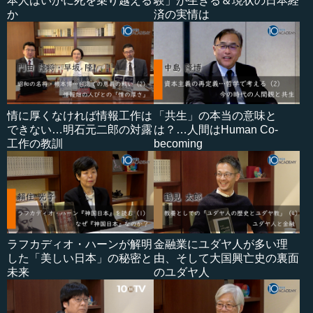
本人はいかに死を乗り越える
験」が生きる＆現状の日本経
か
済の実情は
情に厚くなければ情報工作は
「共生」の本当の意味と
できない…明石元二郎の対露
は？…人間はHuman Co-
工作の教訓
becoming
ラフカディオ・ハーンが解明
金融業にユダヤ人が多い理
した「美しい日本」の秘密と
由、そして大国興亡史の裏面
未来
のユダヤ人