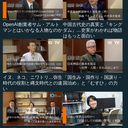
OpenAI創業者サム・アルト
中国古代史の真実と『キング
マンとはいかなる人物なのか
ダム』…史実がわかれば物語
はもっと面白い
イヌ、ネコ、ニワトリ…弥生
「国生み・国作り・国譲り・
時代の役割と縄文時代との違
国治め」と「むすひ」の力
い