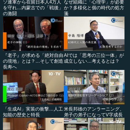
ソ連軍から在留日本人4万人
なぜ組織に「心理学」が必要
を守れ…内蒙古での「戦後」
か？多様化と個の時代の処方
の激闘
箋
『老子』が求める「絶対自由
AIでは「思考の三位一体」が
の境地」とは？…そして創造
成立しない…考えるとは？
長寿へ
「生成AI」実装の衝撃…人工
米長邦雄のアンラーニング、
知能の歴史と特長
弟子の弟子になってV字成長