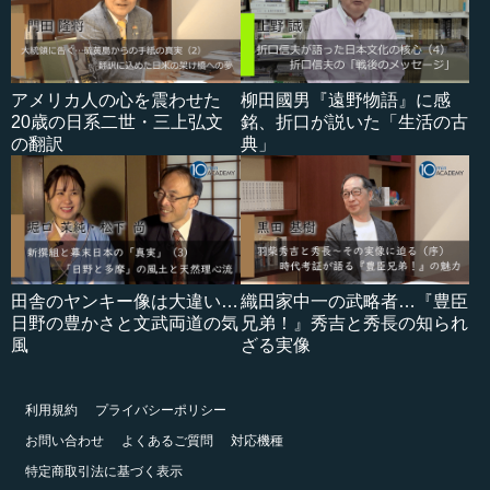
アメリカ人の心を震わせた
柳田國男『遠野物語』に感
20歳の日系二世・三上弘文
銘、折口が説いた「生活の古
の翻訳
典」
田舎のヤンキー像は大違い…
織田家中一の武略者…『豊臣
日野の豊かさと文武両道の気
兄弟！』秀吉と秀長の知られ
風
ざる実像
利用規約
プライバシーポリシー
お問い合わせ
よくあるご質問
対応機種
特定商取引法に基づく表示