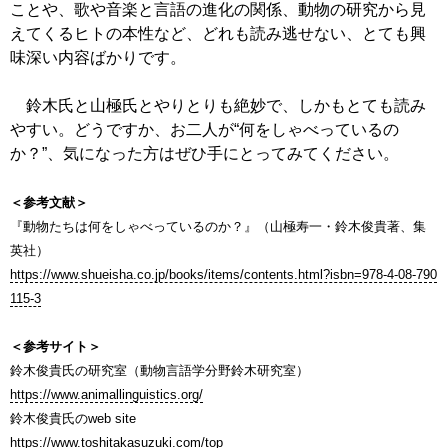
ことや、歌や音楽と言語の進化の関係、動物の研究から見
えてくるヒトの本性など、どれも読み逃せない、とても興
味深い内容ばかりです。
鈴木氏と山極氏とやりとりも絶妙で、しかもとても読み
やすい。どうですか、お二人が“何をしゃべっているの
か？”、気になった方はぜひ手にとってみてください。
＜参考文献＞
『動物たちは何をしゃべっているのか？』（山極寿一・鈴木俊貴著、集
英社）
https://www.shueisha.co.jp/books/items/contents.html?isbn=978-4-08-790
115-3
＜参考サイト＞
鈴木俊貴氏の研究室（動物言語学分野鈴木研究室）
https://www.animallinguistics.org/
鈴木俊貴氏のweb site
https://www.toshitakasuzuki.com/top