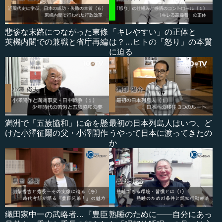
悲惨な末路につながった東條
「キレやすい」の正体と
英機内閣での兼職と省庁再編
は？…ヒトの「怒り」の本質
に迫る
満洲で「五族協和」に命を懸
最初の日本列島人はいつ、ど
けた小澤征爾の父・小澤開作
うやって日本に渡ってきたの
か
織田家中一の武略者…『豊臣
熟睡のために――自分にあっ