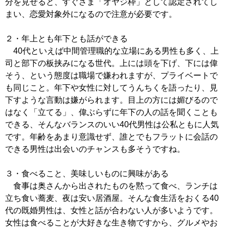
分を見せると、すぐさま「オヤジ枠」として認定されてし
まい、恋愛対象外になるので注意が必要です。
２・年上とも年下とも話ができる
40代といえば中間管理職的な立場にある男性も多く、上
司と部下の板挟みになる世代。上には頭を下げ、下には偉
そう、という態度は職場で嫌われますが、プライベートで
も同じこと。年下や女性に対してうんちくを語ったり、見
下すような言動は嫌がられます。目上の方には媚びるので
はなく「立てる」、偉ぶらずに年下の人の話を聞くことも
できる、そんなバランスのいい40代男性は公私ともに人気
です。年齢をあまり意識せず、誰とでもフラットに会話の
できる男性は出会いのチャンスも多そうですね。
３・食べること、美味しいものに興味がある
食事は奥さんから出されたものを黙って食べ、ランチは
立ち食い蕎麦、夜は安い居酒屋。そんな食生活をおくる40
代の既婚男性は、女性と話が合わない人が多いようです。
女性は食べることが大好きな生き物ですから、グルメやお