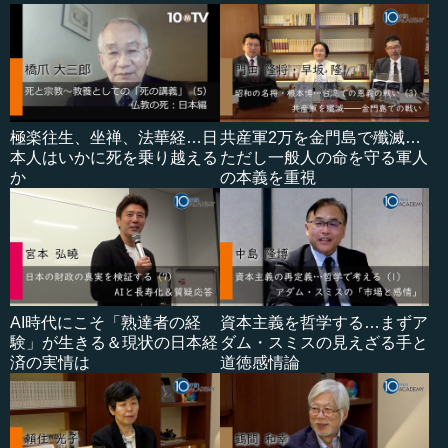
極楽往生、坐禅、法華経…日
共産軍2万を金門島で殲滅…
本人はいかに死を乗り越える
ただし一般人の命を守る軍人
か
の本義を重視
AI時代にこそ「熟達者の経
資本主義を哲学する…まずア
験」が生きる＆現状の日本経
ダム・スミスの見えざる手と
済の実情は
道徳感情論