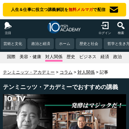
人生＆仕事に役立つ講義解説を
無料メルマガ
で配信
注目
ログイン
検索
芸術と文化
政治と経済
ホーム
歴史と社会
哲学と生き
活
国際
美容・健康
対人関係
歴史
ビジネス
経済
政治
テンミニッツ・アカデミー
コラム
対人関係
記事
テンミニッツ・アカデミーでおすすめの講義