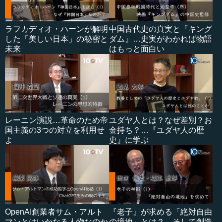
ラフカディオ・ハーンが解明
中国古代史の真実と『キング
した「美しい日本」の秘密と
ダム』…史実がわかれば物語
未来
はもっと面白い
レーニン演説…革命のため帝
ユダヤ人とは？なぜ差別？お
国主義の3つの対立を利用せ
金持ち？…『ユダヤ人の歴
よ
史』に学ぶ
OpenAI創業者サム・アルト
『老子』が求める「絶対自由
マンとはいかなる人物なのか
の境地」とは？…そして創造