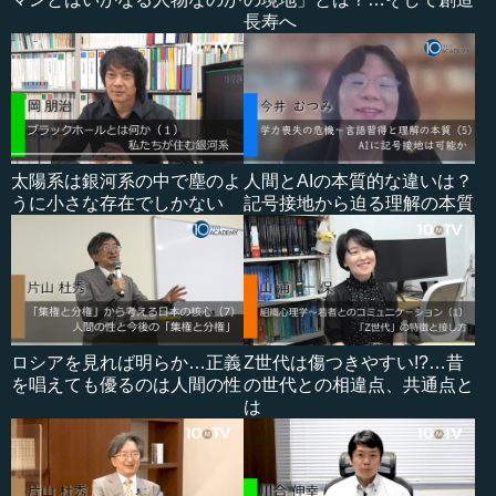
長寿へ
太陽系は銀河系の中で塵のよ
人間とAIの本質的な違いは？
うに小さな存在でしかない
記号接地から迫る理解の本質
ロシアを見れば明らか…正義
Z世代は傷つきやすい!?…昔
を唱えても優るのは人間の性
の世代との相違点、共通点と
は