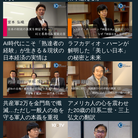
AI時代にこそ「熟達者の
ラフカディオ・ハーンが
経験」が生きる＆現状の
解明した「美しい日本」
日本経済の実情は
の秘密と未来
共産軍2万を金門島で殲
アメリカ人の心を震わせ
滅…ただし一般人の命を
た20歳の日系二世・三上
守る軍人の本義を重視
弘文の翻訳