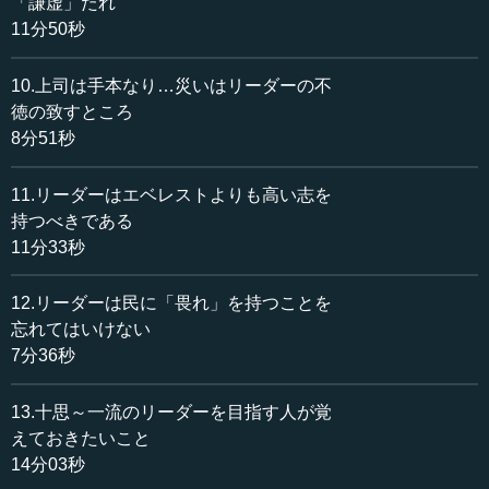
「謙虚」たれ
ら建てますね。あれが「撥乱反正」です。まず乱を正さな
11分50秒
ければいけない、打たなければいけない。そうやって正し
さに返ることが、まず基本です。
10.上司は手本なり…災いはリーダーの不
徳の致すところ
今でも、M＆Aなどで会社を買うことが非常に流行してい
8分51秒
ますが、私が見ていても、失敗する例では、最初に「撥乱
反正」をしていません。欠点を残したまま、組み入れてし
まうことが非常に多く、その結果、本体にも影響が出てし
11.リーダーはエベレストよりも高い志を
まう。そういう取り入れ方は絶対に良くない。そのために
持つべきである
もぜひ「撥乱反正」という言葉を知っていただきたい。こ
11分33秒
れが、まず一つです。
12.リーダーは民に「畏れ」を持つことを
忘れてはいけない
●「創業」と「守成」の本来の意味
7分36秒
それから、次が「創業」です。創業とは、正しく言うと
13.十思～一流のリーダーを目指す人が覚
「創業垂統」と言います。「創業」とはどういうことか。
えておきたいこと
「業を創る」ことですが、その時に忘れてほしくないのが
14分03秒
「垂統」です。これは「伝統を垂れる」という...