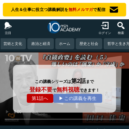
人生＆仕事に役立つ講義解説を
無料メルマガ
で配信
注目
ログイン
検索
芸術と文化
政治と経済
ホーム
歴史と社会
哲学と生き
第2話
この講義シリーズは
まで
登録不要
無料視聴
で
できます！
第1話へ
▶ この講義を再生