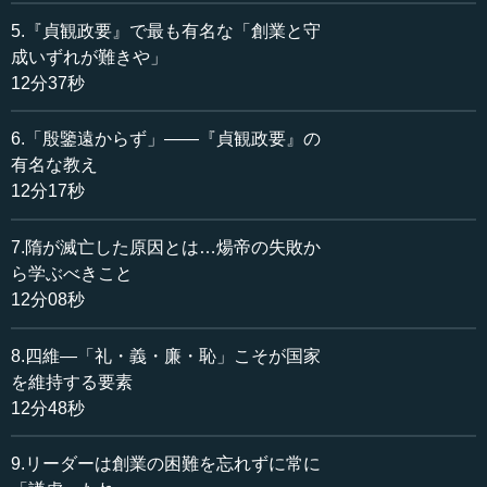
「帝王の業、草創と守文と孰れか難き」と言います。草
5.『貞観政要』で最も有名な「創業と守
創と守文については、少し解説をしておかないといけない
成いずれが難きや」
ところがあります。物事の順番、国家建設の順番というも
12分37秒
のがあります。会社もいきなり「創業」をしてはいけませ
ん。創業の前に、実はやらなければいけない重大な仕事が
6.「殷鑒遠からず」――『貞観政要』の
ある。これが、中国古典でずっと説かれている最大のポイ
有名な教え
ントです。
12分17秒
これを「撥乱反正（はつらんはんせい）」と言います。
7.隋が滅亡した原因とは…煬帝の失敗か
「はつ」は、「発」を「打つ」と書きます。三味線の撥
ら学ぶべきこと
（ばち）や太鼓の撥（ばち）です。撥（ばち）とは打つこ
12分08秒
とです。「正す」、そして「反省」。つまり正しさに返る
ことです。「撥乱反正」というのは、「乱をまず打たなけ
ればいけない。それで正しさに返る」ということです。
8.四維―「礼・義・廉・恥」こそが国家
を維持する要素
前のビルを壊して新しいビルを建てる場合を考えましょ
12分48秒
う。前のビルが少し残っていてもいいから、新しいビルを
建ててしまおうということはしないと思います。全部片付
9.リーダーは創業の困難を忘れずに常に
けて整地にし、何にもなくして真っ平らな土地に戻してか