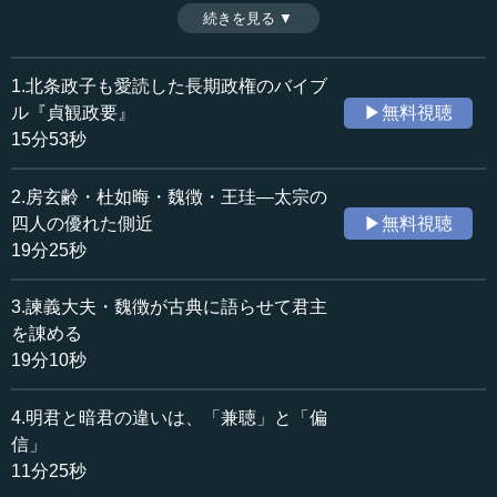
難しいか。李世民の二人の側近は、なんと完全に相反する
続きを見る ▼
時間：12分37秒
結論を出してきた。その時、李世民はどのように応じた
収録日：2016年7月25日
か。優れたリーダーの資質が垣間見える瞬間だ。（全15話
追加日：2016年12月5日
中第5話）
1.北条政子も愛読した長期政権のバイブ
カテゴリー：
ル『貞観政要』
▶無料視聴
歴史・民族
東洋史
15分53秒
哲学・思想
東洋思想
2.房玄齢・杜如晦・魏徴・王珪―太宗の
≪全文≫
四人の優れた側近
▶無料視聴
●第三は、創業と守成のどちらが困難か
19分25秒
続けて第三章を読んでいきたいと思います。「貞觀十
3.諫義大夫・魏徴が古典に語らせて君主
年、太宗、侍臣に謂いて曰く、帝王の業」、トップの仕事
を諌める
としては「草創と守文と孰（いず）れか難（かた）き」
19分10秒
か。「貞観政要という本をご存じですか」と聞くと、多く
の人は「知っていますよ。あの「創業」と「守成」のどち
4.明君と暗君の違いは、「兼聴」と「偏
らが難しいかを言っているあの本ですね」と言います。そ
信」
の通り、ここは非常に有名になった箇所です。ですので、
11分25秒
正しく読むのがいいと思います。