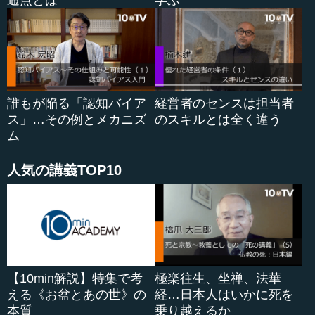
通点とは
学ぶ
誰もが陥る「認知バイア
経営者のセンスは担当者
ス」…その例とメカニズ
のスキルとは全く違う
ム
人気の講義TOP10
【10min解説】特集で考
極楽往生、坐禅、法華
える《お盆とあの世》の
経…日本人はいかに死を
本質
乗り越えるか