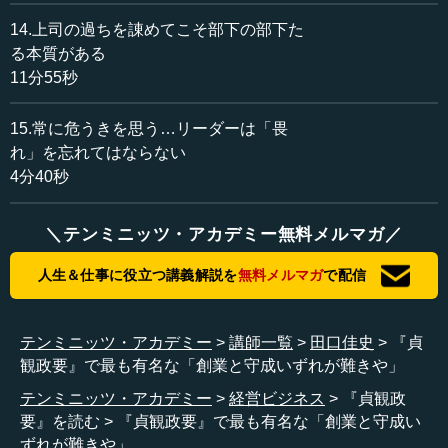
14.上司の過ちを諌めてこそ部下の部下た
る本質がある
11分55秒
15.常に危うきを思う…リーダーは「畏
れ」を忘れてはならない
4分40秒
＼テンミニッツ・アカデミー無料メルマガ／
人生＆仕事に役立つ講義解説を
無料メルマガ
で配信
テンミニッツ・アカデミー
講師一覧
田口佳史
『貞
観政要』で最も有名な「創業と守成いずれが難きや」
テンミニッツ・アカデミー
経営ビジネス
『貞観政
要』を読む
『貞観政要』で最も有名な「創業と守成い
ずれが難きや」