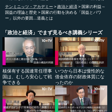
テンミニッツ・アカデミー
政治と経済
国家の利益～
国益の理論と歴史
国家の行動を決める「国益とパワ
ー」以外の要因…道義とは
「政治と経済」でまず見るべき講義シリーズ
核保有する国連常任理事
いつから日本は慢性的な
国は、むしろ安心して戦
借金依存の財政体質にな
争できる
ったのか