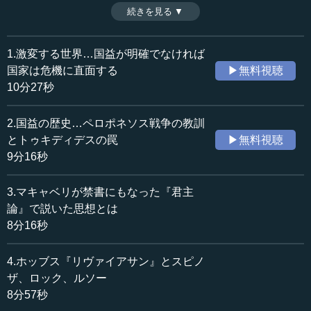
パワーだけで決定されるわけではない。道義が国益に優越
続きを見る ▼
時間：9分54秒
した例として、ナチス・ドイツに立ち向かったイギリスや
収録日：2019年4月4日
ケネディの決断がある。（全16話中第16話）
追加日：2019年8月11日
1.激変する世界…国益が明確でなければ
カテゴリー：
国家は危機に直面する
▶無料視聴
国際
国際一般
10分27秒
≪全文≫
2.国益の歴史…ペロポネソス戦争の教訓
●パワーか正義か、リアリズムかリベラリズムか
とトゥキディデスの罠
▶無料視聴
9分16秒
今回が、「国益」に関する講座の最終回となります。こ
れまで、国益とパワーの関係を考えてきましたが、最後
3.マキャベリが禁書にもなった『君主
に、価値（道義）の問題を考えてみたいと思います。
論』で説いた思想とは
8分16秒
国益をめぐる対立や紛争をどう解決するのか。世界大戦
は大きな転機となりました。平和のための知的探求と議論
4.ホッブス『リヴァイアサン』とスピノ
が重ねられ、政治や外交にも反映されました。そこでは、
人間性を論じる視点の違いから、理性（つまり、法や道
ザ、ロック、ルソー
義）を重視するリベラリズム（あるいは理想主義）と権力
8分57秒
欲（パワー）を重視するリアリズム（つまり、現実主義）