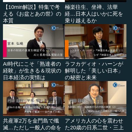
【10min解説】特集で考
極楽往生、坐禅、法華
える《お盆とあの世》の
経…日本人はいかに死を
本質
乗り越えるか
AI時代にこそ「熟達者の
ラフカディオ・ハーンが
経験」が生きる＆現状の
解明した「美しい日本」
日本経済の実情は
の秘密と未来
共産軍2万を金門島で殲
アメリカ人の心を震わせ
滅…ただし一般人の命を
た20歳の日系二世・三上