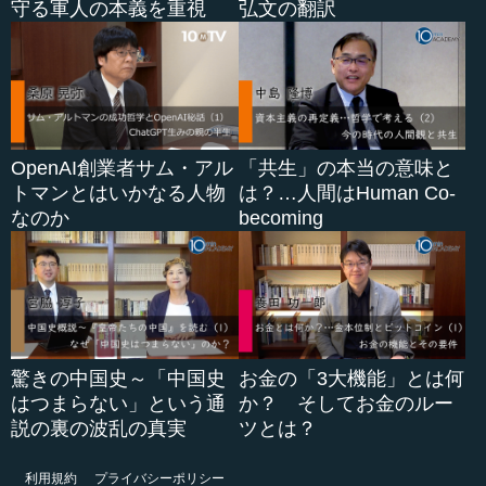
守る軍人の本義を重視
弘文の翻訳
OpenAI創業者サム・アル
「共生」の本当の意味と
トマンとはいかなる人物
は？…人間はHuman Co-
なのか
becoming
驚きの中国史～「中国史
お金の「3大機能」とは何
はつまらない」という通
か？ そしてお金のルー
説の裏の波乱の真実
ツとは？
利用規約
プライバシーポリシー