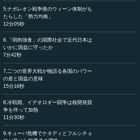
が対峙してきました。
5.ナポレオン戦争後のウィーン体制がも
たらした「勢力均衡」
リベラリズムは、国際法や国際世論による平和の実現を
12分05秒
目指し、リアリズムは国益とパワーを国際関係の重要な決
定要因と位置づけ、勢力均衡による国際秩序の安定を説い
6.「弱肉強食」の国際社会で近代日本は
てきました。リアリストの主張する通り、道義で平和が実
いかに国益に守ったか
現できるわけではありません。したがって、道義に過大な
7分42秒
期待を抱くことは禁物ですが、道義を無視して国際秩序を
語ることもできません。
7.二つの世界大戦が物語る各国のパワー
現実主義国際政治学の開祖とも言われるE.H.カー（1892-
の差と国益の意味
1982）も、名著『危機の20年』（1951年）で理想主義（つ
15分16秒
まり、彼のいうユートピアニズム）を批判的に論じつつ
も、「力の要素を無視することがユートピア的であるよう
8.冷戦期、イデオロギー闘争は核開発競
に、およそ世界秩序における道義の要素を無視する現実主
争を伴って加熱
義も非現実的なリアリズムである」と指摘し、「政治行動
11分30秒
は、道義と力との整合の上に立って行われるのでなければ
ならない」と述べています。
9.キューバ危機でケネディとフルシチョ