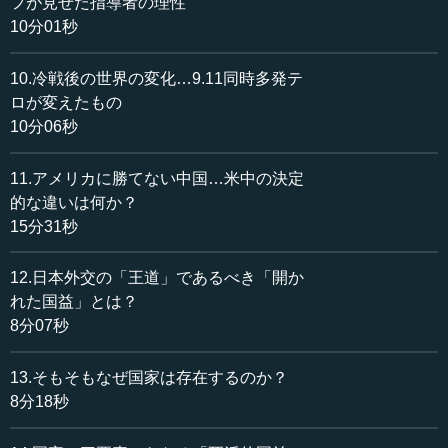
フが見せた指導者の理性
つまり国家は、国益とパワーという要素だけでその行動
10分01秒
を決定しているわけではないのです。こうした認識に立っ
て、国益とパワーと道義の関係について論じてみましょ
10.冷戦後の世界の変化…9.11同時多発テ
う。
ロが変えたもの
10分06秒
●パワーの道義に対する優越性
11.アメリカに勝てない中国…米中の決定
第一に、パワーの道義に対する優越です。
的な違いは何か？
15分31秒
アメリカのウィルソン大統領が、1919年2月のパリ講和
会議において、「国際連盟の道徳的価値にまず最初に、そ
12.日本外交の「王道」であるべき「開か
して主に頼ろうとするのである」と述べたように、ヨーロ
れた国益」とは？
ッパを殺戮と破壊の戦場に変えた第一次大戦を経て、国際
8分07秒
秩序は、パワーではなく、道義（正義）によって再建され
ようとしました。しかし、道義を掲げた国際連盟は大国の
13.そもそもなぜ国家は存在するのか？
参加を欠き、力を結集できませんでした。アメリカは不参
8分18秒
加、日独伊が脱退し、ソ連は遅れて参加しましたが、その
後脱退し、大戦勃発の39...