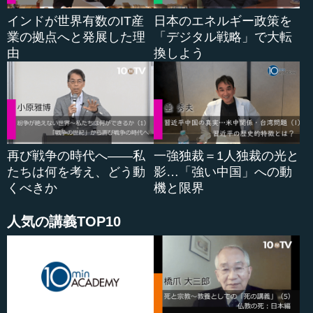
インドが世界有数のIT産
日本のエネルギー政策を
業の拠点へと発展した理
「デジタル戦略」で大転
由
換しよう
再び戦争の時代へ――私
一強独裁＝1人独裁の光と
たちは何を考え、どう動
影…「強い中国」への動
くべきか
機と限界
人気の講義TOP10