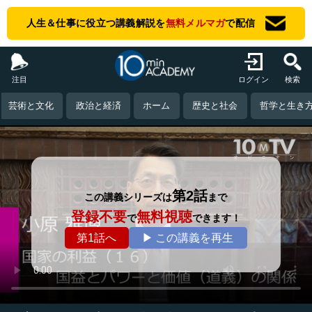
人生＆仕事に役立つ講義解説を
無料メルマガ
で配信
注目
ログイン
検索
芸術と文化
政治と経済
ホーム
歴史と社会
哲学と生き
第2話
この講義シリーズは
まで
登録不要
無料視聴
で
できます！
第1話へ
▶ この講義を再生