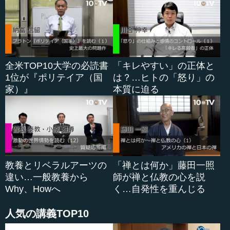
なぜ修行が必要か」と疑問を抱きます。それまでに何千人
もの修行...
全米TOP10大学の必読書
「キレやすい」の正体と
1位が『ポリテイア（国
は？…ヒトの「怒り」の
家）』
本質に迫る
教養とリベラルアーツの
「禅とは何か」藤田一照
違い…一般教養から
師が禅と仏教の心を説
Why、Howへ
く…自発性を重んじる
人気の講義TOP10