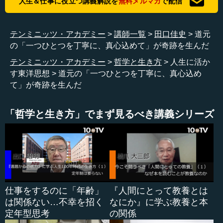
人生＆仕事に役立つ講義解説を
無料メルマガ
で配信
田口 叡山の横川（よが、よかわ）というと、今でも多く
の人が修行に行く場所です。道元の頃は時代が荒れていた
テンミニッツ・アカデミー
講師一覧
田口佳史
道元
ので、貴族の成れの果てのような人物がとかく僧侶になり
の「一つひとつを丁寧に、真心込めて」が奇跡を生んだ
がちでした。そういういやらしいような連中が多くいるの
テンミニッツ・アカデミー
哲学と生き方
人生に活か
が僧の世界で、通俗的なものが嫌でこちらの世界に来た道
す東洋思想
道元の「一つひとつを丁寧に、真心込め
元にとっては、実はこちらのほうがもっと通俗的でひどい
て」が奇跡を生んだ
部分もあり、嫌な思いをすることも多かったようです。
そのようななか、彼が「仏教とは何なのですか」と問う
「哲学と生き方」でまず見るべき講義シリーズ
と、「生まれながらにして、人間は仏だ」と返された。さ
らに「生まれながらにして悟っているものだ」ともいう。
これらを「本法性（ほんほうじょう）」と言い、「本来本
法性（ほんらいほんほうじょう）、天然自性身（てんねん
じしょうしん）」と言うのですが、「基本的に人間は生ま
れながらにして悟った存在であるというところから、仏教
は始まるのですよ」と言われたわけです。
仕事をするのに「年齢」
『人間にとって教養とは
は関係ない…不幸を招く
なにか』に学ぶ教養と本
この話を聞いた道元は、「仏であり、悟っているのに、
定年型思考
の関係