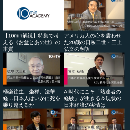
【10min解説】特集で考
アメリカ人の心を震わせ
える《お盆とあの世》の
た20歳の日系二世・三上
本質
弘文の翻訳
極楽往生、坐禅、法華
AI時代にこそ「熟達者の
経…日本人はいかに死を
経験」が生きる＆現状の
乗り越えるか
日本経済の実情は