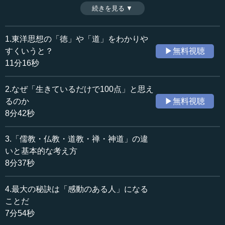
に道元が何を持ち込んだかを知れば、禅も道元も身近にな
続きを見る ▼
時間：11分23秒
るはずだ。（全8話中第6話）
収録日：2019年6月14日
※インタビュアー：神藏孝之（10MTVオピニオン論説主
追加日：2019年9月6日
幹）
1.東洋思想の「徳」や「道」をわかりや
カテゴリー：
すくいうと？
▶無料視聴
哲学・思想
東洋思想
11分16秒
≪全文≫
2.なぜ「生きているだけで100点」と思え
●禅が目指すのも、「天の境地」に至ること
るのか
▶無料視聴
8分42秒
田口 禅については、とてつもなく難しいように書かれる
ことが多いです。ところが、私の論法からいえば、禅もや
3.「儒教・仏教・道教・禅・神道」の違
はり「天」や「神」に近づくための方法だと理解できま
いと基本的な考え方
す。これらは神と一緒の境地に至ることを目指すものです
8分37秒
が、何も「そうなれ」と言っているわけではない。目指す
かどうかが重要なことです。
4.最大の秘訣は「感動のある人」になる
―― 先生、そういうふうに言っていただくと、とても分
ことだ
かりやすくなります。道元の全集などを眺めるだけでは、
7分54秒
極めて分かりにくいです。