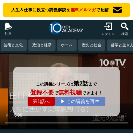
人生＆仕事に役立つ講義解説を
無料メルマガ
で配信
注目
ログイン
検索
芸術と文化
政治と経済
ホーム
歴史と社会
哲学と生き
第2話
この講義シリーズは
まで
登録不要
無料視聴
で
できます！
第1話へ
▶ この講義を再生