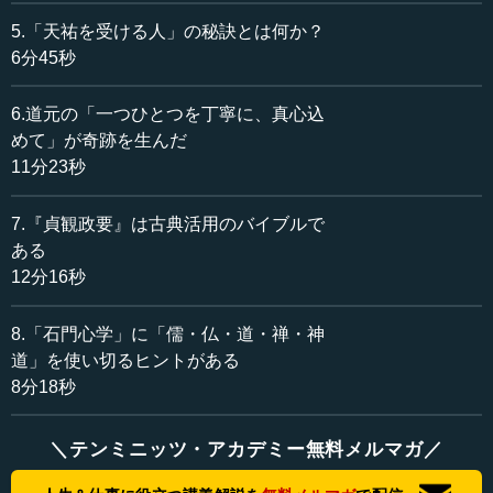
5.「天祐を受ける人」の秘訣とは何か？
田口 そう。『正法眼蔵』なども、「何を書いてある
6分45秒
の？」という感じですが、簡単に言えばそういうことが書
いてあります。
6.道元の「一つひとつを丁寧に、真心込
めて」が奇跡を生んだ
道元は私の最近の尚友で、前々回の話でいうと「道元君
11分23秒
が私の今の最大の友人だよ」と言うくらい、道元という人
に惚れ込んでいます。道元が同じ日本人であることに、私
7.『貞観政要』は古典活用のバイブルで
は時々震えるほどです。
ある
―― なるほど。そこまでの惚れ込みようですか。
12分16秒
田口 あんな立派な人と同じ日本人だというだけでありが
8.「石門心学」に「儒・仏・道・禅・神
たく、そう思うと勇気が湧いてくる。とても立派な人で
道」を使い切るヒントがある
す。道元がなぜ立派なのか。高僧などが言っているのとは
8分18秒
少し違った、私流の解釈をお話ししましょうか。
＼テンミニッツ・アカデミー無料メルマガ／
●「本来、悟っている」のに、なぜ修行が必要なのか