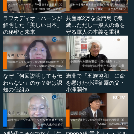
ラフカディオ・ハーンが
共産軍2万を金門島で殲
解明した「美しい日本」
滅…ただし一般人の命を
の秘密と未来
守る軍人の本義を重視
なぜ「何回説明しても伝
満洲で「五族協和」に命
わらない」のか？鍵は認
を懸けた小澤征爾の父・
知の仕組み
小澤開作
AI時代こそAIでなく「生
OpenAI創業者サム・アル