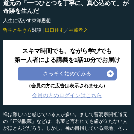
道元の「一つひとつを丁寧に、真心込めて」が
奇跡を生んだ
人生に活かす東洋思想
哲学と生き方
対談 |
田口佳史
／
神藏孝之
スキマ時間でも、ながら学びでも
第一人者による講義を1話10分でお届け
さっそく始めてみる
（会員の方に広告は表示されません）
会員の方のログインはこちら
禅は難しいと感じている人が多い。まして曹洞宗開祖道元
の『正法眼蔵』などは、名著と言われても歯が立たない人
がほとんどだろう。しかし、禅の目指している境地、そこ