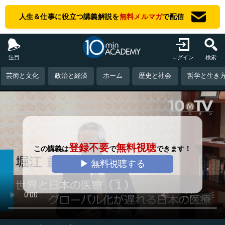
人生＆仕事に役立つ講義解説を
無料メルマガ
で配信
注目
ログイン
検索
芸術と文化
政治と経済
ホーム
歴史と社会
哲学と生き
登録不要
無料視聴
この講義は
で
できます！
▶ 無料視聴する