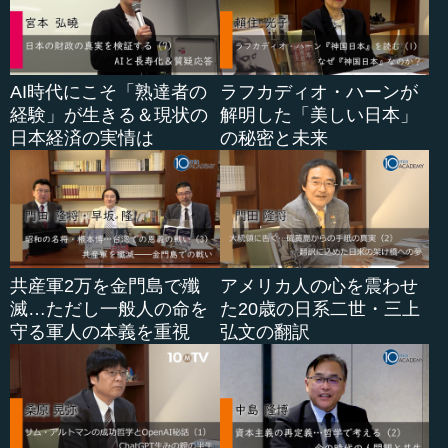
AI時代にこそ「熟達者の
ラフカディオ・ハーンが
経験」が生きる＆現状の
解明した「美しい日本」
日本経済の実情は
の秘密と未来
共産軍2万を金門島で殲
アメリカ人の心を震わせ
滅…ただし一般人の命を
た20歳の日系二世・三上
守る軍人の本義を重視
弘文の翻訳