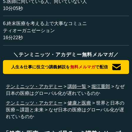
5.医師に向いている人、向いていない人
堀江 それぞれが薄い金箔みたいなもので、ちょっと押す
10分05秒
とはがれてしまうかもしれないですけど、よろしくお願い
いたします。
6.終末医療を考える上で大事なコミュニ
ティオーガニゼーション
―― 以前に、ダヴィンチ（最先端手術支援ロボット）で
16分22秒
の手術の映像を撮らせていただきました（＜ロボット手術
が拓く外科イノベーション「ダヴィンチ」＞参照）。日本
ではダヴィンチのコストが非常に高い。ダヴィンチは名人
＼テンミニッツ・アカデミー無料メルマガ／
芸ではなくてもある程度の技能を習得すればみんなが使え
人生＆仕事に役立つ講義解説を
無料メルマガ
で配信
るのに、なぜなかなか普及しないのか。そのあたりのとこ
ろからお伺いできますでしょうか。
テンミニッツ・アカデミー
講師一覧
堀江重郎
なぜ
堀江 はい。ありがとうございます。手術ロボットである
日本の医療はグローバル化が遅れているのか
ダヴィンチは、もともとアメリカの国防総省が考えていた
のですが、戦場で傷ついた兵隊さんにその場で手術するけ
テンミニッツ・アカデミー
健康と医療
世界と日本の
れども、医師は後方にいる場合、どうやって遠隔で手術す
医療～課題と未来
なぜ日本の医療はグローバル化が遅
るか、というところから開発がスタートしました。要する
れているのか
に外科医と患者さんに距離がある、と。これはある種イノ
ベーションで、それまでは手術というのは患者さんのそば