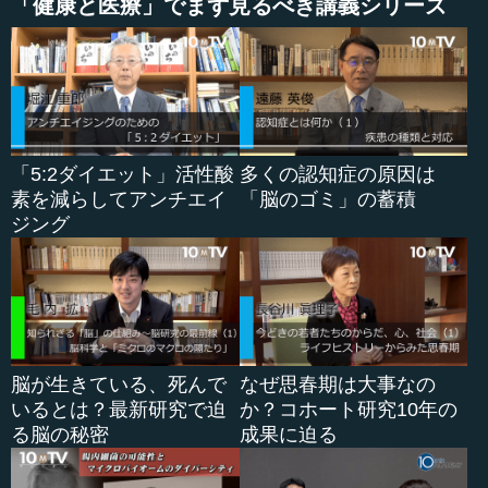
「健康と医療」でまず見るべき講義シリーズ
でするものでしたが、そこから発想がスタートしました。
だいたい、10年ちょっと前にはほぼ現在のプロトタイプ
が完成しました。臓器の特徴から前立腺がんというのは、
非常に応用しやすいということもあり、最初は泌尿器から
普及が進みました。
「5:2ダイエット」活性酸
多くの認知症の原因は
素を減らしてアンチエイ
「脳のゴミ」の蓄積
●ダヴィンチのメリット
ジング
堀江 ただ、アメリカの場合は、医療の中でいろいろな医
療機器が出てくる場合、コストを削減する、という考えが
第一になりますね。ダヴィンチというのは、医師が現場か
ら離れたところにいて、医師ではない人でも対応できると
いうことで、医師3人必要な場合が1人でもいい、というこ
脳が生きている、死んで
なぜ思春期は大事なの
とが非常に大きなインセンティブになっています。
いるとは？最新研究で迫
か？コホート研究10年の
る脳の秘密
成果に迫る
―― なるほどですね。コストに関して、ですね。