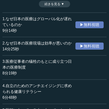
上で、日本の医療のどこが問題点なのか。堀江重郎氏に解
続きを見る ▼
時間：9分14秒
説いただく。（全6話中第1話）
収録日：2019年9月17日
※インタビュアー：神藏孝之（10MTVオピニオン論説主
追加日：2019年9月30日
幹）
1.なぜ日本の医療はグローバル化が遅れ
カテゴリー：
ているのか
▶無料視聴
医療・健康
医療・健康一般
9分14秒
国際
アメリカ
2.なぜ日本の医療現場は効率が悪いのか
≪全文≫
▶無料視聴
14分25秒
●戦争をきっかけにアイデアが生まれたダヴィンチ
3.医療従事者の犠牲のもとに成り立つ日
―― 先生は前立腺がんをはじめ泌尿器科医療の第一人者
本の医療制度
で、かつアンチエンジングの学会（日本抗加齢医学会）会
8分19秒
長を務めておられました（現在は理事長）。また、アメリ
カの医療にも詳しくて、かつ、医療費と財政の問題、ある
4.自立のためのアンチエイジングに求め
いは日本人の死生観という部分と医療との関わり合いな
られる健康リテラシー
ど、昔からパブリックマインドがあったので、ものすごく
6分48秒
全体感がある。今日はそのあたりの話を伺いたいと思って
います。