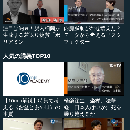
堀江 もう一つは、ダヴィンチで使う、患者のお腹の中に
入れる器具は2、3種類しかないということです。それま
で、お腹を開けて...
注目は納豆！腸内細菌が
内臓脂肪がなぜ増えた？
生成する若返り物質「ポ
データから考えるリスク
リアミン」
ファクター
人気の講義TOP10
【10min解説】特集で考
極楽往生、坐禅、法華
える《お盆とあの世》の
経…日本人はいかに死を
本質
乗り越えるか