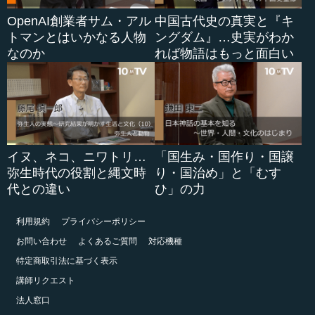
OpenAI創業者サム・アル
中国古代史の真実と『キ
トマンとはいかなる人物
ングダム』…史実がわか
なのか
れば物語はもっと面白い
イヌ、ネコ、ニワトリ…
「国生み・国作り・国譲
弥生時代の役割と縄文時
り・国治め」と「むす
代との違い
ひ」の力
利用規約
プライバシーポリシー
お問い合わせ
よくあるご質問
対応機種
特定商取引法に基づく表示
講師リクエスト
法人窓口