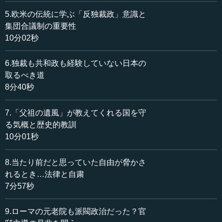
す。指導者にも、どちらかというとポピュリズム的な政治
家が増えてきたところがあります。
5.欧米の伝統に学ぶ「反独裁政」意識と
集団合議制の重要性
そういうときに、ローマの場合には元老院の政治がいい
10分02秒
という前提があったので多少牽制できたと思います。今の
この時代において共和政的な部分をどう構築していくかと
6.独裁も共和政も経験していない日本の
いうのは、けっこう難しいのかという感じがあります。
取るべき道
8分40秒
例えば日本の近代国家で一ついえるのは、戦後も続いて
いることですが、間接民主政なので、選挙はするけれども
7.「父祖の遺風」が教えてくれる国を守
基本的には代議士の人が見識を持ってやるのだという前提
る気概と歴史的教訓
があったことだと思います。また、近代官僚制が一種のエ
10分01秒
リート集団としての矜持を持ってやってきたところもある
と思います。
8.当たり前だと思っていた自由が脅かさ
しかし、各国がそうだと思いますが、いずれもやや信頼
れるとき…法律と自粛
を失いつつあります。そのような中で、新たに共和政的な
7分57秒
ものの核をこの近代でどう構築すればいいか。そこは、先
生はいかにお考えでしょうか。
9.ローマの元老院も派閥政治だった？官