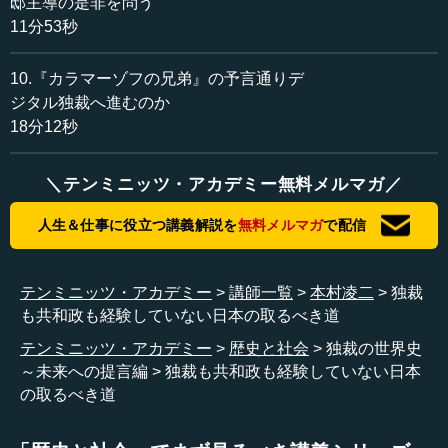
邸主導の是非を問う
本村 前々回、独裁政的なものの取り入れについて、緊急
11分53秒
事態・非常事態の期間に限っては必要であるが、永続して
はいけないという話をしました。一旦味を占めれば単独支
10.『カラマーゾフの兄弟』の予言通りデ
配が起こるからなのですが、日本はその悪さもあまり見て
ジタル独裁へ進むのか
おりません。だから、共和政的なものを日本で根づかせて
18分12秒
いくのは非常に困難です。
かつて独裁政が強固だった欧米では、集団合議体制とし
＼テンミニッツ・アカデミー無料メルマガ／
ての共和政の必要性が古くから認められてきました。その
ことを、われわれは歴史的経験として持っていない。それ
人生＆仕事に役立つ講義解説を
無料メルマガ
で配信
をどう根付かせるのかといっても、経験としては持ってい
ないわけだから、結局はよその国の歴史を学ぶ形になりま
す。
テンミニッツ・アカデミー
講師一覧
本村凌二
独裁
も共和政も経験していない日本の取るべき道
つまり、戦後のわれわれは民主主義がよくて、他は駄目
テンミニッツ・アカデミー
歴史と社会
独裁の世界史
だというように思ってきたけれども、どうも独裁政的なも
～未来への提言編
独裁も共和政も経験していない日本
のにも、共和政・貴族政的なものにも、それぞれに良い面
の取るべき道
がある。それが戦後75年の経験の中で培われてきたことだ
と思います。