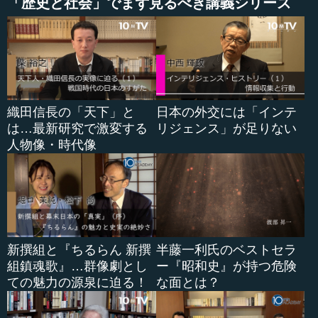
「歴史と社会」でまず見るべき講義シリーズ
●良き指導者を選ぶこととカリ...
織田信長の「天下」と
日本の外交には「インテ
は…最新研究で激変する
リジェンス」が足りない
人物像・時代像
新撰組と『ちるらん 新撰
半藤一利氏のベストセラ
組鎮魂歌』…群像劇とし
ー『昭和史』が持つ危険
ての魅力の源泉に迫る！
な面とは？