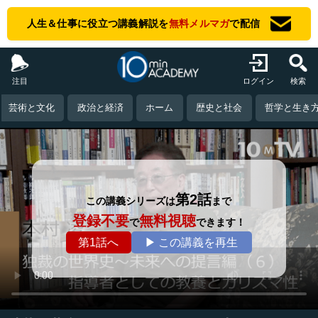
人生＆仕事に役立つ講義解説を
無料メルマガ
で配信
注目
ログイン
検索
芸術と文化
政治と経済
ホーム
歴史と社会
哲学と生き
第2話
この講義シリーズは
まで
登録不要
無料視聴
で
できます！
第1話へ
▶ この講義を再生