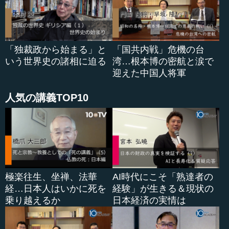
「独裁政から始まる」と
「国共内戦」危機の台
いう世界史の諸相に迫る
湾…根本博の密航と涙で
迎えた中国人将軍
人気の講義TOP10
極楽往生、坐禅、法華
AI時代にこそ「熟達者の
経…日本人はいかに死を
経験」が生きる＆現状の
乗り越えるか
日本経済の実情は