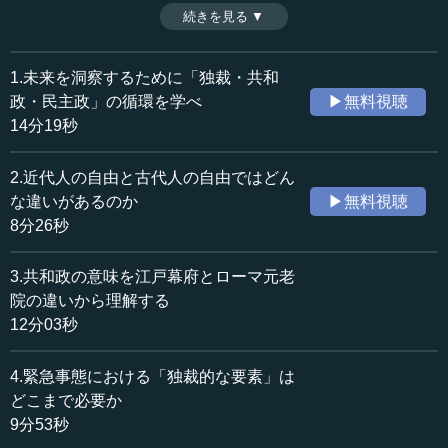
主義についてのマイナス面が浮上している昨今、日本はそ
続きを見る ▼
時間：8分40秒
れをどう乗り越えていくべきなのか、また指導者に求めら
収録日：2020年8月7日
れているものは何なのか、改めて考えたい。（全10話中第6
追加日：2020年12月4日
話）
1.未来を洞察するために「独裁・共和
カテゴリー：
※インタビュアー：川上達史（テンミニッツTV編集長）
政・民主政」の循環を学べ
▶無料視聴
歴史・民族
西洋・中東史
14分19秒
≪全文≫
2.近代人の自由と古代人の自由ではどん
●共和政的なものを日本で根づかせていくのは非常に
な違いがあるのか
▶無料視聴
困難
8分26秒
―― 日本にとって、今後どうしていくかというときに一
3.共和政の意味を江戸幕府とローマ元老
つ考えられるのが（古代）ギリシアの場合、民主主義の失
院の違いから理解する
敗があると独裁政に行くような振り子があったことです。
12分03秒
この振り子に非常に振れ幅があったという話は、今回の講
義シリーズでも先生からご指摘をいただいています。
4.緊急事態における「独裁的な要素」は
どこまで必要か
世界的な流れを見ますと、今まで当然として行われてき
9分53秒
た民主主義についてのマイナス面がいろいろ浮上していま