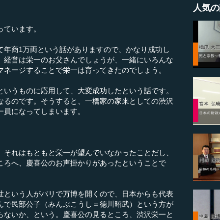
人気の
っています。
て年商1万両という話がありますので、かなり成功し
。経営は栄一のお父さんでしょうが、一緒にいろんな
マネージすることで栄一は育ってきたのでしょう。
いうものに応用して、大変成功したという話です。
なるのです。そうすると、一橋家の家来としての渋沢
一員になってしまいます。
。それはもともと栄一が望んでいなかったことだし、
ころへ、慶喜公のお声掛かりがあったということで
という人がパリで万博を開くので、日本からも代表
んで民部公子（みんぶこうし＝徳川昭武）という方が
らないか、という。慶喜公の見るところ、渋沢栄一と