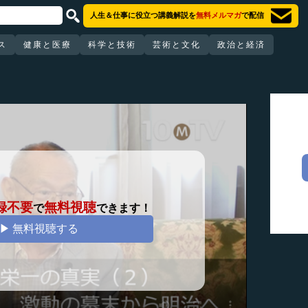
人生＆仕事に役立つ講義解説を
無料メルマガ
で配信
ス
健康と医療
科学と技術
芸術と文化
政治と経済
録不要
無料視聴
で
できます！
▶ 無料視聴する