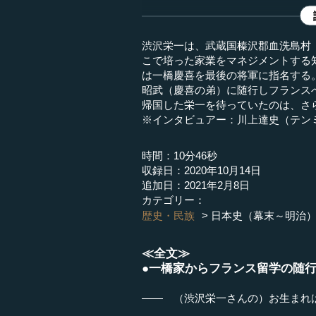
渋沢栄一は、武蔵国榛沢郡血洗島村
こで培った家業をマネジメントする
は一橋慶喜を最後の将軍に指名する
昭武（慶喜の弟）に随行しフランス
帰国した栄一を待っていたのは、さ
※インタビュアー：川上達史（テン
時間：10分46秒
収録日：2020年10月14日
追加日：2021年2月8日
カテゴリー：
歴史・民族
日本史（幕末～明治
≪全文≫
●一橋家からフランス留学の随
―― （渋沢栄一さんの）お生まれ