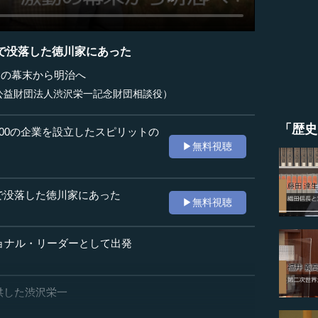
で没落した徳川家にあった
動の幕末から明治へ
公益財団法人渋沢栄一記念財団相談役）
「歴史
500の企業を設立したスピリットの
▶無料視聴
で没落した徳川家にあった
▶無料視聴
ショナル・リーダーとして出発
供した渋沢栄一