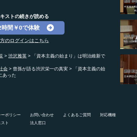
テキストの続きが読める
2時間￥0で体験
の方のログインはこちら
覧
渋沢雅英
「資本主義の始まり」は明治維新で
社会
曾孫が語る渋沢栄一の真実
「資本主義の始
にあった
シーポリシー
お問い合わせ
よくあるご質問
対応機種
エスト
法人窓口