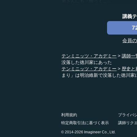
弟さんにも「帰ってこ...
講義
7
会員
テンミニッツ・アカデミー
講師一
没落した徳川家にあった
テンミニッツ・アカデミー
歴史と
まり」は明治維新で没落した徳川家
利用規約
プライバ
特定商取引法に基づく表示
講師リク
© 2014-2026 Imagineer Co., Ltd.