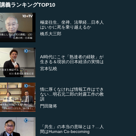
講義ランキングTOP10
極楽往生、坐禅、法華経…日本人
はいかに死を乗り越えるか
橋爪大三郎
AI時代にこそ「熟達者の経験」が
生きる＆現状の日本経済の実情は
宮本弘曉
情に厚くなければ情報工作はでき
ない…明石元二郎の対露工作の教
訓
門田隆将
「共生」の本当の意味とは？…人
間はHuman Co-becoming