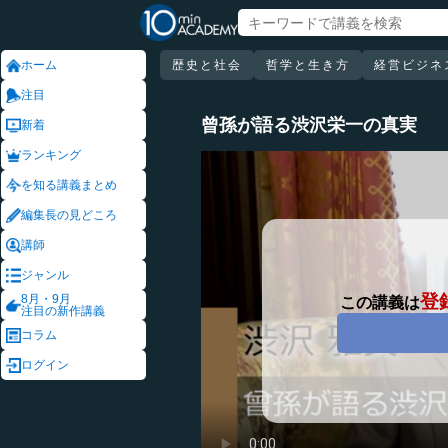
ホーム
歴史と社会
哲学と生き方
経営ビジネ
注目
曾孫が語る渋沢栄一の真実
新着
ランキング
を知る講義まとめ
編集長の見どころ
講師
ジャンル
登
8月・9月
この講義は
注目の新作講義
コラム
ログイン