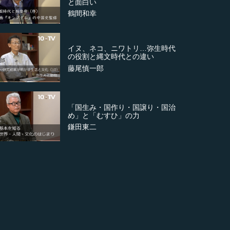
と面白い
鶴間和幸
イヌ、ネコ、ニワトリ…弥生時代
の役割と縄文時代との違い
藤尾慎一郎
「国生み・国作り・国譲り・国治
め」と「むすひ」の力
鎌田東二