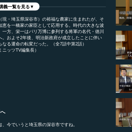
講義一覧を見る▼
（現・埼玉県深谷市）の裕福な農家に生まれたが、そ
知恵を一橋家の家臣として応用する。時代の大きな波
。一方、栄一はパリ万博に参列する将軍の名代・徳川
へ。およそ2年後、明治新政府が成立したことに伴い
らなる運命の転変だった。（全7話中第2話）
ミニッツTV編集長）
）
行へ
は、今でいうと埼玉県の深谷市ですね。