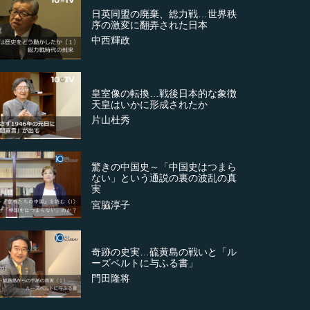
日英同盟の廃棄、総力戦…世界秩
序の激変に翻弄された日本
中西輝政
皇室像の転換…戦後日本的な象徴
天皇はいかに形成されたか
片山杜秀
驚きの中国史～「中国史はつまら
ない」という通説の裏の波乱の真
実
宮脇淳子
奇跡の史実…硫黄島の戦いと「ル
ーズベルトに与ふる書」
門田隆将