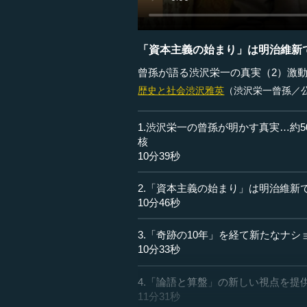
「資本主義の始まり」は明治維新
曾孫が語る渋沢栄一の真実（2）激
歴史と社会
渋沢雅英
（渋沢栄一曾孫／
1.渋沢栄一の曾孫が明かす真実…約
核
10分39秒
2.「資本主義の始まり」は明治維新
10分46秒
3.「奇跡の10年」を経て新たなナ
10分33秒
4.「論語と算盤」の新しい視点を提
11分31秒