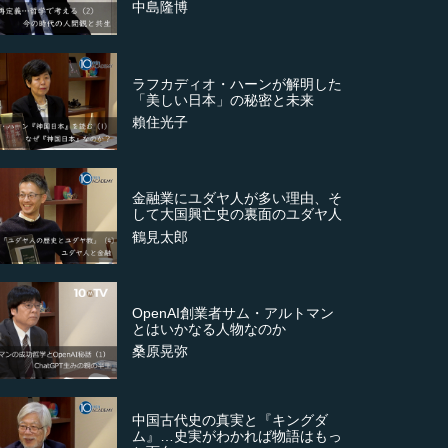
中島隆博
ラフカディオ・ハーンが解明した
「美しい日本」の秘密と未来
賴住光子
金融業にユダヤ人が多い理由、そ
して大国興亡史の裏面のユダヤ人
鶴見太郎
OpenAI創業者サム・アルトマン
とはいかなる人物なのか
桑原晃弥
中国古代史の真実と『キングダ
ム』…史実がわかれば物語はもっ