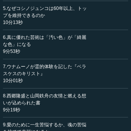
いることは大前提。芸術作品として優れているだけでな
5.なぜコシノジュンコは60年以上、トッ
く、戦後の民主主義と飽食の時代にあって、本当の燃焼、
プを維持できるのか
自分の生命や魂の燃焼に命をかけて生きた人たちの芸術作
10分13秒
品を集めるのが趣旨です。だから芸術の才能と生き方とが
一緒になっているのです。
6.真に優れた芸術は「汚い色」が「綺麗
な色」になる
―― 一緒でないといけないんですね。
9分53秒
執行 なぜこれを私が集めて、後世に残すために展示会も
7.ウナムーノが霊的体験を記した『ベラ
開き、保存に膨大な労力とお金をかけているのかという
と、要するに、私自身は思想としては、もう民主主義は行
スケスのキリスト』
くところまで行くと思っています。文化がどんどん落ちて
10分01秒
いくことを止めることはできない。ある程度、行き着くと
ころまでは、絶対行くだろうと。
8.西郷隆盛と山岡鉄舟の友情と燃える想
いが込められた書
―― もう無理ということですね。
9分19秒
執行 誰も止められない。何というのか、滑車が回ってい
9.愛のために一生苦悩するか、魂の苦悩
るというか……。