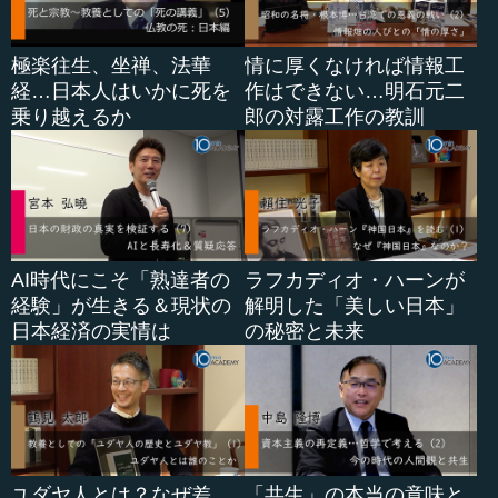
なのです。芸術性があるもの、作品に限らず芸術性がある
ものです。
極楽往生、坐禅、法華
情に厚くなければ情報工
経…日本人はいかに死を
作はできない…明石元二
―― そちらのほうが魂に訴えかけるんですね。
乗り越えるか
郎の対露工作の教訓
執行 何か訴えてくる。そして私は理屈がなくなって、道
徳や秩序といったものが全...
AI時代にこそ「熟達者の
ラフカディオ・ハーンが
経験」が生きる＆現状の
解明した「美しい日本」
日本経済の実情は
の秘密と未来
ユダヤ人とは？なぜ差
「共生」の本当の意味と