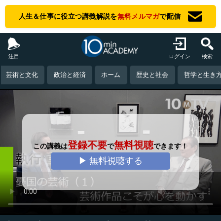
人生＆仕事に役立つ講義解説を
無料メルマガ
で配信
注目
ログイン
検索
芸術と文化
政治と経済
ホーム
歴史と社会
哲学と生き
登録不要
無料視聴
この講義は
で
できます！
▶ 無料視聴する