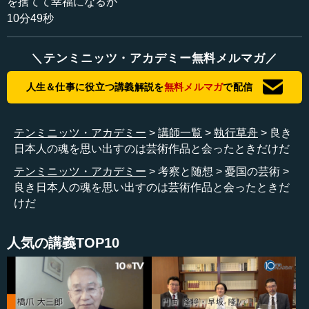
を捨てて幸福になるか
10分49秒
―― 落ち方の歯車が……。
執行 だけど私も曲がりなりにも日本人だし、日本という
＼テンミニッツ・アカデミー無料メルマガ／
祖国に愛情があり、愛国心を持っています。私の愛国心の
出し方が、「憂国の芸術」なのです。自分はある程度、商
人生＆仕事に役立つ講義解説を
無料メルマガ
で配信
売もうまくいっている。だからちょっとした余力を今言っ
た優れた日本人の芸術、そして自分の命をすべて生命燃焼
テンミニッツ・アカデミー
講師一覧
執行草舟
良き
させ、魂をすべてぶつけた日本人の作品をいろいろ集め、
日本人の魂を思い出すのは芸術作品と会ったときだけだ
それを完全な形で後世に引き継いで、残しておく。これを
私は最大の使命の一つだと思っているのです。
テンミニッツ・アカデミー
考察と随想
憂国の芸術
良き日本人の魂を思い出すのは芸術作品と会ったときだ
―― 後世への最大の遺物の一つですね。
けだ
執行 後世のためです。なぜなら本や説教といったもの
人気の講義TOP10
は、どんなにやっても人間は所詮ダメだと思っているから
です。私も人の説教を聞いたことがありません。親の説教
も聞かないし、先生なんて一つも受け入れない。自分もそ
うだったので、多くの日本人もそうだと思う。そして私自
身もそうだったのですが、心を動かされたものは芸術作品