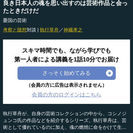
良き日本人の魂を思い出すのは芸術作品と会っ
たときだけだ
憂国の芸術
考察と随想
対談 |
執行草舟
／
神藏孝之
スキマ時間でも、ながら学びでも
第一人者による講義を1話10分でお届け
さっそく始めてみる
（会員の方に広告は表示されません）
会員の方のログインはこちら
執行草舟が、自身の芸術コレクションの中から、コシノジ
ュンコ氏の作品などを紹介するシリーズ。執行草舟は、芸
術として優れているのに加え、魂の燃焼に命をかけて生き