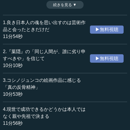
た人たちの作品を「憂国の芸術」と名づけて集めている。
続きを見る ▼
時間：11分54秒
その大きなきっかけは、『万葉集』を自分なりに愛読して
収録日：2021年12月2日
いるうちに、奈良時代の人たちの顔や姿、生活まで脳裏に
追加日：2022年1月14日
浮かぶようになった経験をしたからである。日本の文化が
1.良き日本人の魂を思い出すのは芸術作
カテゴリー：
落ちるところまで落ちたとき、後世の人間に「憂国の芸
品と会ったときだけだ
▶無料視聴
哲学・思想
思想・随想
術」を見てもらい、過去に魂が立派だった人たちがいたこ
11分54秒
とを想起してほしいと思ってのことであった。（全9話中第
≪全文≫
1話）
2.『葉隠』の「同じ人間が、誰に劣り申
※インタビュアー：神藏孝之（テンミニッツTV論説主幹）
●魂の燃焼に命をかけた人たちの作品を集める意味
すべきや」を信じて
▶無料視聴
10分10秒
――まさに先生、「憂国の芸術」の空間ですね。この素晴
らしさ。
3.コシノジュンコの絵画作品に感じる
「真の反骨精神」
執行 そうです。けっこういいでしょう、雰囲気が。
10分53秒
―― ものすごくいいですね。
4.現世で成功できるかどうかは本人では
執行 けっこう苦労しました、作るのに。「憂国の芸術」
なく親や先祖で決まる
と勝手に自分のコレクションに題名をつけていますが、
11分56秒
「憂国の芸術」の意味は、もちろん芸術作品として優れて