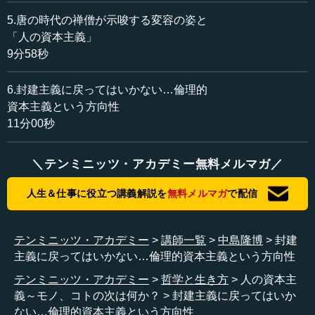
もちろん、「では、エシカルなものとは何か」というこ
5.唐の時代の禅僧が示唆する変容の姿と
とが、そこでは当然問われるわけです。
「人の資本主義」
9分58秒
倫理的なものということで私たちがすぐ思いつくのは、
「あれをやってはいけない。これをやってはいけない」と
6.封建主義に戻ってはいかない…倫理的
いう規制と考える場合が結構あるかと思います。もちろん
資本主義という方向性
そういう面もありますが、ガブリエル氏が出す例は、例え
11分00秒
ば子どもが溺れかけているとき、自分は冷たいビールを飲
んでリラックスして楽しんでいる。どうするか。それはも
う、当然助けに行くでしょう、というようなことです。
＼テンミニッツ・アカデミー無料メルマガ／
道徳的な事実として、子どもが溺れているということは
人生＆仕事に役立つ講義解説を
無料メルマガ
で配信
あるのであって、そこに計算をしたりするような忖度とい
うものは働かないというわけです。
テンミニッツ・アカデミー
講師一覧
中島隆博
封建
主義に戻ってはいかない…倫理的資本主義という方向性
この例は、われわれにとっては実は非常に身近な例で、
『孟子』という古代中国の本の中に、「井戸に落ちそうに
テンミニッツ・アカデミー
哲学と生き方
人の資本主
なっている子どもがいれば、すぐにそれを助けに行くでし
義～モノ、コトの次は何か？
封建主義に戻ってはいか
ょう」という例があります。それと同じ例を用いて、ガブ
ない…倫理的資本主義という方向性