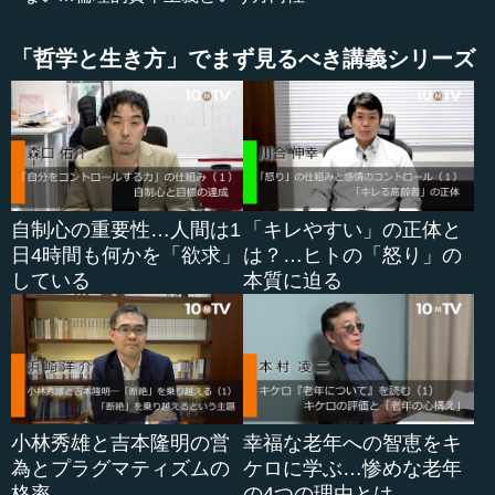
リエル氏は道徳的事実ということを強調されている。その
上で、倫理と経済というものをもう一度つなげ直そうとい
「哲学と生き方」でまず見るべき講義シリーズ
っているわけです。
●渋沢の道徳経済合一説、アダム・スミスの道徳感情
論
しかし、よく考えてみると、これは日本の初期の資本主
自制心の重要性…人間は1
「キレやすい」の正体と
義を支えた渋沢栄一などがいっていたのも同じことです。
日4時間も何かを「欲求」
は？…ヒトの「怒り」の
渋沢栄一は「道徳経済合一説」ということをいわれまし
している
本質に迫る
た。道徳と経済というのは表裏一体だということです。
考えてみれば、アダム・スミスもそうです。『国富論』
や『諸国民の富』という本を出す前に『道徳感情論』で、
「感情に道徳を基づかせる」という非常に大胆な主張をし
ています。この二つの本は別々ではなく、つながっている
小林秀雄と吉本隆明の営
幸福な老年への智恵をキ
わけです。経済と道徳の問題というのは決して別物ではな
為とプラグマティズムの
ケロに学ぶ…惨めな老年
いだろう...
格率
の4つの理由とは