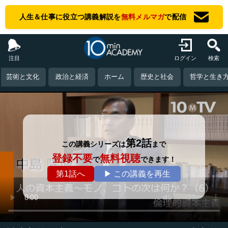
人生＆仕事に役立つ講義解説を
無料メルマガ
で配信
注目
ログイン
検索
芸術と文化
政治と経済
ホーム
歴史と社会
哲学と生き
第2話
この講義シリーズは
まで
登録不要
無料視聴
で
できます！
第1話へ
▶ この講義を再生