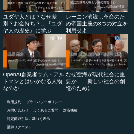
ユダヤ人とは？なぜ差
レーニン演説…革命のた
別？お金持ち？…『ユダ
め帝国主義の3つの対立を
ヤ人の歴史』に学ぶ
利用せよ
OpenAI創業者サム・アル
なぜ空海が現代社会に重
トマンとはいかなる人物
要か――新しい社会の創
なのか
造のために
利用規約
プライバシーポリシー
お問い合わせ
よくあるご質問
対応機種
特定商取引法に基づく表示
講師リクエスト