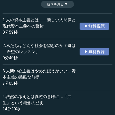
アダム・スミスの「道徳経済論」とも共通する。また、人
続きを見る ▼
時間：11分00秒
がよりよく花開くためには、資本主義だけでなく民主主義
収録日：2024年4月11日
も鍛えなおされなければならない。（全6話中第6話）
追加日：2024年8月31日
1.人の資本主義とは――新しい人間像と
カテゴリー：
現代資本主義への警鐘
▶無料視聴
哲学・思想
哲学・思想一般
8分59秒
≪全文≫
2.私たちはどんな社会を望むのか？鍵は
●マルクス・ガブリエルが語る「倫理的資本主義」
「希望のレッスン」
▶無料視聴
9分40秒
では、ここから倫理的資本主義の話に入りたいと思いま
す。
3.人間中心主義はやめたほうがいい…資
本主義の残酷な前提
私はドイツの哲学者のマルクス・ガブリエル氏とよく一
7分05秒
緒に仕事をするようになりました。ガブリエル氏は最近、
「倫理的資本主義」ということをよく語るようになってき
4.法然の考えとは真逆の意味に…「共
ました。エシカル（倫理的）なものを考慮することによっ
て、資本主義はよりよい方向に行くのではないかというこ
生」という概念の歴史
とです。
14分20秒