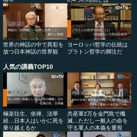
世界の神話の中で異彩を
ヨーロッパ哲学の伝統は
放つ日本神話の世界観
プラトン哲学の脚注だ
人気の講義TOP10
極楽往生、坐禅、法華
共産軍2万を金門島で殲
経…日本人はいかに死を
滅…ただし一般人の命を
乗り越えるか
守る軍人の本義を重視