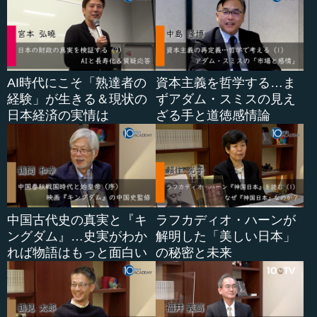
AI時代にこそ「熟達者の
資本主義を哲学する…ま
経験」が生きる＆現状の
ずアダム・スミスの見え
日本経済の実情は
ざる手と道徳感情論
中国古代史の真実と『キ
ラフカディオ・ハーンが
ングダム』…史実がわか
解明した「美しい日本」
れば物語はもっと面白い
の秘密と未来