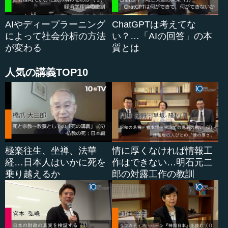
AIやディープラーニング
ChatGPTは考えてな
によって社会分析の方法
い？…「AIの回答」の本
が変わる
質とは
人気の講義TOP10
極楽往生、坐禅、法華
情に厚くなければ情報工
経…日本人はいかに死を
作はできない…明石元二
乗り越えるか
郎の対露工作の教訓