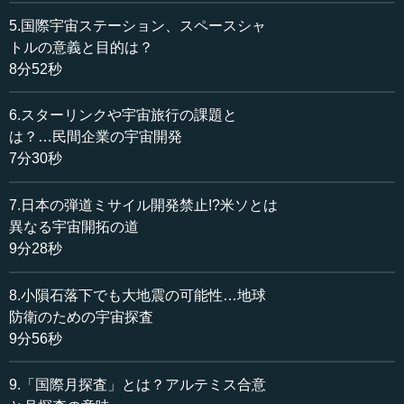
地上から打ち上がるロケットは大きな推力がなければい
5.国際宇宙ステーション、スペースシャ
けないので、宇宙空間だけで稼働するエンジンとはやや違
トルの意義と目的は？
っています。資料にあるのは、「ハイパーソニック」とい
8分52秒
う極超音速機です。
6.スターリンクや宇宙旅行の課題と
左下にある「スクラムジェット」とは、超音速燃焼のジ
は？…民間企業の宇宙開発
ェットエンジンを指しています。メカニカルなタービンや
7分30秒
コンプレッサーがあるわけではなく、気体がそのまま入っ
てきて自ら圧縮され、燃焼を伴って排出されていくという
7.日本の弾道ミサイル開発禁止!?米ソとは
エンジンです。極超音速エンジンとは、マッハ数でいうと5
以上の速さで飛ぶのに適したエンジンのことです。
異なる宇宙開拓の道
9分28秒
これは日本ではまだ完成していません。ロシア、中国で
は完成しているという報道もありますが、アメリカも実験
8.小隕石落下でも大地震の可能性…地球
段階です。アメリカの目標は2030年までにこれを実用化
防衛のための宇宙探査
し、防衛に提供すると言っています。まだそういった段階
9分56秒
です。
9.「国際月探査」とは？アルテミス合意
航続時間が長く保てなくてもよいのであれば、日本でも