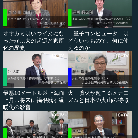
オオカミはいつイヌにな
「量子コンピュータ」は
ったか…犬の起源と家畜
どういうもので、何に使
化の歴史
えるのか
最悪10メートル以上海面
火山噴火が起こるメカニ
上昇…将来に禍根残す温
ズムと日本の火山の特徴
暖化の影響