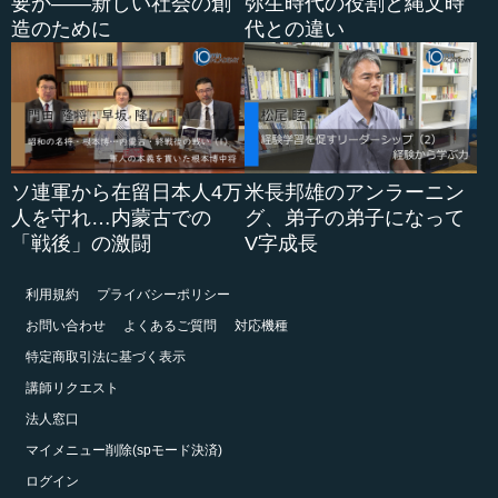
要か――新しい社会の創
弥生時代の役割と縄文時
造のために
代との違い
ソ連軍から在留日本人4万
米長邦雄のアンラーニン
人を守れ…内蒙古での
グ、弟子の弟子になって
「戦後」の激闘
V字成長
利用規約
プライバシーポリシー
お問い合わせ
よくあるご質問
対応機種
特定商取引法に基づく表示
講師リクエスト
法人窓口
マイメニュー削除(spモード決済)
ログイン