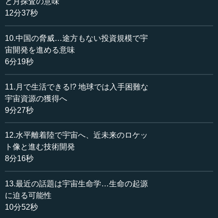
と月探査の意味
極超音速（エアブリージングエンジン）の実験はしていま
12分37秒
す。また、北朝鮮がロシアのそれを運用し「極超音速ミサ
イル」の実験をしている可能性がある。このように実験的
10.中国の脅威…途方もない投資規模で宇
には、距離の短い技術は登場していますが、まだ実用化に
は至っていません。
宙開発を進める意味
6分19秒
ただ、いずれこういったハイパーソニックのエンジンの
機体が、宇宙へ輸送する第1段目のロケットに変わっていく
11.月で生活できる!? 地球では入手困難な
でしょう。したがって、機体が水平離着陸をして宇宙に出
宇宙資源の獲得へ
かける時代が将来像なのです。いつまでも縦積みにしたロ
9分27秒
ケットが垂直に上がっていくという姿なのではない。水平
離着陸で、第1段目はジェットエンジンに変わっていくべき
12.水平離着陸で宇宙へ、近未来のロケッ
です。この目標を忘れないようにしたいところです。
ト像と進む技術開発
8分16秒
―― ジェットエンジンということですから当然、宇宙空
間ではなく大気があるところで使うのですね。
13.最近の話題は宇宙生命学…生命の起源
川口 はい。2段目以降はロケットになります。
に迫る可能性
10分52秒
―― これはコ...