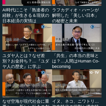
AI時代にこそ「熟達者の
ラフカディオ・ハーンが
経験」が生きる＆現状の
解明した「美しい日本」
日本経済の実情は
の秘密と未来
ユダヤ人とは？なぜ差
「共生」の本当の意味と
別？お金持ち？…『ユダ
は？…人間はHuman Co-
ヤ人の歴史』に学ぶ
becoming
なぜ空海が現代社会に重
イヌ、ネコ、ニワトリ…