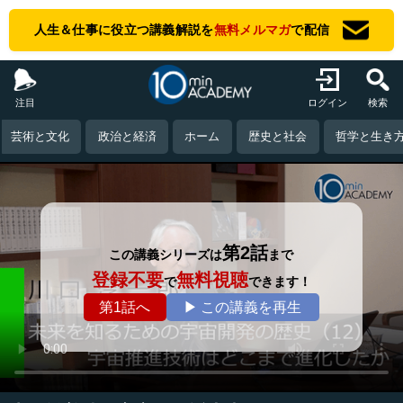
人生＆仕事に役立つ講義解説を
無料メルマガ
で配信
注目
ログイン
検索
芸術と文化
政治と経済
ホーム
歴史と社会
哲学と生き
第2話
この講義シリーズは
まで
登録不要
無料視聴
で
できます！
第1話へ
▶ この講義を再生