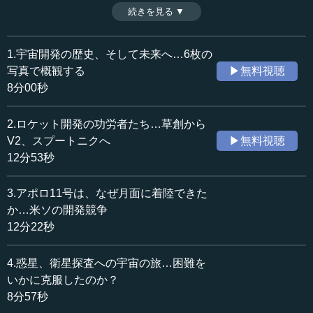
においても、より広範囲に、あるいは長時間活動するため
続きを見る ▼
時間：8分16秒
の技術開発も進んでいる。それらにはどんな技術なのか。
収録日：2024年11月14日
スクラムジェット、ホールスラスタ、光子推進などを取り
追加日：2025年10月12日
上げながら解説する。（全14話中第12話）
1.宇宙開発の歴史、そして未来へ…6枚の
カテゴリー：
※インタビュアー：川上達史（テンミニッツ・アカデミー
写真で概観する
▶無料視聴
科学技術
宇宙・天文
編集長）
8分00秒
≪全文≫
2.ロケット開発の功労者たち…草創から
●ハイパーソニック…ロケット以外の「推進方法」
V2、スプートニクへ
▶無料視聴
12分53秒
―― 続きまして、今回はロケット技術についての話にな
ります。
3.アポロ11号は、なぜ月面に着陸できた
か…米ソの開発競争
川口 「Propulsion」は「推進」という言葉です。いわゆ
12分22秒
るロケットとは写真にあるような姿だと普通は思うでしょ
う。現在は性能の良さから液体水素を使ったロケットが主
4.惑星、衛星探査への宇宙の旅…困難を
流なロケットのあり方で、わが国もそれを運用していま
す。ですが、それ以外の推進方法は、実はいろいろとある
いかに克服したのか？
のです。
8分57秒