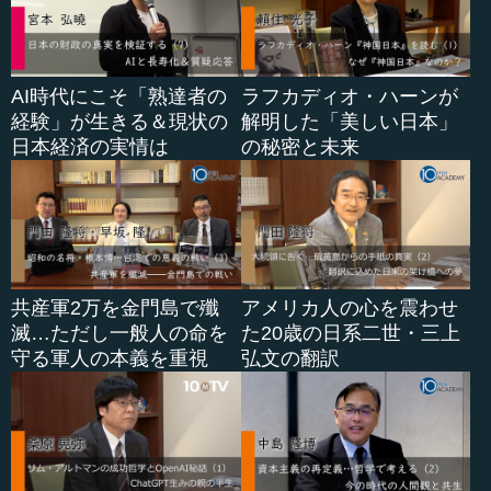
AI時代にこそ「熟達者の
ラフカディオ・ハーンが
経験」が生きる＆現状の
解明した「美しい日本」
日本経済の実情は
の秘密と未来
共産軍2万を金門島で殲
アメリカ人の心を震わせ
滅…ただし一般人の命を
た20歳の日系二世・三上
守る軍人の本義を重視
弘文の翻訳