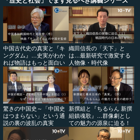
「歴史と社会」でまず見るべき講義シリーズ
中国古代史の真実と『キ
織田信長の「天下」と
ングダム』…史実がわか
は…最新研究で激変する
れば物語はもっと面白い
人物像・時代像
驚きの中国史～「中国史
新撰組と『ちるらん 新撰
はつまらない」という通
組鎮魂歌』…群像劇とし
説の裏の波乱の真実
ての魅力の源泉に迫る！