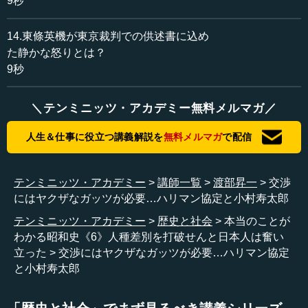
9秒
14.東條英機が東京裁判での供述書に込め
た静かな怒りとは？
9秒
＼テンミニッツ・アカデミー無料メルマガ／
人生＆仕事に役立つ講義解説を
無料メルマガ
で配信
テンミニッツ・アカデミー
講師一覧
渡部昇一
交渉
にはヤクザなガッツが必要…ハリマン協定と小村寿太郎
テンミニッツ・アカデミー
歴史と社会
本当のことが
わかる昭和史《6》人種差別を打破せんと日本人は奮い
立った
交渉にはヤクザなガッツが必要…ハリマン協定
と小村寿太郎