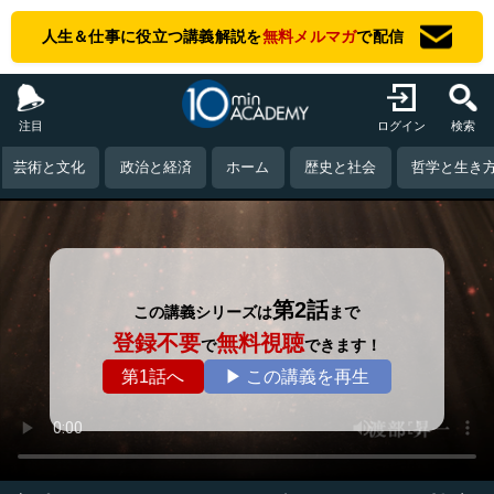
人生＆仕事に役立つ講義解説を
無料メルマガ
で配信
注目
ログイン
検索
芸術と文化
政治と経済
ホーム
歴史と社会
哲学と生き
第2話
この講義シリーズは
まで
登録不要
無料視聴
で
できます！
第1話へ
▶ この講義を再生