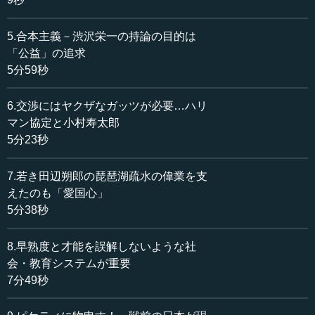
明治維新の元勲たちは、下級武士からのし上がってき
5.合本主義－渋沢栄一の持論の目的は
て、いつ斬り殺されてもおかしくない状況で生きてきたか
「公益」の追求
ら、どこかに煮ても焼いても食えない部分があった。たと
5分59秒
えば日清戦争までの日本外交を手がけた陸奥宗光は、西南
戦争で西郷隆盛の挙兵に呼応して政府転覆を謀った立志社
6.交渉にはヤクザなガッツが必要…ハリ
事件に関与して捕まり、投獄された。下手をしたら文字通
マン協定と小村寿太郎
りクビが飛んだ人物だったが、有能だったから外交官とし
5分23秒
て復活し、日清講和条約の調印を成功させた。
ところが、日露戦争後のポーツマス講和会議の全権を務
7.若き田辺朔郎の琵琶湖疏水の偉業を支
めた小村寿太郎の世代は、もはや維新の白刃の下をくぐっ
えたのも「愛国心」
ていない。彼は大変な秀才で、現在の東大法学部にあたる
5分38秒
開成学校（大学南校より改組）の法学部で学んだあと、ハ
ーバード大学で法律学を専攻し出世している。
8.早熟度と才能を誤解しないような社
会・教育システムが重要
もちろん、ポーツマス講和会議での小村寿太郎の貢献は
7分49秒
きわめて大きなものであった。だが、その一方で小村寿太
郎は、自分が講和会議で不在中に仮締結された南満洲鉄道