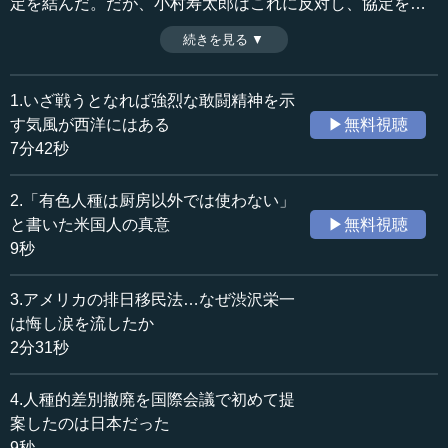
定を結んだ。だが、小村寿太郎はこれに反対し、協定を解
消させている。あのとき南満洲鉄道を共同経営していた
続きを見る ▼
時間：5分23秒
ら、その後の歴史は大きく変わっていただろう。上智大学
収録日：2015年2月2日
名誉教授・渡部昇一氏によるシリーズ「本当のことがわか
追加日：2015年9月14日
る昭和史」第六章・第６回。
1.いざ戦うとなれば強烈な敢闘精神を示
カテゴリー：
す気風が西洋にはある
▶無料視聴
歴史・民族
日本史（大正～現代）
7分42秒
≪全文≫
2.「有色人種は厨房以外では使わない」
その点でいうと、「国のかたち」を悪いほうに左右して
と書いた米国人の真意
▶無料視聴
しまった一人として挙げられるのが、本書で何度も取り上
9秒
げてきた幣原喜重郎であろう。
3.アメリカの排日移民法…なぜ渋沢栄一
幣原は豪農の家に生まれ、東京帝大をいい成績で卒業
は悔し涙を流したか
し、三菱財閥三代目総帥の岩崎久弥の妹と結婚している。
2分31秒
人の悪いところを疑わない、素直な人物に育ったのではな
いかという気がする。素直に育つことは悪いことではな
い。だが、素直に育つことの怖さもある。そのことを、も
4.人種的差別撤廃を国際会議で初めて提
しかすると現代の日本人は理解できないのではないだろう
案したのは日本だった
か。
9秒