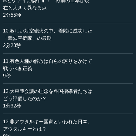
9.ピケティに物申す！ 戦前の日本が現
経営に関する桂・ハリマン協定（明治３８年〈１９０
在と大きく異なる点
５〉）に反対し、協定を解消させている。
2分55秒
アメリカの鉄道王とも呼ばれるエドワード・ハリマン
は、日露戦争の折に、有名なジェイコブ・シフなどと並ん
10.激しい対空砲火の中、着陸に成功した
で日本が発行した戦時公債に巨費を投じて日本を助けた人
「義烈空挺隊」の最期
物であるが、日露戦争後、南満洲鉄道の共同経営を日本側
2分23秒
に申し入れてきたのであった。資金不足の日本からすれ
ば、これはけっして悪い話ではなく、伊藤博文、井上馨、
11.有色人種の解放は自らの誇りをかけて
渋沢栄一、それに桂首相といった維新の元勲や財界人たち
戦うべき正義
はみな賛成したが、ポーツマス条約締結から帰ってきた小
9秒
村寿太郎は、「そんなのはけしからん、自分に相談もなし
に何だ」と言い出したのだ。小村の言い分は「満洲の権益
12.大東亜会議の理念を各国指導者たちは
は日本軍が血を流して得たものだ。それをアメリカと一緒
どう評価したのか？
にやる必要はない」ということで、誰も当時反対できない
1分32秒
議論だっ...
13.非アウタルキー国家といわれた日本。
アウタルキーとは？