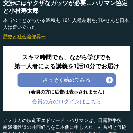
交渉にはヤクザなガッツが必要…ハリマン協定
と小村寿太郎
本当のことがわかる昭和史《6》人種差別を打破せんと日本
人は奮い立った
歴史と社会
渡部昇一
スキマ時間でも、ながら学びでも
第一人者による講義を1話10分でお届け
さっそく始めてみる
（会員の方に広告は表示されません）
会員の方のログインはこちら
アメリカの鉄道王エドワード・ハリマンは、日露戦争後、
南満洲鉄道の共同経営を日本側に申し入れ、桂首相と仮協