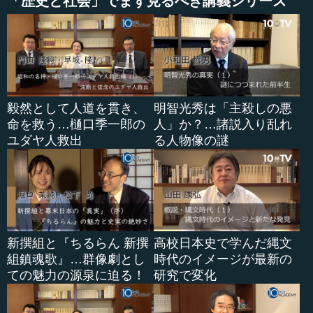
「歴史と社会」でまず見るべき講義シリーズ
毅然として人道を貫き、
明智光秀は「主殺しの悪
命を救う…樋口季一郎の
人」か？…諸説入り乱れ
ユダヤ人救出
る人物像の謎
新撰組と『ちるらん 新撰
高校日本史で学んだ縄文
組鎮魂歌』…群像劇とし
時代のイメージが最新の
ての魅力の源泉に迫る！
研究で変化