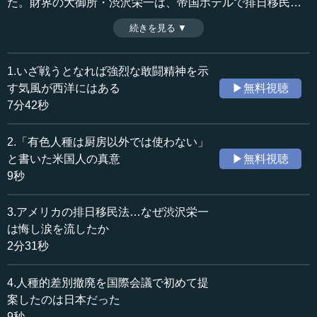
た。財界の大御所・渋沢栄一は、帝国ホテルで排日移民法
成立に憤る演説をしているが、悔し涙を流しつつ語ったと
続きを見る ▼
時間：2分31秒
いわれている。上智大学名誉教授・渡部昇一氏によるシリ
収録日：2015年2月2日
ーズ「本当のことがわかる昭和史」第六章・第３回。
追加日：2015年9月14日
1.いざ戦うとなれば強烈な敢闘精神を示
カテゴリー：
す気風が西洋にはある
▶無料視聴
歴史・民族
日本史（大正～現代）
7分42秒
≪全文≫
2.「有色人種は厨房以外では使わない」
いまの日本人がわからなくなっているのは、このアメリ
と書いた米国人の真意
▶無料視聴
カによる日本からの移民禁止に対して、当時の日本人が抱
9秒
いた悔しさだろう。
3.アメリカの排日移民法…なぜ渋沢栄一
大正１３年（１９２４）にアメリカで、いわゆる排日移
は悔し涙を流したか
民法として知られる新移民法ができたとき、アメリカ大使
2分31秒
館の隣の井上子爵邸で切腹する人さえいたのである。元来
は親米的だった学者や思想家、実業家の間にも、反米感情
が現われた。
4.人種的差別撤廃を国際会議で初めて提
案したのは日本だった
日本の近代資本主義の発展に貢献した財界の大御所であ
9秒