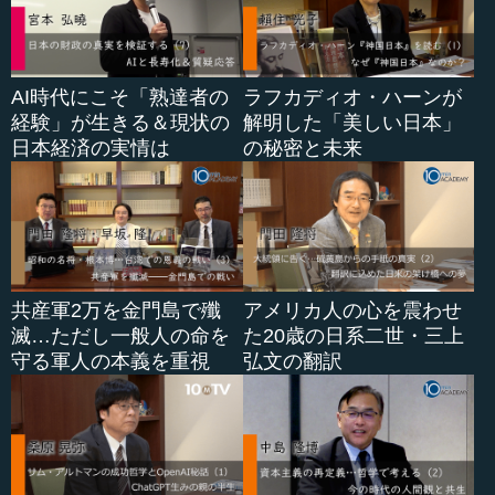
AI時代にこそ「熟達者の
ラフカディオ・ハーンが
経験」が生きる＆現状の
解明した「美しい日本」
日本経済の実情は
の秘密と未来
共産軍2万を金門島で殲
アメリカ人の心を震わせ
滅…ただし一般人の命を
た20歳の日系二世・三上
守る軍人の本義を重視
弘文の翻訳