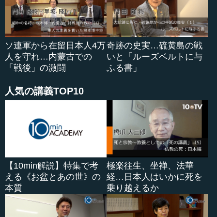
ソ連軍から在留日本人4万
奇跡の史実…硫黄島の戦
人を守れ…内蒙古での
いと「ルーズベルトに与
「戦後」の激闘
ふる書」
人気の講義TOP10
【10min解説】特集で考
極楽往生、坐禅、法華
える《お盆とあの世》の
経…日本人はいかに死を
本質
乗り越えるか