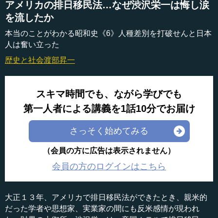
アメリカの排日移民法…なぜ渋沢栄一は悔し涙
を流したか
本当のことがわかる昭和史《6》人種差別を打破せんと日本
人は奮い立った
歴史と社会
渡部昇一
スキマ時間でも、ながら学びでも
第一人者による講義を1話10分でお届け
さっそく始めてみる
（会員の方に広告は表示されません）
会員の方のログインはこちら
大正１３年、アメリカで排日移民法ができたとき、親米的
だった学者や思想家、実業家の間にも反米感情が現われ