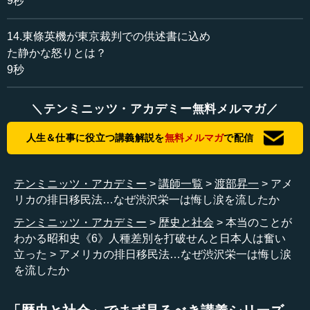
9秒
14.東條英機が東京裁判での供述書に込め
た静かな怒りとは？
9秒
＼テンミニッツ・アカデミー無料メルマガ／
人生＆仕事に役立つ講義解説を
無料メルマガ
で配信
テンミニッツ・アカデミー
講師一覧
渡部昇一
アメ
リカの排日移民法…なぜ渋沢栄一は悔し涙を流したか
テンミニッツ・アカデミー
歴史と社会
本当のことが
わかる昭和史《6》人種差別を打破せんと日本人は奮い
立った
アメリカの排日移民法…なぜ渋沢栄一は悔し涙
を流したか