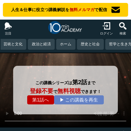
人生＆仕事に役立つ講義解説を
無料メルマガ
で配信
注目
ログイン
検索
芸術と文化
政治と経済
ホーム
歴史と社会
哲学と生き
第2話
この講義シリーズは
まで
登録不要
無料視聴
で
できます！
第1話へ
▶ この講義を再生