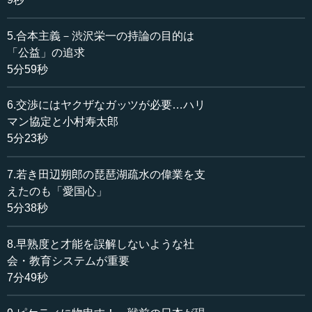
る渋沢栄一でさえ、大正１３年４月１７日に帝国ホテルで
開催された汎太平洋倶楽部の例会で、アメリカでの排日移
5.合本主義－渋沢栄一の持論の目的は
民法成立に憤る演説をしている。悔し涙を流しつつ語った
「公益」の追求
といわれる演説である。対日移民法ができるまでの流れ
5分59秒
や、当時の雰囲気がとてもわかりやすい演説なので、ずい
ぶん長くなるが主要部分を抜粋したい（読みやすさに配慮
6.交渉にはヤクザなガッツが必要…ハリ
して、文字遣いや表記を適宜変更し、読点や改行などを施
マン協定と小村寿太郎
している）。
5分23秒
〈私は少年の頃よりいささか漢籍を修めていたために、
おのずから内を尊び外を卑しむの風になずみ、その極み、
7.若き田辺朔郎の琵琶湖疏水の偉業を支
当時の攘夷論者の中に加わって、皇室を尊崇し、外国を排
えたのも「愛国心」
斥するの説を主張したのであります。しかし、ただ論じた
5分38秒
だけでありますから、大いなる効果はなかったけれども、
これは全然間違ったこととは申されないのであります。
8.早熟度と才能を誤解しないような社
しかして、その頃の攘夷論者は何を目的として外国を非
会・教育システムが重要
難したかというと──一昨年までわが同盟国であったイギリ
7分49秒
スのことを申すのは心苦しいことでありますが、彼の支那
の道光年中にイギリスと支那との間にいわゆる阿片戦争が