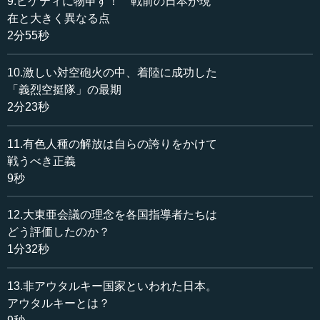
9.ピケティに物申す！ 戦前の日本が現
起こった。その事柄の詳細は知りえませんけれども、イギ
在と大きく異なる点
リスのほうが無理であったと思います。つまりイギリスか
2分55秒
ら支那人民の害となる阿片を売り込んで、その結果戦争と
なって、結局支那は土地を割譲して和を講じたのでありま
す。
10.激しい対空砲火の中、着陸に成功した
この阿片戦争のことを知った当時のわが有志家は、これ
「義烈空挺隊」の最期
は日本のために大変だ、アメリカもイギリスと同じことを
2分23秒
やるのではないかと思うて、痛切に攘夷論を唱えたのであ
ります。
11.有色人種の解放は自らの誇りをかけて
然るに、その後私は家を出て京都に上り浪人となり、そ
戦うべき正義
れから一橋家の家来となってだんだん境遇が変わるととも
9秒
に、外国を知るべき機会を得まして、明治維新の前年には
フランスに渡航したが、その頃から攘夷論の夢が醒めまし
12.大東亜会議の理念を各国指導者たちは
た。ことに爾後のアメリカとの国交を観察すると、同国は
どう評価したのか？
正義により、人道を重んずる国であるということを、...
1分32秒
13.非アウタルキー国家といわれた日本。
アウタルキーとは？