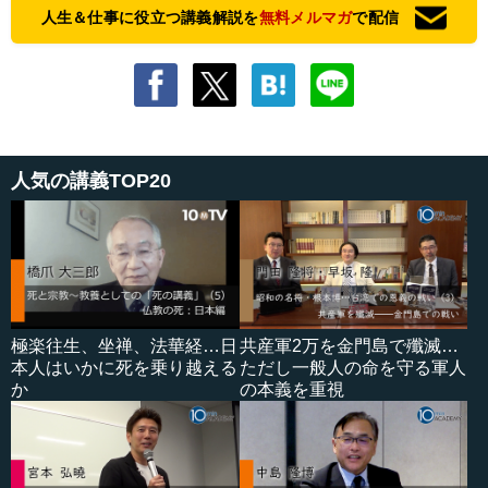
人生＆仕事に役立つ講義解説を
無料メルマガ
で配信
人気の講義TOP20
極楽往生、坐禅、法華経…日
共産軍2万を金門島で殲滅…
本人はいかに死を乗り越える
ただし一般人の命を守る軍人
か
の本義を重視