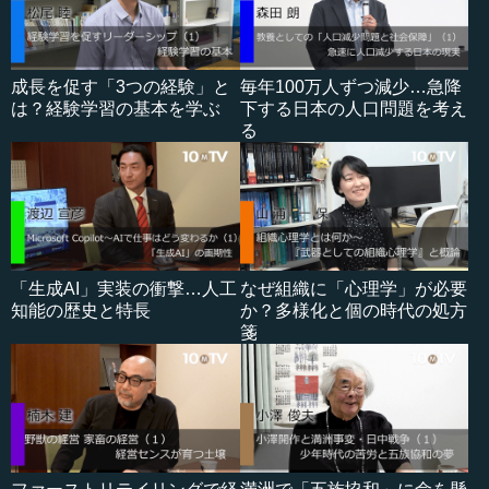
成長を促す「3つの経験」と
毎年100万人ずつ減少…急降
は？経験学習の基本を学ぶ
下する日本の人口問題を考え
る
「生成AI」実装の衝撃…人工
なぜ組織に「心理学」が必要
知能の歴史と特長
か？多様化と個の時代の処方
箋