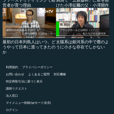
ファーストリテイリングで経
満洲で「五族協和」に命を懸
営者が育つ理由
けた小澤征爾の父・小澤開作
最初の日本列島人はいつ、ど
太陽系は銀河系の中で塵のよ
うやって日本に渡ってきたの
うに小さな存在でしかない
か
利用規約
プライバシーポリシー
お問い合わせ
よくあるご質問
対応機種
特定商取引法に基づく表示
講師リクエスト
法人窓口
マイメニュー削除(spモード決済)
ログイン