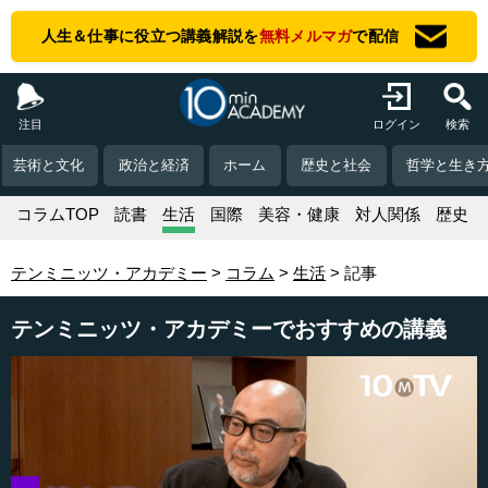
人生＆仕事に役立つ講義解説を
無料メルマガ
で配信
注目
ログイン
検索
芸術と文化
政治と経済
ホーム
歴史と社会
哲学と生き
コラムTOP
読書
生活
国際
美容・健康
対人関係
歴史
テンミニッツ・アカデミー
コラム
生活
記事
テンミニッツ・アカデミーでおすすめの講義