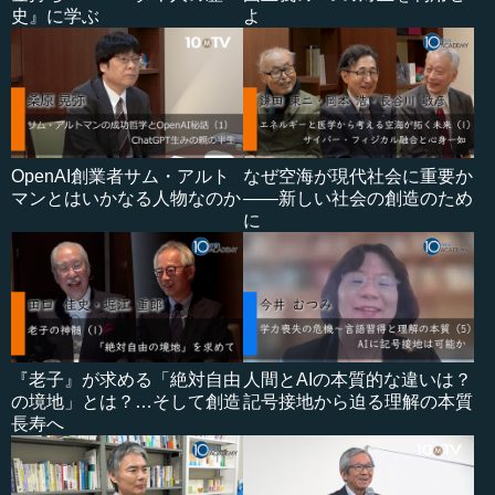
史』に学ぶ
よ
OpenAI創業者サム・アルト
なぜ空海が現代社会に重要か
マンとはいかなる人物なのか
――新しい社会の創造のため
に
『老子』が求める「絶対自由
人間とAIの本質的な違いは？
の境地」とは？…そして創造
記号接地から迫る理解の本質
長寿へ