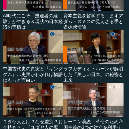
AI時代にこそ「熟達者の経
資本主義を哲学する…まずア
験」が生きる＆現状の日本経
ダム・スミスの見えざる手と
済の実情は
道徳感情論
中国古代史の真実と『キング
ラフカディオ・ハーンが解明
ダム』…史実がわかれば物語
した「美しい日本」の秘密と
はもっと面白い
未来
ユダヤ人とは？なぜ差別？お
レーニン演説…革命のため帝
金持ち？…『ユダヤ人の歴
国主義の3つの対立を利用せ