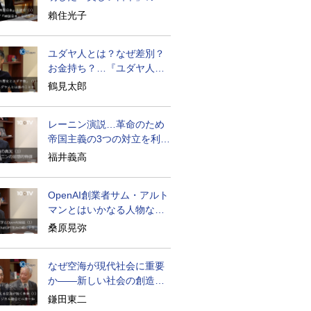
密と未来
賴住光子
ユダヤ人とは？なぜ差別？
お金持ち？…『ユダヤ人の
歴史』に学ぶ
鶴見太郎
レーニン演説…革命のため
帝国主義の3つの対立を利用
せよ
福井義高
OpenAI創業者サム・アルト
マンとはいかなる人物なの
か
桑原晃弥
なぜ空海が現代社会に重要
か――新しい社会の創造の
ために
鎌田東二