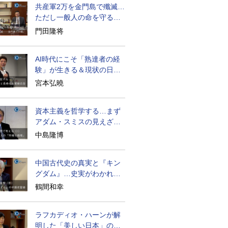
共産軍2万を金門島で殲滅…
ただし一般人の命を守る軍
人の本義を重視
門田隆将
AI時代にこそ「熟達者の経
験」が生きる＆現状の日本
経済の実情は
宮本弘曉
資本主義を哲学する…まず
アダム・スミスの見えざる
手と道徳感情論
中島隆博
中国古代史の真実と『キン
グダム』…史実がわかれば
物語はもっと面白い
鶴間和幸
ラフカディオ・ハーンが解
明した「美しい日本」の秘