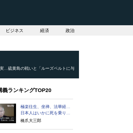
ビジネス
経済
政治
実…硫黄島の戦いと「ルーズベルトに与
義ランキングTOP20
極楽往生、坐禅、法華経…
日本人はいかに死を乗り越
えるか
橋爪大三郎