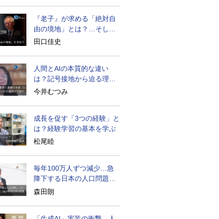
『老子』が求める「絶対自
由の境地」とは？…そして
創造長寿へ
田口佳史
人間とAIの本質的な違い
は？記号接地から迫る理解
の本質
今井むつみ
成長を促す「3つの経験」と
は？経験学習の基本を学ぶ
松尾睦
毎年100万人ずつ減少…急
降下する日本の人口問題を
考える
森田朗
「生成AI」実装の衝撃…人