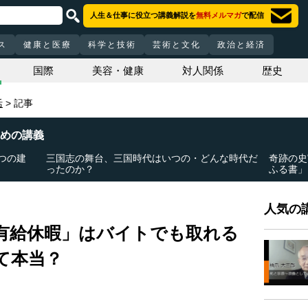
人生＆仕事に役立つ講義解説を
無料メルマガ
で配信
ス
健康と医療
科学と技術
芸術と文化
政治と経済
国際
美容・健康
対人関係
歴史
活
記事
めの講義
つの建
三国志の舞台、三国時代はいつの・どんな時代だ
奇跡の史
ったのか？
ふる書」
人気の講
有給休暇」はバイトでも取れる
て本当？