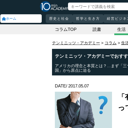
ホーム
歴史と社会
哲学と生き方
経営ビジネ
コラムTOP
読書
生活
テンミニッツ・アカデミー
コラム
生
テンミニッツ・アカデミーでおすす
アメリカの理念と本質とは？…まず「三
国」から原点に迫る
DATE/ 2017.05.07
「
っ