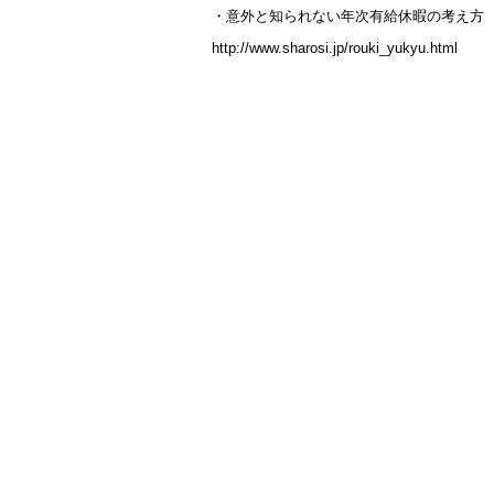
・意外と知られない年次有給休暇の考え方
http://www.sharosi.jp/rouki_yukyu.html