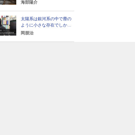
たのか
海部陽介
太陽系は銀河系の中で塵の
ように小さな存在でしかな
い
岡朋治