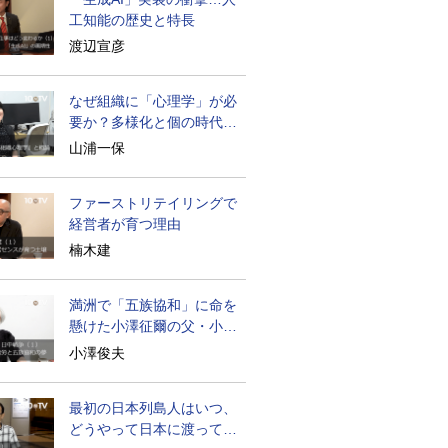
工知能の歴史と特長
渡辺宣彦
なぜ組織に「心理学」が必
要か？多様化と個の時代の
処方箋
山浦一保
ファーストリテイリングで
経営者が育つ理由
楠木建
満洲で「五族協和」に命を
懸けた小澤征爾の父・小澤
開作
小澤俊夫
最初の日本列島人はいつ、
どうやって日本に渡ってき