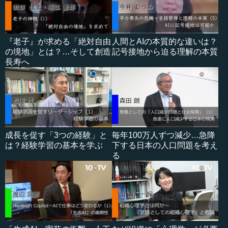
『老子』が求める「絶対自由
人間とAIの本質的な違いは？
の境地」とは？…そして創造
記号接地から迫る理解の本質
長寿へ
成長を促す「3つの経験」と
毎年100万人ずつ減少…急降
は？経験学習の基本を学ぶ
下する日本の人口問題を考え
る