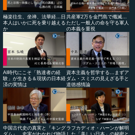
極楽往生、坐禅、法華経…日
共産軍2万を金門島で殲滅…
本人はいかに死を乗り越える
ただし一般人の命を守る軍人
か
の本義を重視
AI時代にこそ「熟達者の経
資本主義を哲学する…まずア
験」が生きる＆現状の日本経
ダム・スミスの見えざる手と
済の実情は
道徳感情論
中国古代史の真実と『キング
ラフカディオ・ハーンが解明
ダム』…史実がわかれば物語
した「美しい日本」の秘密と