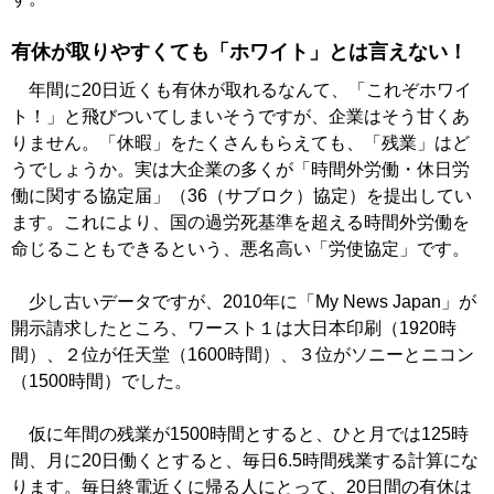
有休が取りやすくても「ホワイト」とは言えない！
年間に20日近くも有休が取れるなんて、「これぞホワイ
ト！」と飛びついてしまいそうですが、企業はそう甘くあ
りません。「休暇」をたくさんもらえても、「残業」はど
うでしょうか。実は大企業の多くが「時間外労働・休日労
働に関する協定届」（36（サブロク）協定）を提出してい
ます。これにより、国の過労死基準を超える時間外労働を
命じることもできるという、悪名高い「労使協定」です。
少し古いデータですが、2010年に「My News Japan」が
開示請求したところ、ワースト１は大日本印刷（1920時
間）、２位が任天堂（1600時間）、３位がソニーとニコン
（1500時間）でした。
仮に年間の残業が1500時間とすると、ひと月では125時
間、月に20日働くとすると、毎日6.5時間残業する計算にな
ります。毎日終電近くに帰る人にとって、20日間の有休は