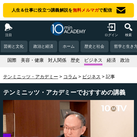
人生＆仕事に役立つ講義解説を
無料メルマガ
で配信
注目
ログイン
検索
芸術と文化
政治と経済
ホーム
歴史と社会
哲学と生き
活
国際
美容・健康
対人関係
歴史
ビジネス
経済
政治
テンミニッツ・アカデミー
コラム
ビジネス
記事
テンミニッツ・アカデミーでおすすめの講義