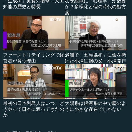
「生成AI」実装の衝撃…人工
なぜ組織に「心理学」が必要
知能の歴史と特長
か？多様化と個の時代の処方
箋
ファーストリテイリングで経
満洲で「五族協和」に命を懸
営者が育つ理由
けた小澤征爾の父・小澤開作
最初の日本列島人はいつ、ど
太陽系は銀河系の中で塵のよ
うやって日本に渡ってきたの
うに小さな存在でしかない
か