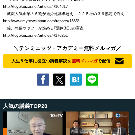
http://toyokeizai.net/articles/-/164317
・就職人気企業の６割が過労死基準超え ２２５社の３６協定で判明
http://www.mynewsjapan.com/reports/1385/
・佐川急便やヤフーが進める｢週休3日｣の盲点
http://toyokeizai.net/articles/-/176261
＼テンミニッツ・アカデミー無料メルマガ／
人生＆仕事に役立つ講義解説を
無料メルマガ
で配信
人気の講義TOP20