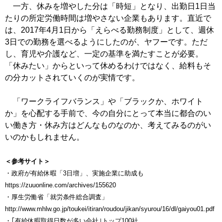
一方、休みを増やした分は「時短」となり、出勤日1日当
たりの所定労働時間は増やさない企業もあります。直近で
は、2017年4月1日から「えらべる勤務制度」として、週休
3日での勤務を選べるようにしたのが、ヤフーです。ただ
し、育児や介護など、一定の基準を満たすことが必要。
「休みたい」からといって休めるわけではなく、給料もそ
の分カットされていくのが実情です。
「ワークライフバランス」や「ブラックか、ホワイト
か」を心配する手前で、今の自分にとって本当に都合のい
い働き方・休み方はどんなものなのか、考えてみるのがい
いのかもしれません。
＜参考サイト＞
・政府が有給休暇「3日増」、実施企業に助成も
https://zuuonline.com/archives/155620
・厚生労働省「就労条件総合調査」
http://www.mhlw.go.jp/toukei/itiran/roudou/jikan/syurou/16/dl/gaiyou01.pdf
・｢有給休暇取得日数が多い会社｣トップ100社