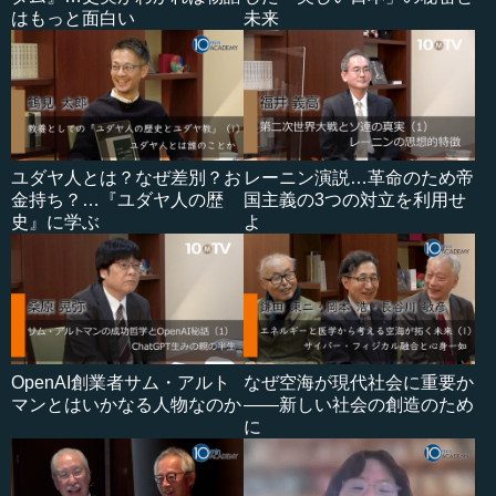
はもっと面白い
未来
ユダヤ人とは？なぜ差別？お
レーニン演説…革命のため帝
金持ち？…『ユダヤ人の歴
国主義の3つの対立を利用せ
史』に学ぶ
よ
OpenAI創業者サム・アルト
なぜ空海が現代社会に重要か
マンとはいかなる人物なのか
――新しい社会の創造のため
に