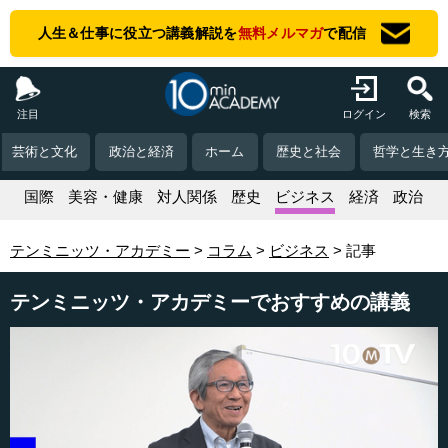
人生＆仕事に役立つ講義解説を
無料メルマガ
で配信
注目
ログイン
検索
芸術と文化
政治と経済
ホーム
歴史と社会
哲学と生き
活
国際
美容・健康
対人関係
歴史
ビジネス
経済
政治
テンミニッツ・アカデミー
コラム
ビジネス
記事
テンミニッツ・アカデミーでおすすめの講義