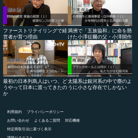
ファーストリテイリングで経
満洲で「五族協和」に命を懸
営者が育つ理由
けた小澤征爾の父・小澤開作
最初の日本列島人はいつ、ど
太陽系は銀河系の中で塵のよ
うやって日本に渡ってきたの
うに小さな存在でしかない
か
利用規約
プライバシーポリシー
お問い合わせ
よくあるご質問
対応機種
特定商取引法に基づく表示
講師リクエスト