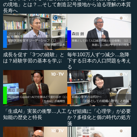
の境地」とは？…そして創造
記号接地から迫る理解の本質
長寿へ
成長を促す「3つの経験」と
毎年100万人ずつ減少…急降
は？経験学習の基本を学ぶ
下する日本の人口問題を考え
る
「生成AI」実装の衝撃…人工
なぜ組織に「心理学」が必要
知能の歴史と特長
か？多様化と個の時代の処方
箋