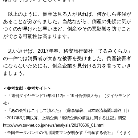
以上のように、倒産は見る人が見れば、何かしら兆候が
あることが分かりました。当然ながら、倒産の兆候に気が
つくのが早ければ早いほど、倒産やその悪影響を防ぐこと
ができる可能性は高まります。
思い返せば、2017年春、格安旅行業社「てるみくらぶ」
の一件では消費者が大きな被害を受けました。倒産被害者
にならないためにも、倒産企業を見分ける力を養っていき
ましょう。
＜参考文献・参考サイト＞
・『週刊ダイヤモンド17年8月12日・19日合併特大号』（ダイヤモンド
社）
・『あの会社はこうして潰れた』（藤森徹著、日本経済新聞出版社刊）
・2017年3月期決算、上場企業「継続企業の前提に関する注記」調査
http://www.tsr-net.co.jp/news/analysis/20170606_01.html
・帝国データバンクの信用調査マンが明かす「倒産する会社」「うまく