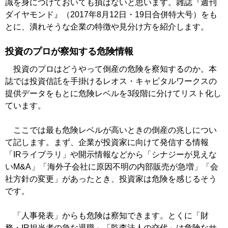
識を身につけておいても損はないと思います。雑誌『週刊
ダイヤモンド』（2017年8月12日・19日合併特大号）をも
とに、潰れそうな企業の特徴や見分け方を紹介します。
投資のプロが察知する危険情報
投資のプロはどうやって倒産の危険を察知するのか。本
誌では投資信託を手掛けるレオス・キャピタルワークスの
提供データをもとに危険レベルを3段階に分けてリスト化し
ています。
ここでは最も危険レベルが高いときの倒産の兆しについ
て記します。まず、企業が投資家に向けて発信する情報
「IRライブラリ」や開示情報などから「シナジーが見えな
いM&A」「海外子会社に原因不明の内部販売が急増」「会
社方針の変更」があったとき、投資家は危険を感じるそう
です。
「人事発表」からも危険は察知できます。とくに「財
務・IR担当者の急な退職」「監査法人の交代」は危険なサ