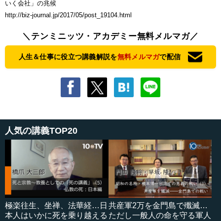
いく会社」の兆候
http://biz-journal.jp/2017/05/post_19104.html
＼テンミニッツ・アカデミー無料メルマガ／
人生＆仕事に役立つ講義解説を
無料メルマガ
で配信
人気の講義TOP20
極楽往生、坐禅、法華経…日
共産軍2万を金門島で殲滅…
本人はいかに死を乗り越える
ただし一般人の命を守る軍人