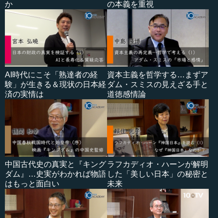
か
の本義を重視
AI時代にこそ「熟達者の経
資本主義を哲学する…まずア
験」が生きる＆現状の日本経
ダム・スミスの見えざる手と
済の実情は
道徳感情論
中国古代史の真実と『キング
ラフカディオ・ハーンが解明
ダム』…史実がわかれば物語
した「美しい日本」の秘密と
はもっと面白い
未来