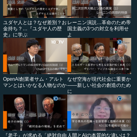
ユダヤ人とは？なぜ差別？お
レーニン演説…革命のため帝
金持ち？…『ユダヤ人の歴
国主義の3つの対立を利用せ
史』に学ぶ
よ
OpenAI創業者サム・アルト
なぜ空海が現代社会に重要か
マンとはいかなる人物なのか
――新しい社会の創造のため
に
『老子』が求める「絶対自由
人間とAIの本質的な違いは？