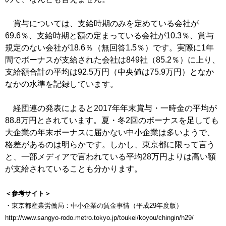
賞与については、支給時期のみを定めている会社が
69.6％、支給時期と額の定まっている会社が10.3％、賞与
規定のない会社が18.6％（無回答1.5％）です。実際に1年
間でボーナスが支給された会社は849社（85.2％）に上り、
支給額合計の平均は92.5万円（中央値は75.9万円）となか
なかの水準を記録しています。
経団連の発表によると2017年年末賞与・一時金の平均が
88.8万円とされています。夏・冬2回のボーナスを足しても
大企業の年末ボーナスに届かない中小企業は多いようで、
格差があるのは明らかです。しかし、東京都に限って言う
と、一部メディアで言われている平均28万円よりは高い額
が支給されていることも分かります。
＜参考サイト＞
・東京都産業労働局：中小企業の賃金事情（平成29年度版）
http://www.sangyo-rodo.metro.tokyo.jp/toukei/koyou/chingin/h29/