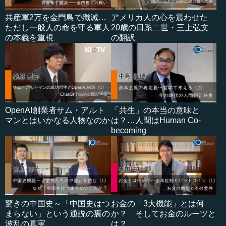
共産軍2万を金門島で殲滅…
アメリカ人の心を震わせた
ただし一般人の命を守る軍人
20歳の日系二世・三上弘文
の本義を重視
の翻訳
OpenAI創業者サム・アルト
「共生」の本当の意味と
マンとはいかなる人物なのか
は？…人間はHuman Co-
becoming
驚きの中国史～「中国史はつ
お金の「3大機能」とは何
まらない」という通説の裏の
か？ そしてお金のルーツと
波乱の真実
は？