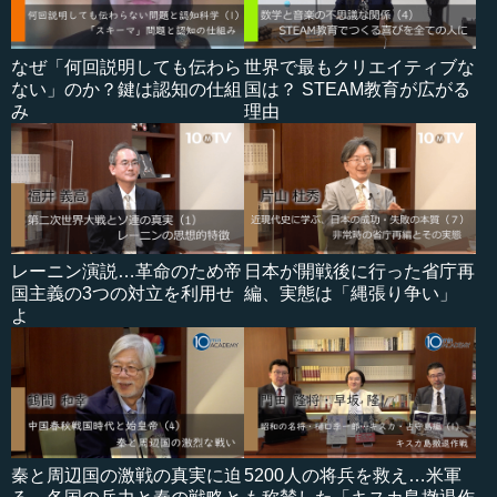
なぜ「何回説明しても伝わら
世界で最もクリエイティブな
ない」のか？鍵は認知の仕組
国は？ STEAM教育が広がる
み
理由
レーニン演説…革命のため帝
日本が開戦後に行った省庁再
国主義の3つの対立を利用せ
編、実態は「縄張り争い」
よ
秦と周辺国の激戦の真実に迫
5200人の将兵を救え…米軍