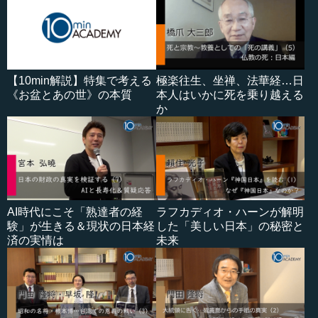
【10min解説】特集で考える
極楽往生、坐禅、法華経…日
《お盆とあの世》の本質
本人はいかに死を乗り越える
か
AI時代にこそ「熟達者の経
ラフカディオ・ハーンが解明
験」が生きる＆現状の日本経
した「美しい日本」の秘密と
済の実情は
未来