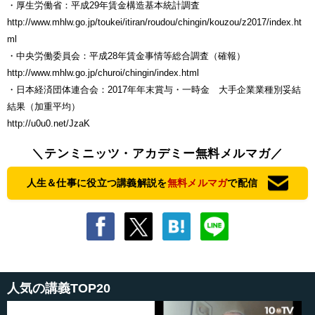
・厚生労働省：平成29年賃金構造基本統計調査
http://www.mhlw.go.jp/toukei/itiran/roudou/chingin/kouzou/z2017/index.ht
ml
・中央労働委員会：平成28年賃金事情等総合調査（確報）
http://www.mhlw.go.jp/churoi/chingin/index.html
・日本経済団体連合会：2017年年末賞与・一時金 大手企業業種別妥結
結果（加重平均）
http://u0u0.net/JzaK
＼テンミニッツ・アカデミー無料メルマガ／
人生＆仕事に役立つ講義解説を
無料メルマガ
で配信
人気の講義TOP20