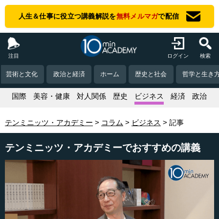
人生＆仕事に役立つ講義解説を
無料メルマガ
で配信
注目
ログイン
検索
芸術と文化
政治と経済
ホーム
歴史と社会
哲学と生き
活
国際
美容・健康
対人関係
歴史
ビジネス
経済
政治
テンミニッツ・アカデミー
コラム
ビジネス
記事
テンミニッツ・アカデミーでおすすめの講義