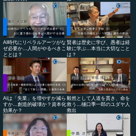
AI時代にリベラルアーツがな
賢者は歴史に学び、愚者は経
ぜ必要か…人間がやるべきこ
験に学ぶ…本当に大切なこと
ととは？
は？
AIは「失業」を増やすか減ら
毅然として人道を貫き、命を
すか…創造的破壊か？資本化
救う…樋口季一郎のユダヤ人
効果か？
救出