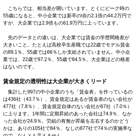
こちらでは、相当差が開いています。とくにピーク時の
55歳になると、中小企業では新卒の頃の2.1倍の44.2万円で
すが、大企業では2.9倍もの61.9万円に上っています。
先のデータとの違いは、大企業では賃金の学歴間格差が
大きいこと。たとえば高校卒生産職では22歳でモデル賃金
の89.1％、55歳では66％しか支給されていません。中小企
業では、22歳で97.2％、55歳で84.5％。大企業ほどの格差
はないのです。
賃金規定の透明性は大企業が大きくリード
集計した997の中小企業のうち「賃金表」を作っているの
は436社（43.7％）、賃金規定はあるが賃金表のない会社が
477社（7.8％）、賃金規定自体のない会社が67社（7.0％）
に上ります。1年間に定期昇給のあった会社は74.9％、なか
った会社が24.9％。労組の有無が昇級を左右するのかどう
かは、ありの105社で84％、なしの877社で74％の実施率な
ので、なんとも言えません。