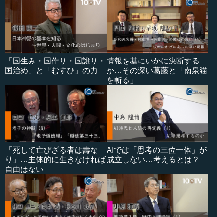
「国生み・国作り・国譲り・
情報を基にいかに決断する
国治め」と「むすひ」の力
か…その深い葛藤と「南泉猫
を斬る」
「死して亡びざる者は壽な
AIでは「思考の三位一体」が
り」…主体的に生きなければ
成立しない…考えるとは？
自由はない