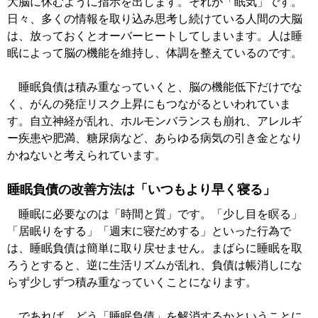
大脳に休むように指示を出します。それが「眠気」です。
日々、多くの情報を取り込み思考し続けている人間の大脳
は、放っておくとオーバーヒートしてしまいます。人は睡
眠によって脳の機能を維持し、体調を整えているのです。
睡眠負債は積み重なっていくと、脳の機能低下だけでな
く、がんの発症リスク上昇にもつながるといわれていま
す。自立神経が乱れ、ホルモンバランスも崩れ、アレルギ
ー疾患や肥満、糖尿病など、あらゆる病気の引き金となり
かねないと考えられています。
睡眠負債の改善方法は「いつもより早く寝る」
睡眠に必要なのは「時間と質」です。「少し目を瞑る」
「居眠りをする」「週末に寝だめする」といった行為で
は、睡眠負債は簡単に取り戻せません。まばらに睡眠を取
ろうとすると、逆に生活リズムが乱れ、負債は帳消しにな
らず少しずつ積み重なっていくことになります。
であれば、どう「睡眠負債」を解消するかということに