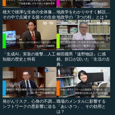
雄大で雄渾な生命の全体像…
地政学をわかりやすく解説…
その中で点滅する個々の生命
地政学の「3つの柱」とは？
「生成AI」実装の衝撃…人工
柳田國男『遠野物語』に感
知能の歴史と特長
銘、折口が説いた「生活の古
典」
発がんリスク、心身の不調…
職場のメンタルに影響する
シフトワークの悪影響に迫る
「あいさつ」、その効用と
は？