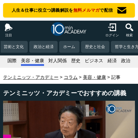
人生＆仕事に役立つ講義解説を
無料メルマガ
で配信
注目
ログイン
検索
芸術と文化
政治と経済
ホーム
歴史と社会
哲学と生き
活
国際
美容・健康
対人関係
歴史
ビジネス
経済
政治
テンミニッツ・アカデミー
コラム
美容・健康
記事
テンミニッツ・アカデミーでおすすめの講義