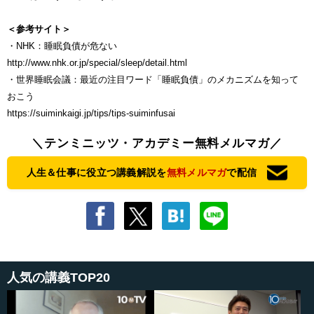
＜参考サイト＞
・NHK：睡眠負債が危ない
http://www.nhk.or.jp/special/sleep/detail.html
・世界睡眠会議：最近の注目ワード「睡眠負債」のメカニズムを知って
おこう
https://suiminkaigi.jp/tips/tips-suiminfusai
＼テンミニッツ・アカデミー無料メルマガ／
人生＆仕事に役立つ講義解説を
無料メルマガ
で配信
人気の講義TOP20