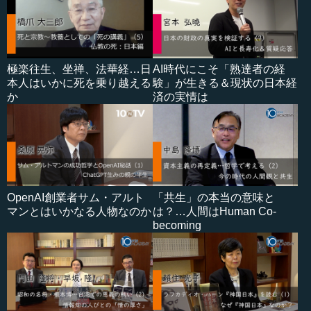
極楽往生、坐禅、法華経…日
AI時代にこそ「熟達者の経
本人はいかに死を乗り越える
験」が生きる＆現状の日本経
か
済の実情は
OpenAI創業者サム・アルト
「共生」の本当の意味と
マンとはいかなる人物なのか
は？…人間はHuman Co-
becoming