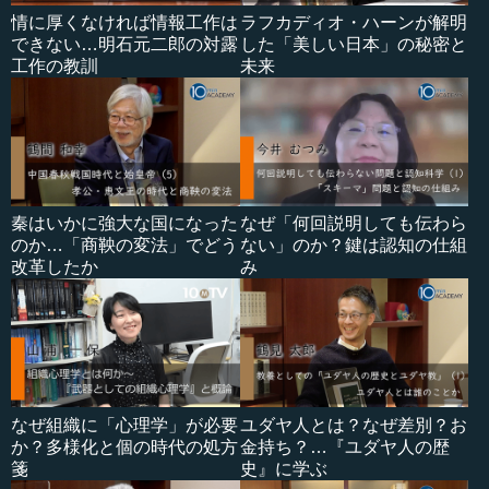
情に厚くなければ情報工作は
ラフカディオ・ハーンが解明
できない…明石元二郎の対露
した「美しい日本」の秘密と
工作の教訓
未来
秦はいかに強大な国になった
なぜ「何回説明しても伝わら
のか…「商鞅の変法」でどう
ない」のか？鍵は認知の仕組
改革したか
み
なぜ組織に「心理学」が必要
ユダヤ人とは？なぜ差別？お
か？多様化と個の時代の処方
金持ち？…『ユダヤ人の歴
箋
史』に学ぶ