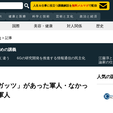
人生＆仕事に役立つ講義解説を
無料メルマガ
で配信
ス
健康と医療
科学と技術
芸術と文化
政治と経済
国際
美容・健康
対人関係
歴史
治
記事
めの講義
く違う
6Gの研究開発を推進する情報通信の民主化
江藤淳と
論家の仕
人気の講
ガッツ」があった軍人・なかっ
軍人