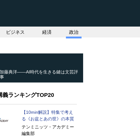
ビジネス
経済
政治
加藤典洋――AI時代を生きる鍵は文芸評
事
義ランキングTOP20
【10min解説】特集で考え
る《お盆とあの世》の本質
テンミニッツ・アカデミー
編集部