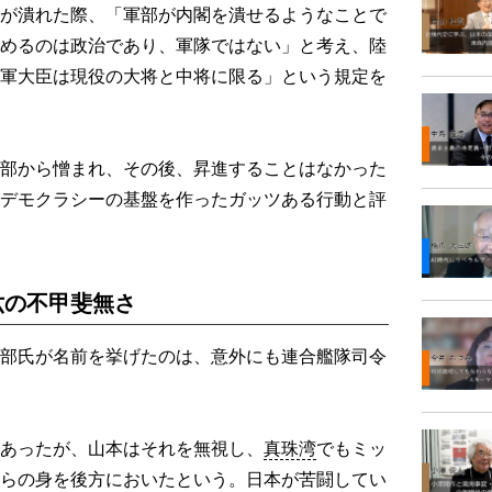
が潰れた際、「軍部が内閣を潰せるようなことで
めるのは政治であり、軍隊ではない」と考え、陸
軍大臣は現役の大将と中将に限る」という規定を
部から憎まれ、その後、昇進することはなかった
デモクラシーの基盤を作ったガッツある行動と評
六の不甲斐無さ
部氏が名前を挙げたのは、意外にも連合艦隊司令
あったが、山本はそれを無視し、
真珠湾
でもミッ
らの身を後方においたという。日本が苦闘してい