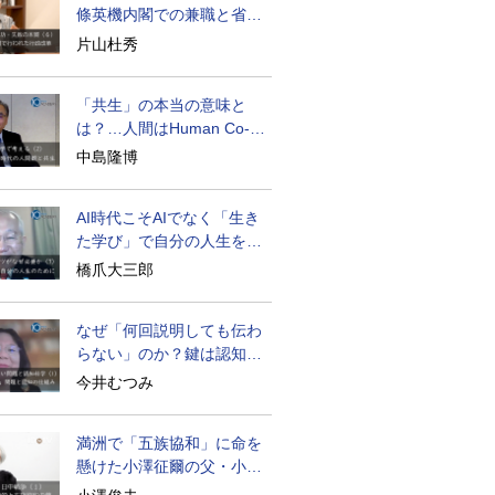
條英機内閣での兼職と省庁
再編
片山杜秀
「共生」の本当の意味と
は？…人間はHuman Co-
becoming
中島隆博
AI時代こそAIでなく「生き
た学び」で自分の人生を膨
らませる
橋爪大三郎
なぜ「何回説明しても伝わ
らない」のか？鍵は認知の
仕組み
今井むつみ
満洲で「五族協和」に命を
懸けた小澤征爾の父・小澤
開作