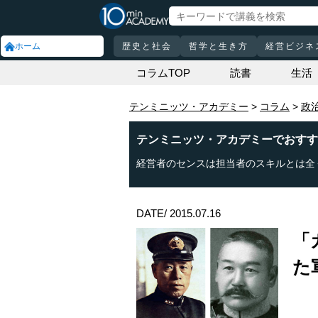
ホーム
歴史と社会
哲学と生き方
経営ビジネ
コラムTOP
読書
生活
テンミニッツ・アカデミー
コラム
政
テンミニッツ・アカデミーでおすす
経営者のセンスは担当者のスキルとは全
DATE/ 2015.07.16
「
た