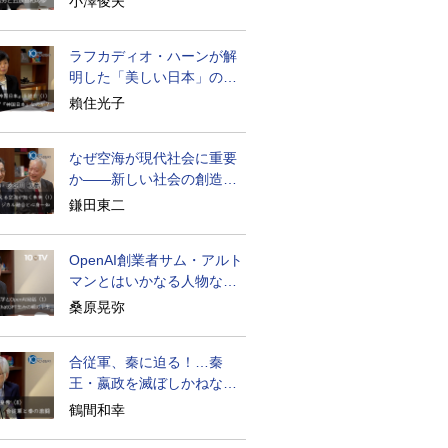
小澤俊夫
ラフカディオ・ハーンが解
明した「美しい日本」の秘
密と未来
賴住光子
なぜ空海が現代社会に重要
か――新しい社会の創造の
ために
鎌田東二
OpenAI創業者サム・アルト
マンとはいかなる人物なの
か
桑原晃弥
合従軍、秦に迫る！…秦
王・嬴政を滅ぼしかねなか
った激戦の史実
鶴間和幸