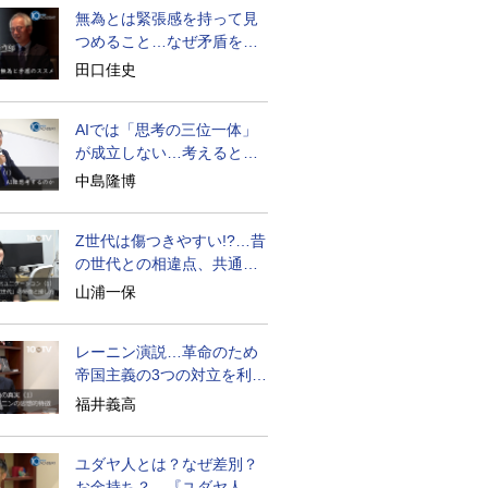
無為とは緊張感を持って見
つめること…なぜ矛盾を大
歓迎すべきか
田口佳史
AIでは「思考の三位一体」
が成立しない…考えると
は？
中島隆博
Z世代は傷つきやすい!?…昔
の世代との相違点、共通点
とは
山浦一保
レーニン演説…革命のため
帝国主義の3つの対立を利用
せよ
福井義高
ユダヤ人とは？なぜ差別？
お金持ち？…『ユダヤ人の