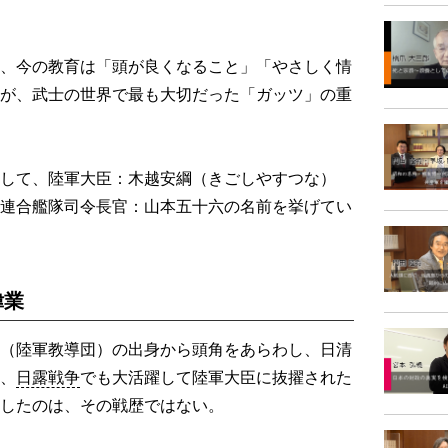
、今の教育は「頭が良くなること」「やさしく情
が、武士の世界で最も大切だった「ガッツ」の重
して、陸軍大臣：木越安綱（きごしやすつな）
連合艦隊司令長官：山本五十六の名前を挙げてい
偉業
（陸軍教導団）の出身から頭角をあらわし、日清
、
日露戦争
でも大活躍して陸軍大臣に抜擢された
したのは、その戦歴ではない。