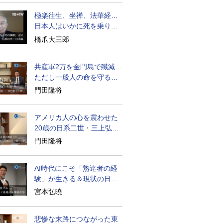
極楽往生、坐禅、法華経…
日本人はいかに死を乗り越
えるか
橋爪大三郎
共産軍2万を金門島で殲滅…
ただし一般人の命を守る軍
人の本義を重視
門田隆将
アメリカ人の心を震わせた
20歳の日系二世・三上弘文
の翻訳
門田隆将
AI時代にこそ「熟達者の経
験」が生きる＆現状の日本
経済の実情は
宮本弘曉
悲惨な末路につながった東