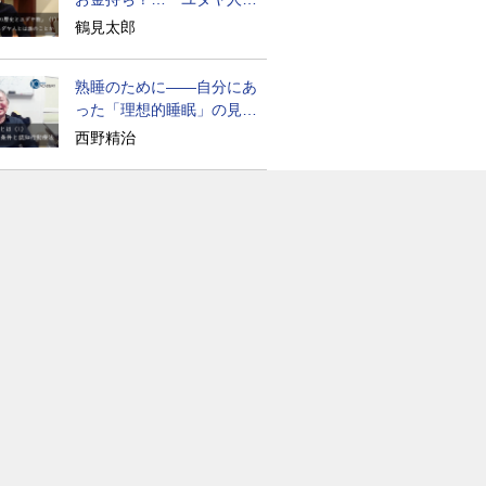
歴史』に学ぶ
鶴見太郎
熟睡のために――自分にあ
った「理想的睡眠」の見つ
け方
西野精治