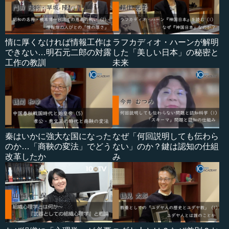
情に厚くなければ情報工作は
ラフカディオ・ハーンが解明
できない…明石元二郎の対露
した「美しい日本」の秘密と
工作の教訓
未来
秦はいかに強大な国になった
なぜ「何回説明しても伝わら
のか…「商鞅の変法」でどう
ない」のか？鍵は認知の仕組
改革したか
み