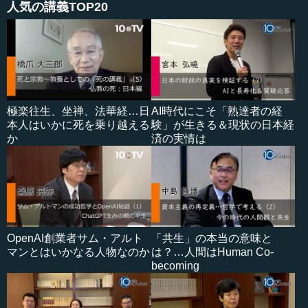
人気の講義TOP20
極楽往生、坐禅、法華経…日
AI時代にこそ「熟達者の経
本人はいかに死を乗り越える
験」が生きる＆現状の日本経
か
済の実情は
OpenAI創業者サム・アルト
「共生」の本当の意味と
マンとはいかなる人物なのか
は？…人間はHuman Co-
becoming