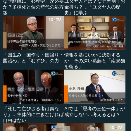
なぜ組織に「心理学」が必要
ユダヤ人とは？なぜ差別？お
か？多様化と個の時代の処方
金持ち？…『ユダヤ人の歴
箋
史』に学ぶ
「国生み・国作り・国譲り・
情報を基にいかに決断する
国治め」と「むすひ」の力
か…その深い葛藤と「南泉猫
を斬る」
「死して亡びざる者は壽な
AIでは「思考の三位一体」が
り」…主体的に生きなければ
成立しない…考えるとは？
自由はない