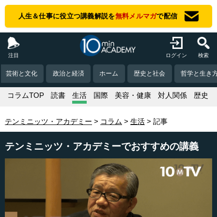
人生＆仕事に役立つ講義解説を
無料メルマガ
で配信
注目
ログイン
検索
芸術と文化
政治と経済
ホーム
歴史と社会
哲学と生き
コラムTOP
読書
生活
国際
美容・健康
対人関係
歴史
テンミニッツ・アカデミー
コラム
生活
記事
テンミニッツ・アカデミーでおすすめの講義