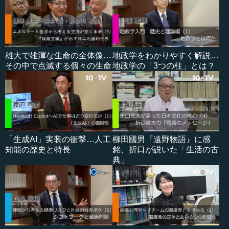
雄大で雄渾な生命の全体像…
地政学をわかりやすく解説…
その中で点滅する個々の生命
地政学の「3つの柱」とは？
「生成AI」実装の衝撃…人工
柳田國男『遠野物語』に感
知能の歴史と特長
銘、折口が説いた「生活の古
典」