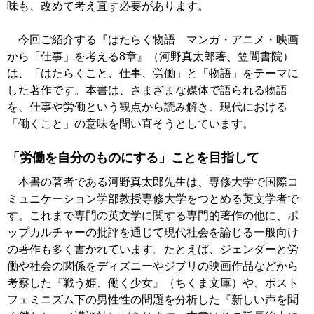
味も、改めて考え直す必要があります。
今回ご紹介する『はたらく物語 マンガ・アニメ・映画
から「仕事」を考える8章』（河野真太郎著、笠間書院）
は、「はたらくこと、仕事、労働」と「物語」をテーマに
した著作です。本書は、さまざまな媒体で語られる物語
を、仕事や労働という観点から読み解き、現代における
「働くこと」の意味を問い直そうとしています。
「労働を自分のものにする」ことを目指して
本書の著者である河野真太郎先生は、専修大学で国際コ
ミュニケーション学部教授専修大学をつとめる英文学者で
す。これまで専門の英文学に関する専門的著作の他に、ポ
ップカルチャーの批評を通じて現代社会を論じる一般向け
の著作も多く書かれています。たとえば、ジェンダーと労
働や社会の関係をディズニーやジブリの映画作品などから
考察した『戦う姫、働く少女』（ちくま文庫）や、ポスト
フェミニズム下の男性性の問題を分析した『新しい声を聞