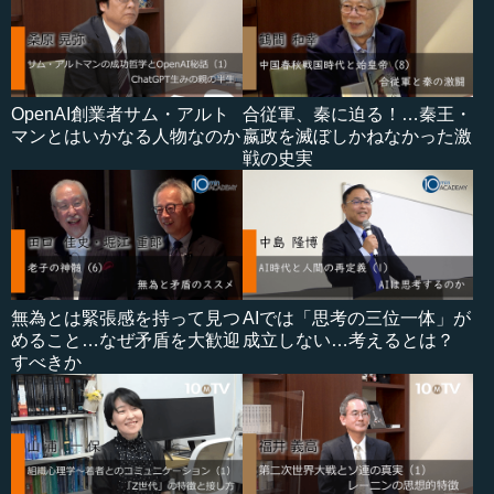
OpenAI創業者サム・アルト
合従軍、秦に迫る！…秦王・
マンとはいかなる人物なのか
嬴政を滅ぼしかねなかった激
戦の史実
無為とは緊張感を持って見つ
AIでは「思考の三位一体」が
めること…なぜ矛盾を大歓迎
成立しない…考えるとは？
すべきか