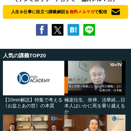
人生＆仕事に役立つ講義解説を
無料メルマガ
で配信
人気の講義TOP20
【10min解説】特集で考える
極楽往生、坐禅、法華経…日
《お盆とあの世》の本質
本人はいかに死を乗り越える
か