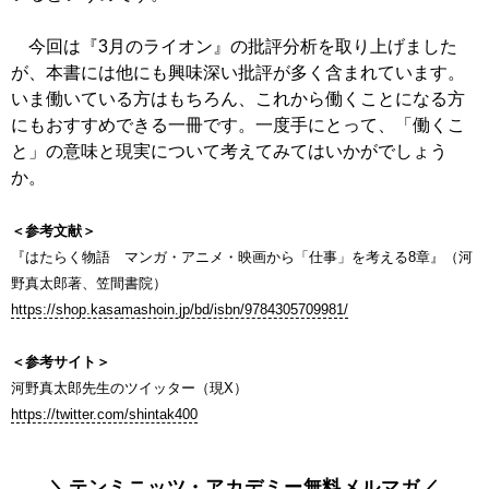
今回は『3月のライオン』の批評分析を取り上げました
が、本書には他にも興味深い批評が多く含まれています。
いま働いている方はもちろん、これから働くことになる方
にもおすすめできる一冊です。一度手にとって、「働くこ
と」の意味と現実について考えてみてはいかがでしょう
か。
＜参考文献＞
『はたらく物語 マンガ・アニメ・映画から「仕事」を考える8章』（河
野真太郎著、笠間書院）
https://shop.kasamashoin.jp/bd/isbn/9784305709981/
＜参考サイト＞
河野真太郎先生のツイッター（現X）
https://twitter.com/shintak400
＼テンミニッツ・アカデミー無料メルマガ／