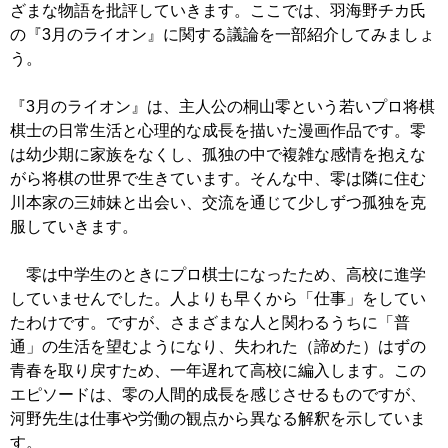
ざまな物語を批評していきます。ここでは、羽海野チカ氏
の『3月のライオン』に関する議論を一部紹介してみましょ
う。
『3月のライオン』は、主人公の桐山零という若いプロ将棋
棋士の日常生活と心理的な成長を描いた漫画作品です。零
は幼少期に家族をなくし、孤独の中で複雑な感情を抱えな
がら将棋の世界で生きています。そんな中、零は隣に住む
川本家の三姉妹と出会い、交流を通じて少しずつ孤独を克
服していきます。
零は中学生のときにプロ棋士になったため、高校に進学
していませんでした。人よりも早くから「仕事」をしてい
たわけです。ですが、さまざまな人と関わるうちに「普
通」の生活を望むようになり、失われた（諦めた）はずの
青春を取り戻すため、一年遅れて高校に編入します。この
エピソードは、零の人間的成長を感じさせるものですが、
河野先生は仕事や労働の観点から異なる解釈を示していま
す。