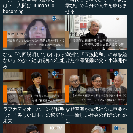
は？…人間はHuman Co-
学び」で自分の人生を膨らま
becoming
せる
なぜ「何回説明しても伝わら
満洲で「五族協和」に命を懸
ない」のか？鍵は認知の仕組
けた小澤征爾の父・小澤開作
み
ラフカディオ・ハーンが解明
なぜ空海が現代社会に重要か
した「美しい日本」の秘密と
――新しい社会の創造のため
未来
に