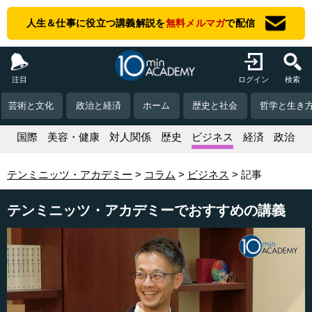
人生＆仕事に役立つ講義解説を
無料メルマガ
で配信
注目
ログイン
検索
芸術と文化
政治と経済
ホーム
歴史と社会
哲学と生き
活
国際
美容・健康
対人関係
歴史
ビジネス
経済
政治
テンミニッツ・アカデミー
コラム
ビジネス
記事
テンミニッツ・アカデミーでおすすめの講義