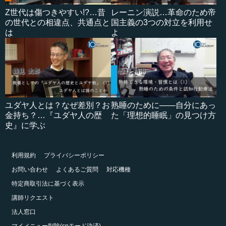
Z世代は傷つきやすい!?…昔
レーニン演説…革命のため帝
の世代との相違点、共通点と
国主義の3つの対立を利用せ
は
よ
ユダヤ人とは？なぜ差別？お
熟睡のために――自分にあっ
金持ち？…『ユダヤ人の歴
た「理想的睡眠」の見つけ方
史』に学ぶ
利用規約
プライバシーポリシー
お問い合わせ
よくあるご質問
対応機種
特定商取引法に基づく表示
講師リクエスト
法人窓口