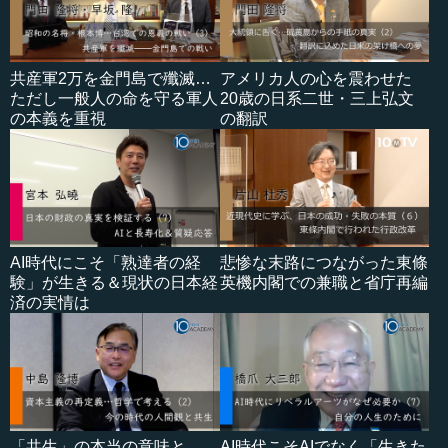
共産軍2万を金門島で殲滅…
アメリカ人の心を震わせた
ただし一般人の命を守る軍人
20歳の日系二世・三上弘文
の本義を重視
の翻訳
AI時代にこそ「熟達者の経
悲惨な末路につながった東條
験」が生きる＆現状の日本経
英機内閣での兼職と省庁再編
済の実情は
「共生」の本当の意味と
AI時代こそAIでなく「生きた