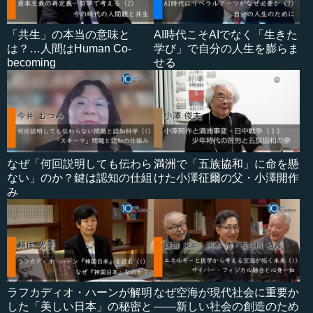
「共生」の本当の意味と
AI時代こそAIでなく「生きた
は？…人間はHuman Co-
学び」で自分の人生を膨らま
becoming
せる
なぜ「何回説明しても伝わら
満洲で「五族協和」に命を懸
ない」のか？鍵は認知の仕組
けた小澤征爾の父・小澤開作
み
ラフカディオ・ハーンが解明
なぜ空海が現代社会に重要か
した「美しい日本」の秘密と
――新しい社会の創造のため