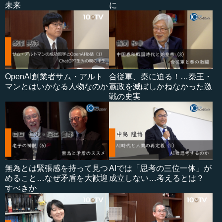
未来
に
OpenAI創業者サム・アルト
合従軍、秦に迫る！…秦王・
マンとはいかなる人物なのか
嬴政を滅ぼしかねなかった激
戦の史実
無為とは緊張感を持って見つ
AIでは「思考の三位一体」が
めること…なぜ矛盾を大歓迎
成立しない…考えるとは？
すべきか