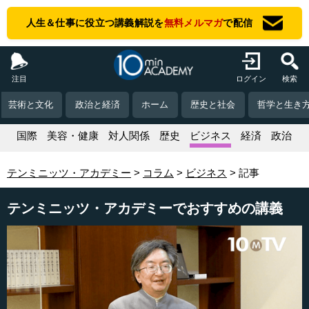
人生＆仕事に役立つ講義解説を
無料メルマガ
で配信
注目
ログイン
検索
芸術と文化
政治と経済
ホーム
歴史と社会
哲学と生き
活
国際
美容・健康
対人関係
歴史
ビジネス
経済
政治
テンミニッツ・アカデミー
コラム
ビジネス
記事
テンミニッツ・アカデミーでおすすめの講義