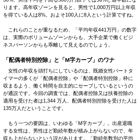
ります。高年収ゾーンを見ると、男性で1,000万円以上年収
を得ている人は8%。およそ100人に8人という計算ですね。
これらのことが重なるため、「平均年収441万円」の数字
は、実際のボリュームゾーンからも、大手企業で働くビジ
ネスパーソンからも乖離して見えるのでしょう。
「配偶者特別控除」と「M字カーブ」のワナ
女性の年収を頭打ちにしているのは、既婚女性パートタ
イマーの多くが「配偶者控除」や「配偶者特別控除」枠に
収まるよう、働く時間を自主的にセーブしているというの
が通説です。今回の調査では、配偶者控除又は扶養控除の
適用を受けた者は1,344 万人、配偶者特別控除を受けた人は
135万人だということです。
もう一つの要因は、いわゆる「M字カーブ」。出産退職
する女性は、男性ほど勤続年数が積み上がらないので、年
収も上がらないという説があります。「勤続年数別の平均