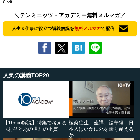
0.pdf
＼テンミニッツ・アカデミー無料メルマガ／
人生＆仕事に役立つ講義解説を
無料メルマガ
で配信
人気の講義TOP20
【10min解説】特集で考える
極楽往生、坐禅、法華経…日
《お盆とあの世》の本質
本人はいかに死を乗り越える
か