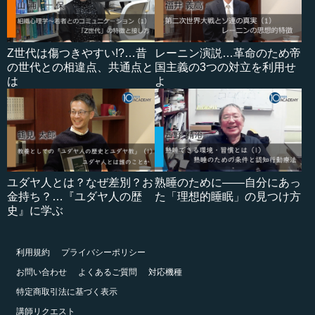
Z世代は傷つきやすい!?…昔
レーニン演説…革命のため帝
の世代との相違点、共通点と
国主義の3つの対立を利用せ
は
よ
ユダヤ人とは？なぜ差別？お
熟睡のために――自分にあっ
金持ち？…『ユダヤ人の歴
た「理想的睡眠」の見つけ方
史』に学ぶ
利用規約
プライバシーポリシー
お問い合わせ
よくあるご質問
対応機種
特定商取引法に基づく表示
講師リクエスト