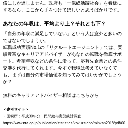
倍にしか達しません。政府も「一億総活躍社会」を看板に
するなら、ここから手をつけてほしいと思うばかりです。
あなたの年収は、平均より上？それとも下？
「自分の年収に満足していない」という人は意外と多いの
ではないでしょうか。
転職成功実績No.1の「
リクルートエージェント
」では、実
績豊富なキャリアアドバイザーがあなたの転職を徹底サポ
ート。希望年収などの条件に沿って、応募先企業との条件
交渉を代行してくれます。今すぐ転職は考えていなくて
も、まずは自分の市場価値を知ってみてはいかがでしょう
か？
無料のキャリアアドバイザー相談は
こちらから
＜参考サイト＞
・国税庁：平成30年分 民間給与実態統計調査
https://www.nta.go.jp/publication/statistics/kokuzeicho/minkan2018/pdf/00