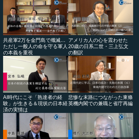
共産軍2万を金門島で殲滅…
アメリカ人の心を震わせた
ただし一般人の命を守る軍人
20歳の日系二世・三上弘文
の本義を重視
の翻訳
AI時代にこそ「熟達者の経
悲惨な末路につながった東條
験」が生きる＆現状の日本経
英機内閣での兼職と省庁再編
済の実情は