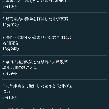
5.幕末の大混乱を招いた幕府の戦略ミス
沖の天子を擁して権力を私しようとする者である」、と岩
9分10秒
倉具視を糾弾したのです。
6.通商条約の難局を打開した井伊直弼
岩倉は、当時、孝明天皇を毒殺したとまで言われていま
11分01秒
した。岩倉は「御前でござるぞ。幼き天子を擁してとは何
事だ。無礼にもほどがある」と反撃しました。大久保利通
7.海外への関心の高まりと公武合体によ
はすかさず「辞官納地をして慶喜は誠意を見せることが先
る開国論
決だ」と主張します。ところが、山内は譲らず、大口論と
13分24秒
なりました。倒幕派はそろそろ一時休憩しようということ
で、休憩に入りました。
8.幕府の経済政策と薩摩藩の財政改革…
会議に出席した部下の岩下方平が西郷隆盛に助言を求め
調所広郷の凄さとは
ます。その西郷が次のように言います。「匕首（あいく
7分59秒
ち）1本あれば、片付きもんそう。岩倉公によく伝えてく
れ」。つまり短刀一本で相手を刺すほどの覚悟があれば、
9.明治維新を可能にした薩摩と長州の経
問題は片付くだろう、と言ったのです。この発言が芸州藩
済力
から土佐藩に伝言され、そして山内の耳に入りました。再
6分13秒
開した会議ではこれを聞き沈黙を守り、終始、岩倉のペー
スで会議が進み、辞官納地が決定しました。この西郷の一