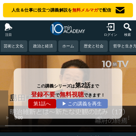
人生＆仕事に役立つ講義解説を
無料メルマガ
で配信
注目
ログイン
検索
芸術と文化
政治と経済
ホーム
歴史と社会
哲学と生き
第2話
この講義シリーズは
まで
登録不要
無料視聴
で
できます！
第1話へ
▶ この講義を再生