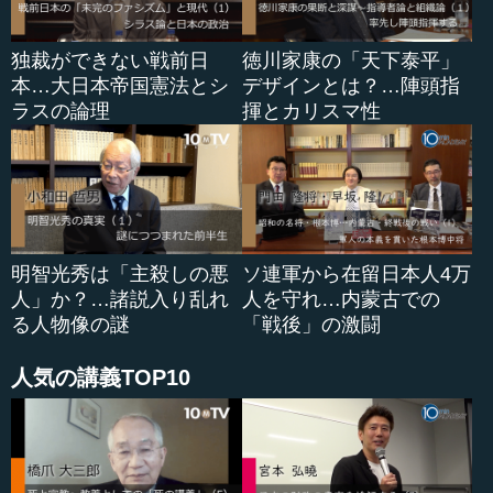
独裁ができない戦前日
徳川家康の「天下泰平」
本…大日本帝国憲法とシ
デザインとは？…陣頭指
ラスの論理
揮とカリスマ性
明智光秀は「主殺しの悪
ソ連軍から在留日本人4万
人」か？…諸説入り乱れ
人を守れ…内蒙古での
る人物像の謎
「戦後」の激闘
人気の講義TOP10