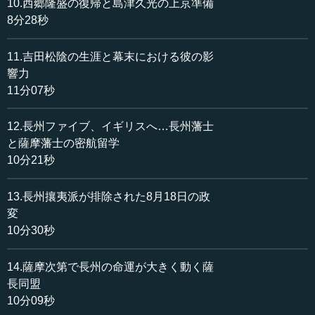
10.西郷隆盛の復帰と島津久光の上京準備
言が決定的だったといわれています。
8分28秒
新政府は慶喜に対して、辞官納地を要求しました。しか
し、新政府内の公議政体派は、慶喜に新政府の参加を求
11.吉田松陰の生涯と幕末における彼の影
め、倒幕派に反撃します。慶喜は、辞官納地の猶予を求め
響力
た上で、わざと衝突を避けるため、大坂城に退去しまし
11分07秒
た。
12.長州ファイブ、イギリスへ…長州藩士
そして、平時であれば公議政体派と幕府派の大名がはる
と薩摩藩士の密航留学
かに多数であるため、松平春嶽や山内らの公議政体派は、
10分21秒
慶喜の側近と協議して、領地返還の条件を緩和し、慶喜を
臨時政府の議定に任命する手順を決めました。これは三職
13.長州攘夷派が排除された8月18日の政
会議でも了承されました。つまり、慶喜の避戦方針で、新
変
政府倒幕派は逆に追い詰められていったのです。
10分30秒
●慶喜、大阪城からの巻き返し
14.薩摩次第で長州の命運が大きく動く薩
長同盟
その時、慶...
10分09秒