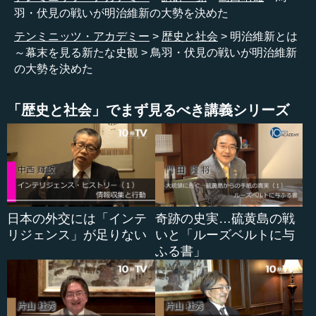
羽・伏見の戦いが明治維新の大勢を決めた
テンミニッツ・アカデミー
歴史と社会
明治維新とは
～幕末を見る新たな史観
鳥羽・伏見の戦いが明治維新
の大勢を決めた
「歴史と社会」でまず見るべき講義シリーズ
日本の外交には「インテ
奇跡の史実…硫黄島の戦
リジェンス」が足りない
いと「ルーズベルトに与
ふる書」