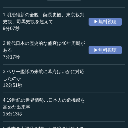
契機になると指摘する。（全17話中第17話）
収録日：2018年7月18日
追加日：2018年12月20日
1.明治維新の全貌…薩長史観、東京裁判
カテゴリー：
史観、司馬史観を超えて
▶無料視聴
歴史・民族
日本史（幕末～明治）
9分07秒
≪全文≫
2.近代日本の歴史的な盛衰は40年周期が
●小御所会議と慶喜の辞官納地
ある
▶無料視聴
7分17秒
王政復古を受けて、慶応3年12月9日（1868年1月3日）夕
刻、朝廷で小御所会議が開かれます。もはや封建時代では
3.ペリー艦隊の来航に幕府はいかに対応
ないということになったのですが、当時10代の明治天皇、
したのか
公家衆、諸大名が出席しました。議定である中山忠能が、
12分51秒
将軍が大政奉還し将軍職を辞任したので、王政の基礎を固
めるためにこの会議を開くのだと、開会を宣言しました。
4.19世紀の世界情勢…日本人の危機感を
公家側からは、慶喜に官位の返上と領地の返納を求める
高めた出来事
という議題が出ました。そうすると山内容堂は「慶喜が召
15分13秒
されていないのは不公平ではないか」と発言します。そし
て、「この暴挙をあえてした2～3の公家の意中は何か。幼