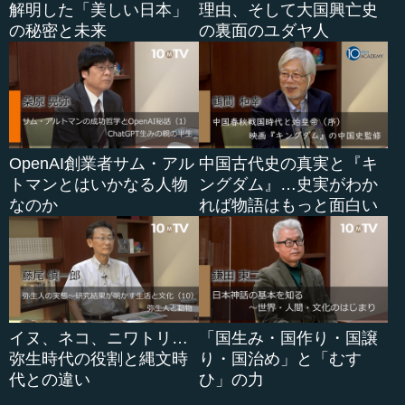
解明した「美しい日本」
理由、そして大国興亡史
の秘密と未来
の裏面のユダヤ人
OpenAI創業者サム・アル
中国古代史の真実と『キ
トマンとはいかなる人物
ングダム』…史実がわか
なのか
れば物語はもっと面白い
イヌ、ネコ、ニワトリ…
「国生み・国作り・国譲
弥生時代の役割と縄文時
り・国治め」と「むす
代との違い
ひ」の力