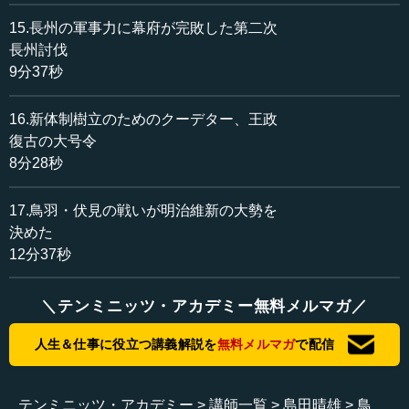
15.長州の軍事力に幕府が完敗した第二次
長州討伐
9分37秒
16.新体制樹立のためのクーデター、王政
復古の大号令
8分28秒
17.鳥羽・伏見の戦いが明治維新の大勢を
決めた
12分37秒
＼テンミニッツ・アカデミー無料メルマガ／
人生＆仕事に役立つ講義解説を
無料メルマガ
で配信
テンミニッツ・アカデミー
講師一覧
島田晴雄
鳥