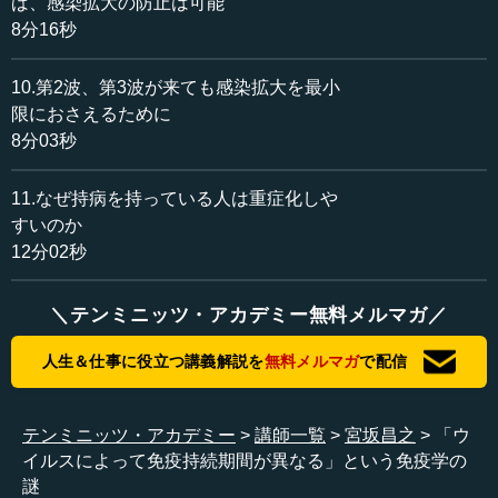
ば、感染拡大の防止は可能
8分16秒
この結果から、お年寄りでも、ウイルスとは関係のない
細菌という抗原に対する免疫ではあるものの、インフルエ
10.第2波、第3波が来ても感染拡大を最小
ンザワクチンやBCGワクチンによる刺激によって感染抑制
限におさえるために
効果がある、すなわち免疫の抵抗力を上げることができる
8分03秒
という結論が得られたのです。ですので、BCG以外の普通
のワクチンでも同様の効果がある可能性はあります。もし
そうであれば、無理にBCGを用いる必要はないのではない
11.なぜ持病を持っている人は重症化しや
かと思います。
すいのか
12分02秒
また、もう一つの懸念はBCGによる副作用です。私たち
のほとんどは、知らないうちに感染する、あるいはBCGの
＼テンミニッツ・アカデミー無料メルマガ／
接種を受けることなどによって結核を経験しており、免疫
を持っているわけですね。このような人にさらにBCGを打
人生＆仕事に役立つ講義解説を
無料メルマガ
で配信
つと、ひどい腫れなどの大きな副作用が出る可能性がある
とよくいわれます。しかし、先ほどの東北大学の研究で
は、そのような副作用は1...
テンミニッツ・アカデミー
講師一覧
宮坂昌之
「ウ
イルスによって免疫持続期間が異なる」という免疫学の
謎