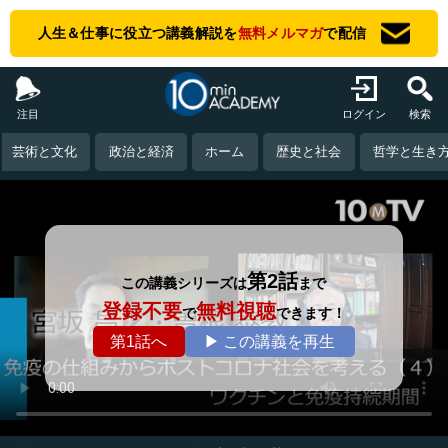
人生＆仕事に役立つ講義解説を
無料メルマガ
で配信
注目
ログイン
検索
芸術と文化
政治と経済
ホーム
歴史と社会
哲学と生き
第2話
この講義シリーズは
まで
登録不要
無料視聴
で
できます！
第1話へ
▶ この講義を再生