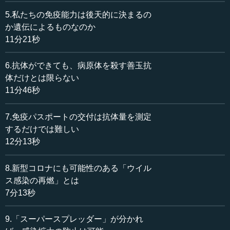
性はあるのでしょうか。
5.私たちの免疫能力は後天的に決まるの
宮坂 理屈でいえば、その可能性はあります。約20年前の
か遺伝によるものなのか
研究ですが、東北大学の老年呼吸器内科の先生が、ある東
11分21秒
北の高齢者施設でお年寄りにBCGやインフルエンザワクチ
ンを接種した際に、どのような効果が見られるかを調べま
6.抗体ができても、病原体を殺す善玉抗
した。その背景として、高齢者施設でよく起こる嚥下性肺
体だけとは限らない
炎、つまりものを飲み込むときに気道にものが入ることが
11分46秒
原因で起こる肺炎の発生率を、どのようにすれば下げられ
るか調べようと考えたのです。注意していただきたいの
7.免疫パスポートの交付は抗体量を測定
は、嚥下性肺炎のほとんどは、ウイルス性ではなく細菌性
するだけでは難しい
であることです。
12分13秒
彼らが思ったのは、BCGやインフルエンザワクチンが効
くかもしれない、ということです。もう一つ、ライノウイ
8.新型コロナにも可能性のある「ウイル
ルスワクチンも使って、効果を観察しました。その結果、
ス感染の再燃」とは
BCGを接種すると、確かに嚥下性肺炎の発生率が低下する
7分13秒
ことが分かりました。興味深いことに、インフルエンザワ
クチンでも同じ結果が得られました。なぜかライノウイル
9.「スーパースプレッダー」が分かれ
スワクチンだけは効果がありませんでした。