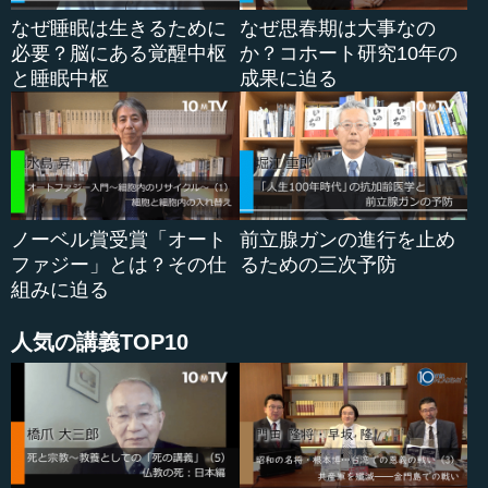
なぜ睡眠は生きるために
なぜ思春期は大事なの
必要？脳にある覚醒中枢
か？コホート研究10年の
と睡眠中枢
成果に迫る
ノーベル賞受賞「オート
前立腺ガンの進行を止め
ファジー」とは？その仕
るための三次予防
組みに迫る
人気の講義TOP10