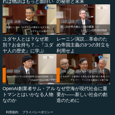
れば物語はもっと面白い
の秘密と未来
ユダヤ人とは？なぜ差
レーニン演説…革命のた
別？お金持ち？…『ユダ
め帝国主義の3つの対立を
ヤ人の歴史』に学ぶ
利用せよ
OpenAI創業者サム・アル
なぜ空海が現代社会に重
トマンとはいかなる人物
要か――新しい社会の創
なのか
造のために
利用規約
プライバシーポリシー