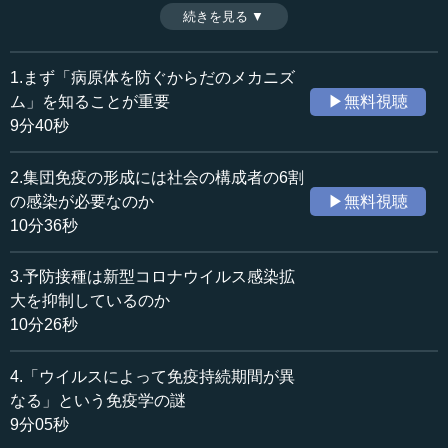
その理由はよく分かっていない。ただ、生活様式の変化や
続きを見る ▼
時間：9分05秒
ワクチン開発によって、集団免疫の達成を目指すことは可
収録日：2020年6月4日
能であると、宮坂昌之先生は強調する。（全11話中第4話）
追加日：2020年7月1日
※司会者：川上達史（テンミニッツTV編集長）
1.まず「病原体を防ぐからだのメカニズ
カテゴリー：
ム」を知ることが重要
▶無料視聴
医療・健康
医療・健康一般
9分40秒
社会・福祉
災害・防災
2.集団免疫の形成には社会の構成者の6割
≪全文≫
の感染が必要なのか
▶無料視聴
●大人でもワクチン接種が免疫力を上げる可能性があ
10分36秒
る
3.予防接種は新型コロナウイルス感染拡
―― これも非常に基本的な質問だと思いますが、子ども
大を抑制しているのか
たちの場合はポリオや日本脳炎など複数のワクチンを接種
10分26秒
することで、自然免疫が活性化している可能性があるとい
うお話でした。一方、大人の場合、大半の方はインフルエ
4.「ウイルスによって免疫持続期間が異
ンザワクチンを毎年接種するかどうか、といった頻度かと
なる」という免疫学の謎
思います。この場合でも、例えば大人にインフルエンザワ
9分05秒
クチンを接種することで自然免疫が活性化するという可能