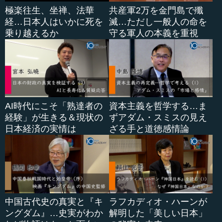
極楽往生、坐禅、法華
共産軍2万を金門島で殲
経…日本人はいかに死を
滅…ただし一般人の命を
乗り越えるか
守る軍人の本義を重視
AI時代にこそ「熟達者の
資本主義を哲学する…ま
経験」が生きる＆現状の
ずアダム・スミスの見え
日本経済の実情は
ざる手と道徳感情論
中国古代史の真実と『キ
ラフカディオ・ハーンが
ングダム』…史実がわか
解明した「美しい日本」