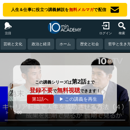
人生＆仕事に役立つ講義解説を
無料メルマガ
で配信
注目
ログイン
検索
芸術と文化
政治と経済
ホーム
歴史と社会
哲学と生き
第2話
この講義シリーズは
まで
登録不要
無料視聴
で
できます！
第1話へ
▶ この講義を再生