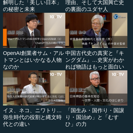
解明した「美しい日本」
理由、そして大国興亡史
の秘密と未来
の裏面のユダヤ人
OpenAI創業者サム・アル
中国古代史の真実と『キ
トマンとはいかなる人物
ングダム』…史実がわか
なのか
れば物語はもっと面白い
イヌ、ネコ、ニワトリ…
「国生み・国作り・国譲
弥生時代の役割と縄文時
り・国治め」と「むす
代との違い
ひ」の力