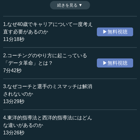
導法に転換しさえすればいいのかといえば、そう簡単な話
続きを見る ▼
時間：13分26秒
でもないから厄介だ。これからの指導者、管理職が意識す
収録日：2020年9月14日
べきポイントについて、スポーツ、ビジネスの両面から迫
追加日：2020年12月8日
る。（全7話中第4話）
1.なぜ40歳でキャリアについて一度考え
カテゴリー：
※インタビュアー：川上達史（テンミニッツTV編集長）
直す必要があるのか
▶無料視聴
社会・福祉
雇用・働き方改革
11分18秒
文化・芸術
スポーツ
教育
キャリア・自分史
2.コーチングのやり方に起こっている
「データ革命」とは？
▶無料視聴
≪全文≫
7分42秒
●日本のスポーツ界の流動性が低い理由
3.なぜコーチと選手のミスマッチは解消
―― 為末さんにお訊きしたいのが、先ほどおっしゃった
されないのか
コーチを選ぶやり方は、アメリカとかイギリスなどのヨー
13分29秒
ロッパの話で、日本とは違うという点についてです。日本
は企業スポーツの伝統もあるからだと思うのですが、例え
4.東洋的指導法と西洋的指導法にはどん
ば陸上でもいくつか陸上が得意そうな企業名があって、そ
な違いがあるのか
こに入社して、そこのコーチに付いてということになりま
13分26秒
すよね。日本で移動が難しいのは、なぜなのでしょうか。