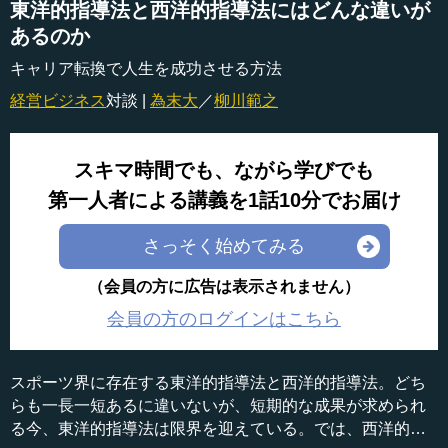
東洋的指導法と西洋的指導法にはどんな違いが
あるのか
キャリア転換で人生を成功させる方法
経営ビジネス
対談 |
為末大
／
柳川範之
スキマ時間でも、ながら学びでも
第一人者による講義を1話10分でお届け
さっそく始めてみる
（会員の方に広告は表示されません）
会員の方のログインはこちら
スポーツ界に存在する東洋的指導法と西洋的指導法。どち
らも一長一短あるに違いないが、短期的な成果が求められ
る今、東洋的指導法は限界を迎えている。では、西洋的指