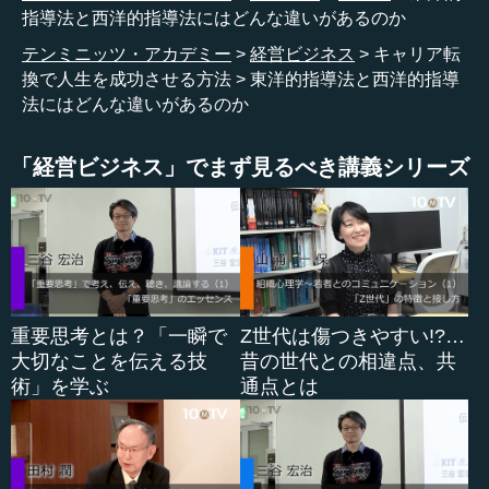
校みたいなものが全部一致しているため、流動化しにくい
指導法と西洋的指導法にはどんな違いがあるのか
という構造の問題が1つあります。
テンミニッツ・アカデミー
経営ビジネス
キャリア転
換で人生を成功させる方法
東洋的指導法と西洋的指導
―― やはり動くのは難しいのですか。
法にはどんな違いがあるのか
為末 ほんの数年前までは、実業団に所属している選手
「経営ビジネス」でまず見るべき講義シリーズ
が、別の企業に所属するときには、以前所属していた企業
から、「円満に退職しました」という証明書が出ない限
り、次の企業に所属できないというルールがあったので
す。
―― 証明書が必要だったのですね。
重要思考とは？「一瞬で
Z世代は傷つきやすい!?…
為末 はい。「移籍制限」といって、昔の日本型の終身雇
大切なことを伝える技
昔の世代との相違点、共
用システムにおいては、引き抜きというのは滅多になかっ
術」を学ぶ
通点とは
たのですが、それを制限する仕組みが存在していました。
今の選手たちは転職をするのは当たり前という頭でいるの
で、制限されることが大変なストレスになるという問題が
あったりして、今はもうルールは変わりましたが、システ