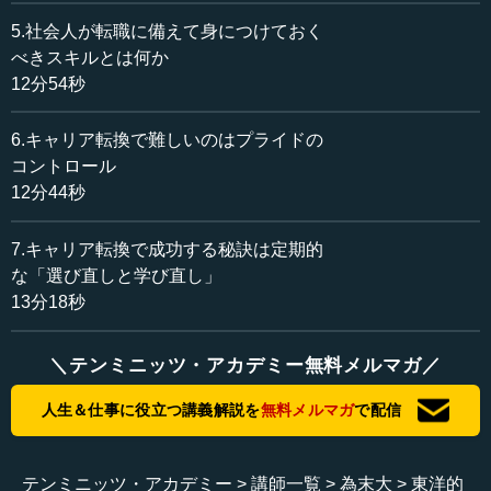
例えば、A社のコーチに付いたけれど、どうもB社のコーチ
のほうが自分の特性には合っていそうだと、後で分かった
5.社会人が転職に備えて身につけておく
とき、アスリートの方はどういう判断をされるのですか。
べきスキルとは何か
12分54秒
為末 2つの観点があると思います。1つは、そもそも構造
上の話として、企業スポーツというものがあります。コー
6.キャリア転換で難しいのはプライドの
チも、選手も企業に雇われているため、所属を替えるため
コントロール
には、会社を辞めなければいけないという形になっていま
12分44秒
す。
7.キャリア転換で成功する秘訣は定期的
一方、ヨーロッパだと学校や企業とは別に地域クラブと
な「選び直しと学び直し」
いうものがあって、そのクラブにコーチがいることが多
13分18秒
い。そうすると、「生活はこちらでやりながら、スポーツ
はこのコーチ」というように選ぶことができる。だから、
コーチを替えることはもちろん、陸上からサッカーという
＼テンミニッツ・アカデミー無料メルマガ／
ようにスポーツごと替えることも可能なのです。アメリカ
の場合は、プロコーチが単独で存在していますので、自由
人生＆仕事に役立つ講義解説を
無料メルマガ
で配信
にプロの世界でやっていくという形ですね。
日本の場合は、スポーツと自分が所属している企業や学
テンミニッツ・アカデミー
講師一覧
為末大
東洋的