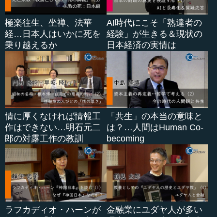
極楽往生、坐禅、法華
AI時代にこそ「熟達者の
経…日本人はいかに死を
経験」が生きる＆現状の
乗り越えるか
日本経済の実情は
情に厚くなければ情報工
「共生」の本当の意味と
作はできない…明石元二
は？…人間はHuman Co-
郎の対露工作の教訓
becoming
ラフカディオ・ハーンが
金融業にユダヤ人が多い