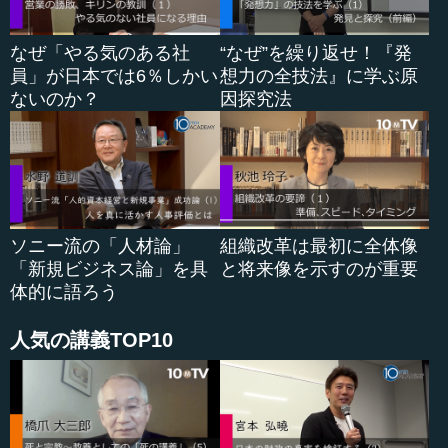
ム上そうなっていたというのが大きかったですね。
もう1つの観点は、世...
なぜ「やる気のある社
“なぜ”を繰り返せ！『発
員」が日本では6％しかい
想力の全技法』に学ぶ原
ないのか？
因探究法
ソニー流の「人材論」
組織改革は最初に全体像
「新規ビジネス論」を具
と将来像を示すのが重要
体的に語ろう
人気の講義TOP10